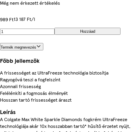
Még nem érkezett értékelés
13 187 Ft/l
989 Ft
Hozzáad
Termék megnevezés
Főbb jellemzők
A frissességet az UltraFreeze technológia biztosítja
Ragyogóvá teszi a fogfelszínt
Azonnali frissesség
Felélénkíti a fogmosás élményét
Hosszan tartó frissességet áraszt
Leírás
A Colgate Max White Sparkle Diamonds fogkrém UltraFreeze
technológiája akár 10x hosszabban tartó* hűsítő érzetet nyújt,