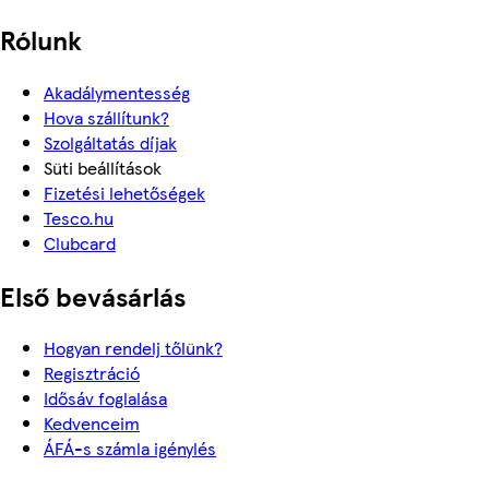
Rólunk
Akadálymentesség
Hova szállítunk?
Szolgáltatás díjak
Süti beállítások
Fizetési lehetőségek
Tesco.hu
Clubcard
Első bevásárlás
Hogyan rendelj tőlünk?
Regisztráció
Idősáv foglalása
Kedvenceim
ÁFÁ-s számla igénylés