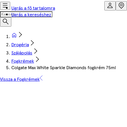
Ugrás a fő tartalomra
Ugrás a kereséshez
Drogéria
Szájápolás
Fogkrémek
Colgate Max White Sparkle Diamonds fogkrém 75ml
Vissza a Fogkrémek