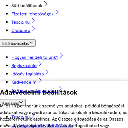
Süti beállítások
Fizetési lehetőségek
Tesco.hu
Clubcard
Első bevásárlás
Hogyan rendelj tőlünk?
Regisztráció
Idősáv foglalása
Kedvenceim
ÁFÁ-s számla igénylés
Adatvédelmi beállítások
Kapcsolat
Mi és 18 partnerünk személyes adatokat, például böngészési
adatokat vagy egyedi azonosítókat tárolunk a készülékeden, és
Tesco.hu
hozzáférhetünk azokhoz. Az Összes elfogadása és az Összes
Ügyfélszolgálat - 0680222333
elutasítása gombok kiválasztásával elfogadhatod vagy