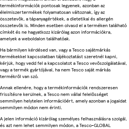
termékinformációk pontosak legyenek, azonban az
élelmiszertermékek folyamatosan változnak, így az
összetevők, a tápanyagértékek, a dietetikai és allergén
összetevők is. Minden esetben olvasd el a terméken található
címkét és ne hagyatkozz kizárólag azon információkra,
amelyek a weboldalon találhatóak.
Ha bármilyen kérdésed van, vagy a Tesco sajátmárkás
termékekkel kapcsolatban tájékoztatást szeretnél kapni,
kérjük, hogy vedd fel a kapcsolatot a Tesco vevőszolgálatával,
vagy a termék gyártójával, ha nem Tesco saját márkás
termékről van szó.
Annak ellenére, hogy a termékinformációk rendszeresen
frissítésre kerülnek, a Tesco nem vállal felelősséget
semmilyen helytelen információért, amely azonban a jogaidat
semmilyen módon nem érinti.
A jelen információ kizárólag személyes felhasználásra szolgál,
és azt nem lehet semmilyen módon, a Tesco-GLOBAL