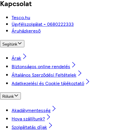
Kapcsolat
Tesco.hu
Ügyfélszolgálat - 0680222333
Áruházkereső
Segítünk
Árak
Biztonságos online rendelés
Általános Szerződési Feltételek
Adatkezelési és Cookie tájékoztató
Rólunk
Akadálymentesség
Hova szállítunk?
Szolgáltatás díjak