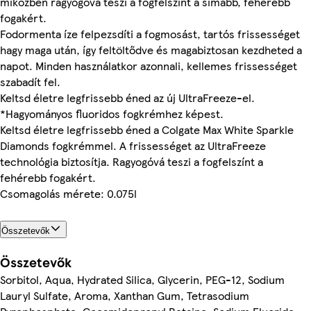
miközben ragyogóvá teszi a fogfelszínt a simább, fehérebb
fogakért.
Fodormenta íze felpezsdíti a fogmosást, tartós frissességet
hagy maga után, így feltöltődve és magabiztosan kezdheted a
napot. Minden használatkor azonnali, kellemes frissességet
szabadít fel.
Keltsd életre legfrissebb éned az új UltraFreeze-el.
*Hagyományos fluoridos fogkrémhez képest.
Keltsd életre legfrissebb éned a Colgate Max White Sparkle
Diamonds fogkrémmel. A frissességet az UltraFreeze
technológia biztosítja. Ragyogóvá teszi a fogfelszínt a
fehérebb fogakért.
Csomagolás mérete: 0.075l
Összetevők
Összetevők
Sorbitol, Aqua, Hydrated Silica, Glycerin, PEG-12, Sodium
Lauryl Sulfate, Aroma, Xanthan Gum, Tetrasodium