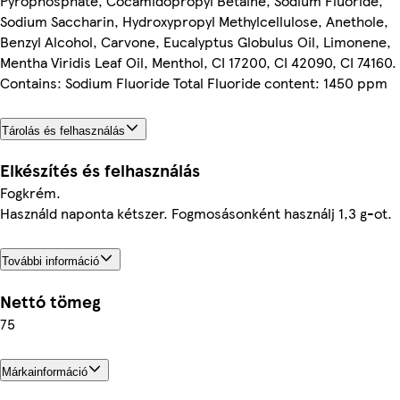
Pyrophosphate, Cocamidopropyl Betaine, Sodium Fluoride,
Sodium Saccharin, Hydroxypropyl Methylcellulose, Anethole,
Benzyl Alcohol, Carvone, Eucalyptus Globulus Oil, Limonene,
Mentha Viridis Leaf Oil, Menthol, CI 17200, CI 42090, CI 74160.
Contains: Sodium Fluoride Total Fluoride content: 1450 ppm
Tárolás és felhasználás
Elkészítés és felhasználás
Fogkrém.
Használd naponta kétszer. Fogmosásonként használj 1,3 g-ot.
További információ
Nettó tömeg
75
Márkainformáció