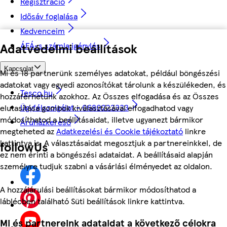
Regisztráció
Idősáv foglalása
Kedvenceim
Adatvédelmi beállítások
ÁFÁ-s számla igénylés
Kapcsolat
Mi és 18 partnerünk személyes adatokat, például böngészési
adatokat vagy egyedi azonosítókat tárolunk a készülékeden, és
Tesco.hu
hozzáférhetünk azokhoz. Az Összes elfogadása és az Összes
Ügyfélszolgálat - 0680222333
elutasítása gombok kiválasztásával elfogadhatod vagy
módosíthatod a beállításaidat, illetve ugyanezt bármikor
Áruházkereső
megteheted az
Adatkezelési és Cookie tájékoztató
linkre
kattintva is. A választásaidat megosztjuk a partnereinkkel, de
followUs
ez nem érinti a böngészési adataidat. A beállításaid alapján
személyre tudjuk szabni a vásárlási élményedet az oldalon.
A hozzájárulási beállításokat bármikor módosíthatod a
láblécben található Süti beállítások linkre kattintva.
Mi és partnereink adataidat a következő célokra