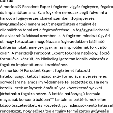
Leírás
A meridol® Parodont Expert fogkrém vigyáz fogínyére, fogaira
és implantátumaira. Ez a fogkrém nemcsak segít felvenni a
harcot a fogínyvérzés okaival szemben (fogínyvérzés,
ínygyulladások) hanem segít megerősíteni a fogínyt és
ellenállóbbá tenni azt a fogínyvérzéssel, a fogágygyulladással
és a visszahúzódással szemben is. A fogkrém mindezt úgy éri
el, hogy fokozottan megcélozza a foglepedékben található
baktériumokat, amelyek gyakran az ínyproblémák fő kiváltó
okai*. A meridol® Parodont Expert fogkrém hatékony, ápoló
formulával készült, és klinikailag igazoltan ideális választás a
fogak és implantátumok kezeléséhez.
Az meridol® Parodont Expert fogkrémet fokozott
hatékonyságú, kettős hatású aktív formulával a vérzésre és
sorvadásra hajlamos íny védelmére fejlesztették ki. Ha nem
kezelik, ezek az ínyproblémák súlyos következményekkel
járhatnak a fogakra nézve. A kettős hatóanyagú formula
magasabb koncentrációban** tartalmaz baktériumok ellen
küzdő összetevőket, és közvetett gyulladáscsökkentő hatással
rendelkezik, hogy elősegítse a fogíny természetes gyógyulási