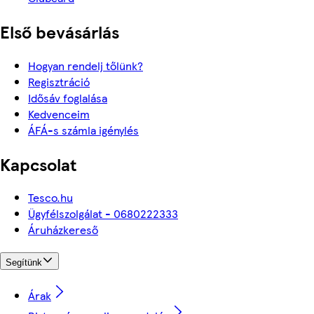
Első bevásárlás
Hogyan rendelj tőlünk?
Regisztráció
Idősáv foglalása
Kedvenceim
ÁFÁ-s számla igénylés
Kapcsolat
Tesco.hu
Ügyfélszolgálat - 0680222333
Áruházkereső
Segítünk
Árak