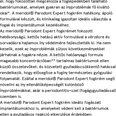
el, hogy fokozottan megcélozza a foglepedékben található
baktériumokat, amelyek gyakran az ínyproblémák fő kiváltó
okai*. A meridol® Parodont Expert fogkrém hatékony, ápoló
formulával készült, és klinikailag igazoltan ideális választás a
fogak és implantátumok kezeléséhez.
Az meridol® Parodont Expert fogkrémet fokozott
hatékonyságú, kettős hatású aktív formulával a vérzésre és
sorvadásra hajlamos íny védelmére fejlesztették ki. Ha nem
kezelik, ezek az ínyproblémák súlyos következményekkel
járhatnak a fogakra nézve. A kettős hatóanyagú formula
magasabb koncentrációban** tartalmaz baktériumok ellen
küzdő összetevőket, és közvetett gyulladáscsökkentő hatással
rendelkezik, hogy elősegítse a fogíny természetes gyógyulási
folyamatát. Ezáltal a meridol® Parodont Expert fogkrém segít
növelini az íny ellenállóképességét különböző
ínyproblémákkal, akár a periodontitis-szel (fogágygyulladással)
szemben is.
A meridol® Parodont Expert fogkrém ideális fogászati
implantátumokhoz is, amelyeket védeni kell a baktériumok
ellen a gyulladásos reakció elkerülése érdekében.