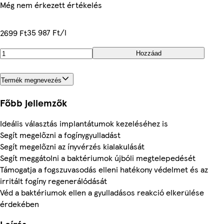
Még nem érkezett értékelés
35 987 Ft/l
2699 Ft
Hozzáad
Termék megnevezés
Főbb jellemzők
Ideális választás implantátumok kezeléséhez is
Segít megelőzni a fogínygyulladást
Segít megelőzni az ínyvérzés kialakulását
Segít meggátolni a baktériumok újbóli megtelepedését
Támogatja a fogszuvasodás elleni hatékony védelmet és az
irritált fogíny regenerálódását
Véd a baktériumok ellen a gyulladásos reakció elkerülése
érdekében