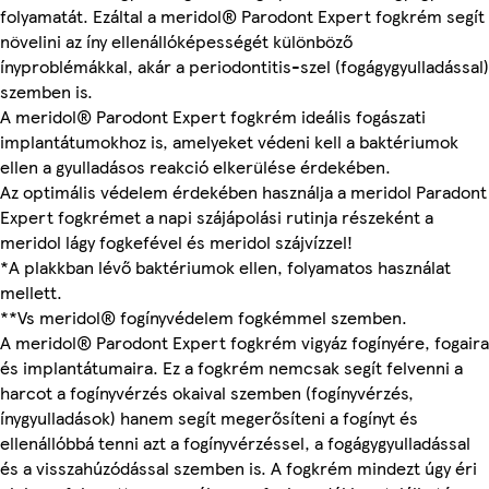
folyamatát. Ezáltal a meridol® Parodont Expert fogkrém segít
növelini az íny ellenállóképességét különböző
ínyproblémákkal, akár a periodontitis-szel (fogágygyulladással)
szemben is.
A meridol® Parodont Expert fogkrém ideális fogászati
implantátumokhoz is, amelyeket védeni kell a baktériumok
ellen a gyulladásos reakció elkerülése érdekében.
Az optimális védelem érdekében használja a meridol Paradont
Expert fogkrémet a napi szájápolási rutinja részeként a
meridol lágy fogkefével és meridol szájvízzel!
*A plakkban lévő baktériumok ellen, folyamatos használat
mellett.
**Vs meridol® fogínyvédelem fogkémmel szemben.
A meridol® Parodont Expert fogkrém vigyáz fogínyére, fogaira
és implantátumaira. Ez a fogkrém nemcsak segít felvenni a
harcot a fogínyvérzés okaival szemben (fogínyvérzés,
ínygyulladások) hanem segít megerősíteni a fogínyt és
ellenállóbbá tenni azt a fogínyvérzéssel, a fogágygyulladással
és a visszahúzódással szemben is. A fogkrém mindezt úgy éri