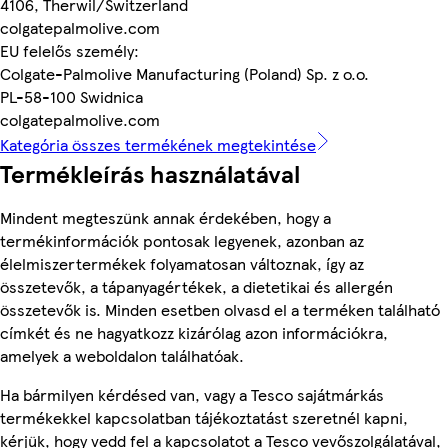
4106, Therwil/Switzerland
colgatepalmolive.com
EU felelős személy:
Colgate-Palmolive Manufacturing (Poland) Sp. z o.o.
PL-58-100 Swidnica
colgatepalmolive.com
Kategória összes termékének megtekintése
Termékleírás használatával
Mindent megteszünk annak érdekében, hogy a
termékinformációk pontosak legyenek, azonban az
élelmiszertermékek folyamatosan változnak, így az
összetevők, a tápanyagértékek, a dietetikai és allergén
összetevők is. Minden esetben olvasd el a terméken található
címkét és ne hagyatkozz kizárólag azon információkra,
amelyek a weboldalon találhatóak.
Ha bármilyen kérdésed van, vagy a Tesco sajátmárkás
termékekkel kapcsolatban tájékoztatást szeretnél kapni,
kérjük, hogy vedd fel a kapcsolatot a Tesco vevőszolgálatával,