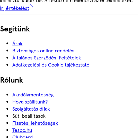
keresztül küldik be. A Tesco nem ellenőrzi az értékeléseket.
Írj értékelést
Segítünk
Árak
Biztonságos online rendelés
Általános Szerződési Feltételek
Adatkezelési és Cookie tájékoztató
Rólunk
Akadálymentesség
Hova szállítunk?
Szolgáltatás díjak
Süti beállítások
Fizetési lehetőségek
Tesco.hu
Clubcard