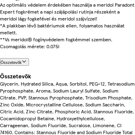
Az optimális védelem érdekében használja a meridol Paradont
Expert fogkrémet a napi szájápolási rutinja részeként a
meridol lágy fogkefével és meridol szájvízzel!
*A plakkban lévő baktériumok ellen, folyamatos használat
mellett.
**Vs meridol® fogínyvédelem fogkémmel szemben.
Csomagolás mérete: 0.075l
Összetevők
Összetevők
Glycerin, Hydrated Silica, Aqua, Sorbitol, PEG-12, Tetrasodium
Pyrophosphate, Aroma, Sodium Lauryl Sulfate, Sodium
Citrate, PVP, Stannous Pyrophosphate, Trisodium Phosphate,
Zinc Oxide, Microcrystalline Cellulose, Sodium Saccharin,
Citric Acid, Zinc Citrate, Phosphoric Acid, Stannous Fluoride,
Cocamidopropyl Betaine, Hydroxyethylcellulose,
Carrageenan, Sodium Fluoride, Sucralose, Limonene, CI
74160. Contains: Stannous Fluoride and Sodium Fluoride Total