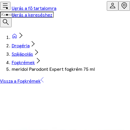
Ugrás a fő tartalomra
Ugrás a kereséshez
Drogéria
Szájápolás
Fogkrémek
meridol Parodont Expert fogkrém 75 ml
Vissza a Fogkrémek