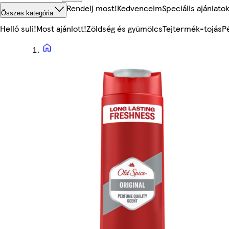
Rendelj most!
Kedvenceim
Speciális ajánlato
Összes kategória
Helló suli!
Most ajánlott!
Zöldség és gyümölcs
Tejtermék-tojás
P