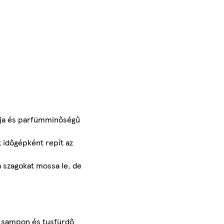
ája és parfümminőségű
t időgépként repít az
 szagokat mossa le, de
l
al sampon és tusfürdő