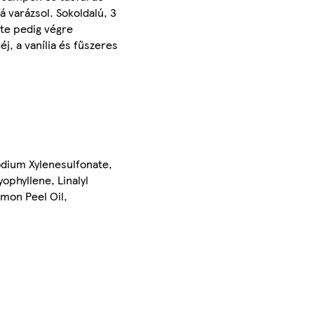
vá varázsol. Sokoldalú, 3
 te pedig végre
j, a vanília és fűszeres
odium Xylenesulfonate,
ophyllene, Linalyl
imon Peel Oil,