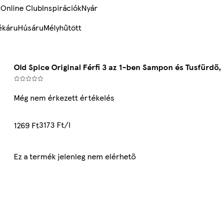
k
Online Club
Inspirációk
Nyár
ékáru
Húsáru
Mélyhűtött
Old Spice Original Férfi 3 az 1-ben Sampon és Tusfürdő
Még nem érkezett értékelés
3173 Ft/l
1269 Ft
Ez a termék jelenleg nem elérhető