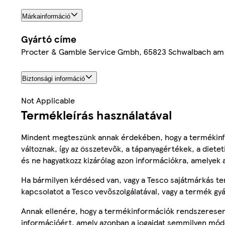
Márkainformáció
Gyártó címe
Procter & Gamble Service Gmbh, 65823 Schwalbach am
Biztonsági információ
Not Applicable
Termékleírás használatával
Mindent megteszünk annak érdekében, hogy a termékinf
változnak, így az összetevők, a tápanyagértékek, a diete
és ne hagyatkozz kizárólag azon információkra, amelyek 
Ha bármilyen kérdésed van, vagy a Tesco sajátmárkás ter
kapcsolatot a Tesco vevőszolgálatával, vagy a termék gy
Annak ellenére, hogy a termékinformációk rendszeresen 
információért, amely azonban a jogaidat semmilyen mód