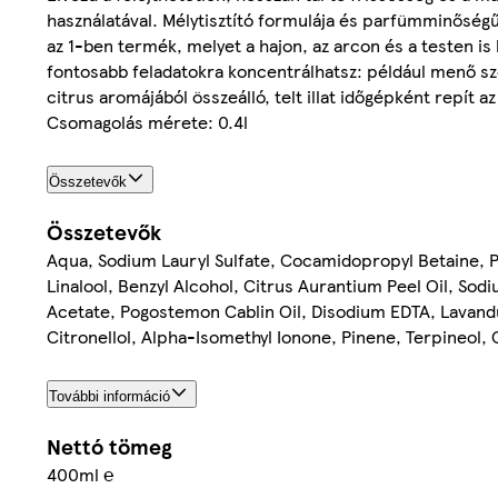
használatával. Mélytisztító formulája és parfümminőségű il
az 1-ben termék, melyet a hajon, az arcon és a testen is
fontosabb feladatokra koncentrálhatsz: például menő szer
citrus aromájából összeálló, telt illat időgépként repít a
Csomagolás mérete: 0.4l
Összetevők
Összetevők
Aqua, Sodium Lauryl Sulfate, Cocamidopropyl Betaine, 
Linalool, Benzyl Alcohol, Citrus Aurantium Peel Oil, Sodi
Acetate, Pogostemon Cablin Oil, Disodium EDTA, Lavandul
Citronellol, Alpha-Isomethyl Ionone, Pinene, Terpineol,
További információ
Nettó tömeg
400ml ℮