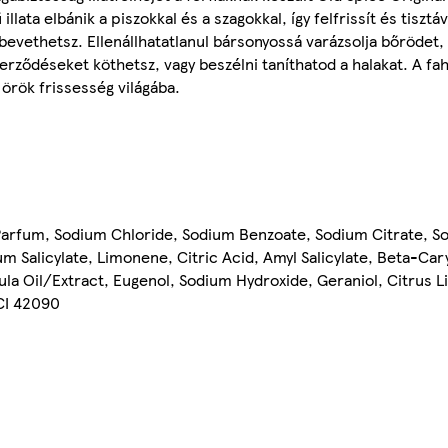
lata elbánik a piszokkal és a szagokkal, így felfrissít és tisztá
 bevethetsz. Ellenállhatatlanul bársonyossá varázsolja bőrödet,
ződéseket köthetsz, vagy beszélni taníthatod a halakat. A fahé
z örök frissesség világába.
Parfum, Sodium Chloride, Sodium Benzoate, Sodium Citrate, S
um Salicylate, Limonene, Citric Acid, Amyl Salicylate, Beta-Cary
a Oil/Extract, Eugenol, Sodium Hydroxide, Geraniol, Citrus L
 CI 42090