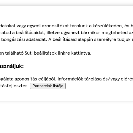
datokat vagy egyedi azonosítókat tárolunk a készülékeden, és
atod a beállításaidat, illetve ugyanezt bármikor megteheted a
 böngészési adataidat. A beállításaid alapján személyre tudjuk 
található Süti beállítások linkre kattintva.
sználjuk:
sgálata azonosítás céljából. Információk tárolása és/vagy elér
tásfejlesztés.
Partnereink listája