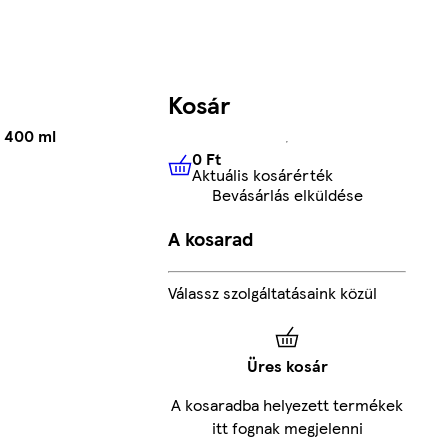
Kosár
, 400 ml
0 Ft
Aktuális kosárérték
0 Ft
Aktuális kosárérték
Bevásárlás elküldése
A kosarad
Válassz szolgáltatásaink közül
Üres kosár
A kosaradba helyezett termékek
itt fognak megjelenni