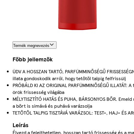
Termék megnevezés
Főbb jellemzők
ÜDV A HOSSZAN TARTÓ, PARFÜMMINŐSÉGŰ FRISSESSÉGNEK:
illata gondoskodik arról, hogy tetőtől talpig felfrissülj
PRÓBÁLD KI AZ ORIGINAL PARFÜMMINŐSÉGŰ ILLATÁT: A fahéj,
örök frissesség világába
MÉLYTISZTÍTÓ HATÁS ÉS PUHA, BÁRSONYOS BŐR. Emeld új s
a bőrt is simává és puhává varázsolja
TETŐTŐL TALPIG TISZTÁVÁ VARÁZSOL: TEST-, HAJ- ÉS ARCTI
Leírás
Élvezd a felejthetetlen, hosszan tartó frissesség és a ma