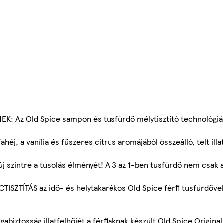
 Az Old Spice sampon és tusfürdő mélytisztító technológi
 a vanília és fűszeres citrus aromájából összeálló, telt illa
zintre a tusolás élményét! A 3 az 1-ben tusfürdő nem csak a
SZTÍTÁS az idő- és helytakarékos Old Spice férfi tusfürdőve
gabiztosság illatfelhőjét a férfiaknak készült Old Spice Origin