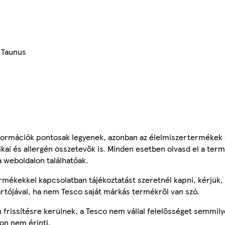
 Taunus
ormációk pontosak legyenek, azonban az élelmiszertermékek
tikai és allergén összetevők is. Minden esetben olvasd el a ter
a weboldalon találhatóak.
mékekkel kapcsolatban tájékoztatást szeretnél kapni, kérjük, 
ártójával, ha nem Tesco saját márkás termékről van szó.
frissítésre kerülnek, a Tesco nem vállal felelősséget semmily
on nem érinti.