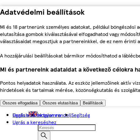
Adatvédelmi beállítások
Mi és 18 partnerünk személyes adatokat, például böngészési a
elutasítása gombok kiválasztásával elfogadhatod vagy módosíth
választásaidat megosztjuk a partnereinkkel, de ez nem érinti a
A hozzájárulási beállításokat bármikor módosíthatod a láblécben 
Mi és partnereink adataidat a következő célokra ha
Pontos helyadatok használata. Az eszköz jellemzőinek aktív viz
hirdetések és tartalmak mérése, közönségkutatás és szolgálta
Összes elfogadása
Összes elutasítása
Beállítások
Ugrás a fő tartalomra
English
Hogyan rendelj
Segítség
Ugrás a kereséshez