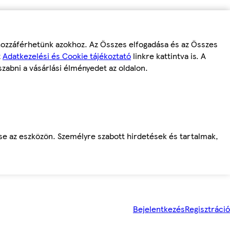
 hozzáférhetünk azokhoz. Az Összes elfogadása és az Összes
z
Adatkezelési és Cookie tájékoztató
linkre kattintva is. A
szabni a vásárlási élményedet az oldalon.
ése az eszközön. Személyre szabott hirdetések és tartalmak,
Bejelentkezés
Regisztráció