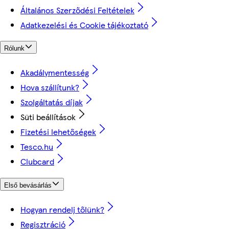
Általános Szerződési Feltételek
Adatkezelési és Cookie tájékoztató
Rólunk
Akadálymentesség
Hova szállítunk?
Szolgáltatás díjak
Süti beállítások
Fizetési lehetőségek
Tesco.hu
Clubcard
Első bevásárlás
Hogyan rendelj tőlünk?
Regisztráció