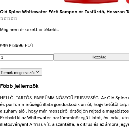
Old Spice Whitewater Férfi Sampon és Tusfürdő, Hosszan Ta
Még nem érkezett értékelés
3996 Ft/l
999 Ft
Hozzáad
Termék megnevezés
Főbb jellemzők
HELLÓ, TARTÓS, PARFÜMMINŐSÉGŰ FRISSESSÉG. Az Old Spice mé
és parfümminőségű illata gondoskodik arról, hogy tetőtől talpig 
a zuhany alól, hogy már messziről érződjön rajtad a magabiztoss
Próbáld ki az Whitewater parfümminőségű illatát, és indulj útna
illatösvényen! A friss víz, a szantálfa, a citrus és az ámbra jegye