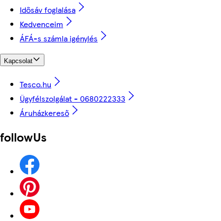
Idősáv foglalása
Kedvenceim
ÁFÁ-s számla igénylés
Kapcsolat
Tesco.hu
Ügyfélszolgálat - 0680222333
Áruházkereső
followUs