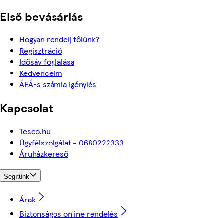
Első bevásárlás
Hogyan rendelj tőlünk?
Regisztráció
Idősáv foglalása
Kedvenceim
ÁFÁ-s számla igénylés
Kapcsolat
Tesco.hu
Ügyfélszolgálat - 0680222333
Áruházkereső
Segítünk
Árak
Biztonságos online rendelés