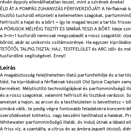
révén éppoly ellenállhatatlan leszel, mint a szirének éneke!
ÉLD ÁT A POMPÁS ZUHANYZÁS FÉRFIVERZIÓJÁT! A férfiaknak ké
tisztító tusfürdő eltünteti a kellemetlen szagokat, parfümminő
felfrissíti a hajat és a bőrt – így te magad leszel a tartós friss
A PÓRUSOK MÉLYÉIG TISZTÍT ÉS SIMÁVÁ TESZI A BŐRT. Ideje szint
a 3-in-1 tusfürdő nemcsak megszabadít a rossz szagoktól: olya
bőröd, akár az unikornis csillámsörénye. Ha egyszer kipróbálo
TETŐTŐL TALPIG TISZTA: HAJ, TESTFELÜLET és ARC idő- és mér
tusfürdőnk segítségével. Ennyi!
Leírás
A magabiztosság felejthetetlen illatú parfümfelhője és a tartó
tiéd, ha kipróbálod a férfiaknak készült Old Spice Captain sa
terméket. Mélytisztító technológiájával és parfümminőségű illa
és a rossz szagokkal, valamint felfrissít és tisztává varázsol. 
amelyet a hajon, az arcon és a testfelületen is bevethetsz – bőr
simává válik, te pedig végre fontosabb feladatokra koncentrá
szerződéseket köthetsz, vagy beszélni taníthatod a halakat. Pr
Whitewater parfümminőségű illatát, és indulj útnak a lábaid elő
A friss víz, a szantálfa, a citrus és az ámbra jegyeit ötvöző, élé