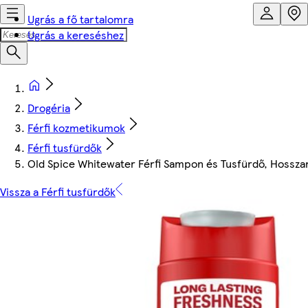
Ugrás a fő tartalomra
Ugrás a kereséshez
Drogéria
Férfi kozmetikumok
Férfi tusfürdők
Old Spice Whitewater Férfi Sampon és Tusfürdő, Hosszan
Vissza a Férfi tusfürdők