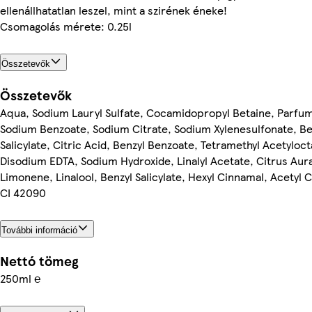
ellenállhatatlan leszel, mint a szirének éneke!
Csomagolás mérete: 0.25l
Összetevők
Összetevők
Aqua, Sodium Lauryl Sulfate, Cocamidopropyl Betaine, Parfum
Sodium Benzoate, Sodium Citrate, Sodium Xylenesulfonate, Be
Salicylate, Citric Acid, Benzyl Benzoate, Tetramethyl Acetylo
Disodium EDTA, Sodium Hydroxide, Linalyl Acetate, Citrus Aura
Limonene, Linalool, Benzyl Salicylate, Hexyl Cinnamal, Acetyl 
CI 42090
További információ
Nettó tömeg
250ml ℮