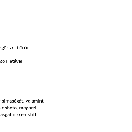
egőrizni bőröd
ó illatával
 simaságát, valamint
lkenhető, megőrzi
dásgátló krémstift