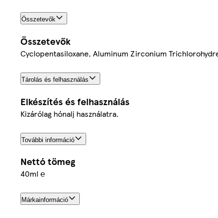
Összetevők
Összetevők
Cyclopentasiloxane, Aluminum Zirconium Trichlorohydrex
Tárolás és felhasználás
Elkészítés és felhasználás
Kizárólag hónalj használatra.
További információ
Nettó tömeg
40ml ℮
Márkainformáció