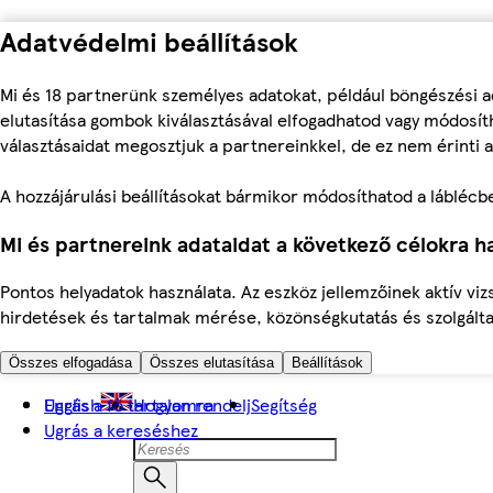
Adatvédelmi beállítások
Mi és 18 partnerünk személyes adatokat, például böngészési a
elutasítása gombok kiválasztásával elfogadhatod vagy módosíth
választásaidat megosztjuk a partnereinkkel, de ez nem érinti a
A hozzájárulási beállításokat bármikor módosíthatod a láblécben 
Mi és partnereink adataidat a következő célokra ha
Pontos helyadatok használata. Az eszköz jellemzőinek aktív viz
hirdetések és tartalmak mérése, közönségkutatás és szolgálta
Összes elfogadása
Összes elutasítása
Beállítások
Ugrás a fő tartalomra
English
Hogyan rendelj
Segítség
Ugrás a kereséshez