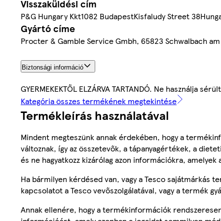
Visszaküldési cím
P&G Hungary Kkt1082 BudapestKisfaludy Street 38Hung
Gyártó címe
Procter & Gamble Service Gmbh, 65823 Schwalbach am
Biztonsági információ
GYERMEKEKTŐL ELZÁRVA TARTANDÓ. Ne használja sérült vag
Kategória összes termékének megtekintése
Termékleírás használatával
Mindent megteszünk annak érdekében, hogy a termékinf
változnak, így az összetevők, a tápanyagértékek, a diete
és ne hagyatkozz kizárólag azon információkra, amelyek 
Ha bármilyen kérdésed van, vagy a Tesco sajátmárkás ter
kapcsolatot a Tesco vevőszolgálatával, vagy a termék gy
Annak ellenére, hogy a termékinformációk rendszeresen 
információért, amely azonban a jogaidat semmilyen mód