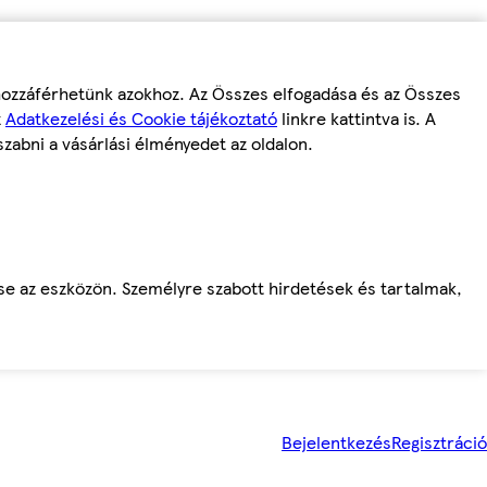
 hozzáférhetünk azokhoz. Az Összes elfogadása és az Összes
z
Adatkezelési és Cookie tájékoztató
linkre kattintva is. A
szabni a vásárlási élményedet az oldalon.
ése az eszközön. Személyre szabott hirdetések és tartalmak,
Bejelentkezés
Regisztráció