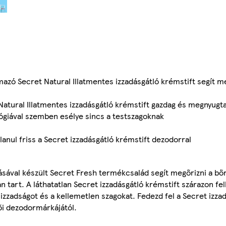
azó Secret Natural Illatmentes izzadásgátló krémstift segít m
Natural Illatmentes izzadásgátló krémstift gazdag és megnyugtat
lógiával szemben esélye sincs a testszagoknak
lanul friss a Secret izzadásgátló krémstift dezodorral
sával készült Secret Fresh termékcsalád segít megőrizni a bőr
 tart. A láthatatlan Secret izzadásgátló krémstift szárazon fe
 izzadságot és a kellemetlen szagokat. Fedezd fel a Secret izza
ői dezodormárkájától.