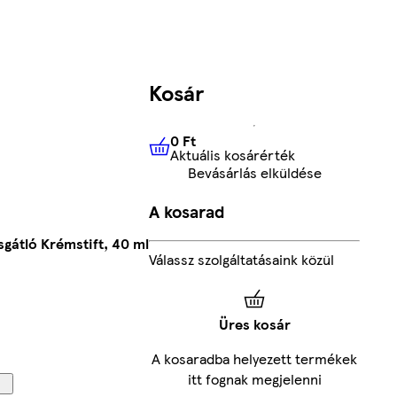
Kosár
0 Ft
Aktuális kosárérték
0 Ft
Aktuális kosárérték
Bevásárlás elküldése
A kosarad
sgátló Krémstift, 40 ml
Válassz szolgáltatásaink közül
Üres kosár
A kosaradba helyezett termékek
itt fognak megjelenni