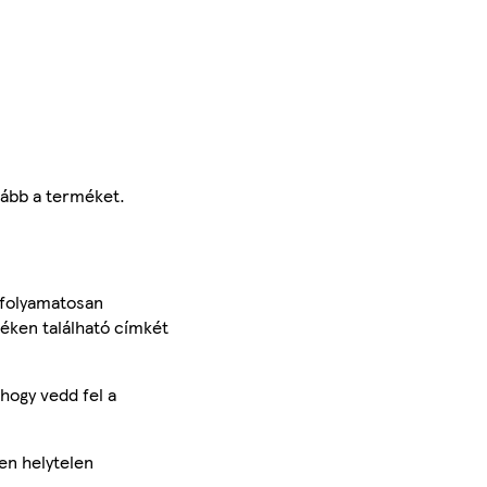
vább a terméket.
 folyamatosan
méken található címkét
hogy vedd fel a
en helytelen