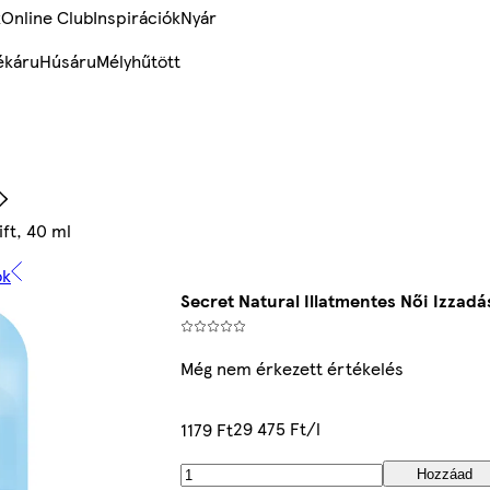
k
Online Club
Inspirációk
Nyár
ékáru
Húsáru
Mélyhűtött
ift, 40 ml
ok
Secret Natural Illatmentes Női Izzadá
Még nem érkezett értékelés
29 475 Ft/l
1179 Ft
Hozzáad