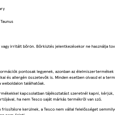
ary
 Taunus
y irritált bőrön. Bőrkiütés jelentkezésekor ne használja to
ormációk pontosak legyenek, azonban az élelmiszertermékek
tikai és allergén összetevők is. Minden esetben olvasd el a ter
a weboldalon találhatóak.
mékekkel kapcsolatban tájékoztatást szeretnél kapni, kérjük, 
ártójával, ha nem Tesco saját márkás termékről van szó.
frissítésre kerülnek, a Tesco nem vállal felelősséget semmily
on nem érinti.