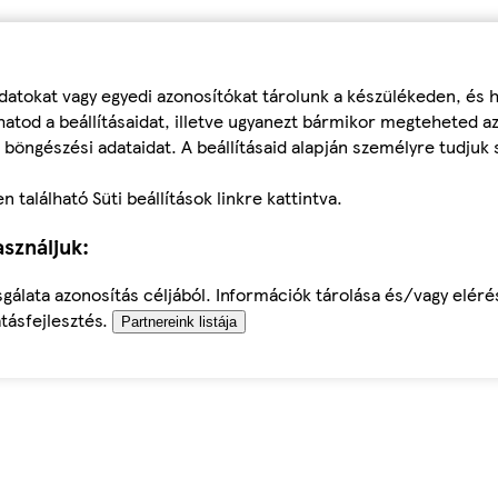
datokat vagy egyedi azonosítókat tárolunk a készülékeden, és
atod a beállításaidat, illetve ugyanezt bármikor megteheted a
 böngészési adataidat. A beállításaid alapján személyre tudjuk 
található Süti beállítások linkre kattintva.
sználjuk:
sgálata azonosítás céljából. Információk tárolása és/vagy elér
tásfejlesztés.
Partnereink listája