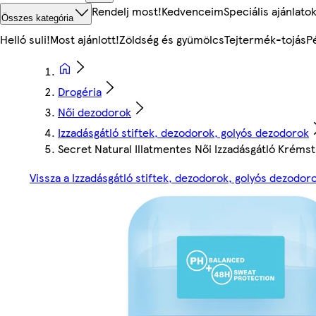
Rendelj most!
Kedvenceim
Speciális ajánlato
Összes kategória
Helló suli!
Most ajánlott!
Zöldség és gyümölcs
Tejtermék-tojás
P
Drogéria
Női dezodorok
Izzadásgátló stiftek, dezodorok, golyós dezodorok
Secret Natural Illatmentes Női Izzadásgátló Krémst
Vissza a Izzadásgátló stiftek, dezodorok, golyós dezodor