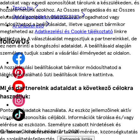
adatokat vagy egyedi azonosítókat tárolunk a készülékeden, és
Tesco.hu
hozzáférhetünk azokhoz. Az Összes elfogadása és az Összes
Ügyfélszolgálat - 0680222333
elutasítása gombok kiválasztásával elfogadhatod vagy
módosíthatod a beállításaidat, illetve ugyanezt bármikor
Áruházkereső
megteheted az
Adatkezelési és Cookie tájékoztató
linkre
kattintva is. A választásaidat megosztjuk a partnereinkkel, de
followUs
ez nem érinti a böngészési adataidat. A beállításaid alapján
személyre tudjuk szabni a vásárlási élményedet az oldalon.
A hozzájárulási beállításokat bármikor módosíthatod a
láblécben található Süti beállítások linkre kattintva.
Mi és partnereink adataidat a következő célokra
használjuk:
Pontos helyadatok használata. Az eszköz jellemzőinek aktív
vizsgálata azonosítás céljából. Információk tárolása és/vagy
elérése az eszközön. Személyre szabott hirdetések és
©
Tesco-Global Áruházak Zrt. 2026
tartalmak, hirdetések és tartalmak mérése, közönségkutatás
és szolgáltatásfejlesztés.
Partnereink listája