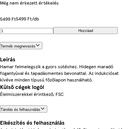
Még nem érkezett értékelés
5499 Ft/db
5499 Ft
Hozzáad
Termék megnevezés
Leírás
Hamar felmelegszik a gyors sütéshez. Hidegen maradó
fogantyúval és tapadásmentes bevonattal. Az indukciósat
kivéve minden típusú főzőlapon használható.
Külső cégek logói
Élelmiszerekkel érintkező, FSC
Tárolás és felhasználás
Elkészítés és felhasználás