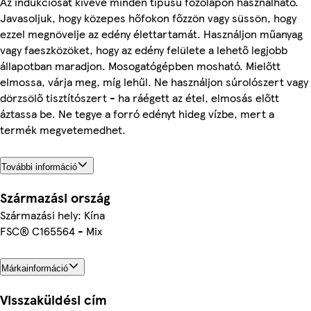
Az indukciósat kivéve minden típusú főzőlapon használható.
Javasoljuk, hogy közepes hőfokon főzzön vagy süssön, hogy
ezzel megnövelje az edény élettartamát. Használjon műanyag
vagy faeszközöket, hogy az edény felülete a lehető legjobb
állapotban maradjon. Mosogatógépben mosható. Mielőtt
elmossa, várja meg, míg lehűl. Ne használjon súrolószert vagy
dörzsölő tisztítószert - ha ráégett az étel, elmosás előtt
áztassa be. Ne tegye a forró edényt hideg vízbe, mert a
termék megvetemedhet.
További információ
Származási ország
Származási hely: Kína
FSC® C165564 - Mix
Márkainformáció
Visszaküldési cím