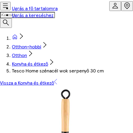
Ugrás a fő tartalomra
Ugrás a kereséshez
Otthon-hobbi
Otthon
Konyha és étkező
Tesco Home szénacél wok serpenyő 30 cm
Vissza a Konyha és étkező