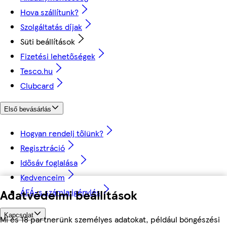
Hova szállítunk?
Szolgáltatás díjak
Süti beállítások
Fizetési lehetőségek
Tesco.hu
Clubcard
Első bevásárlás
Hogyan rendelj tőlünk?
Regisztráció
Idősáv foglalása
Kedvenceim
ÁFÁ-s számla igénylés
Adatvédelmi beállítások
Kapcsolat
Mi és 18 partnerünk személyes adatokat, például böngészési