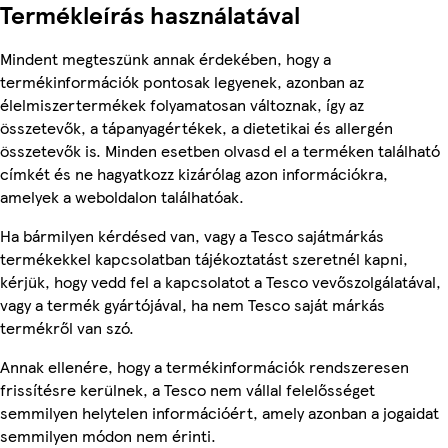
Termékleírás használatával
Mindent megteszünk annak érdekében, hogy a
termékinformációk pontosak legyenek, azonban az
élelmiszertermékek folyamatosan változnak, így az
összetevők, a tápanyagértékek, a dietetikai és allergén
összetevők is. Minden esetben olvasd el a terméken található
címkét és ne hagyatkozz kizárólag azon információkra,
amelyek a weboldalon találhatóak.
Ha bármilyen kérdésed van, vagy a Tesco sajátmárkás
termékekkel kapcsolatban tájékoztatást szeretnél kapni,
kérjük, hogy vedd fel a kapcsolatot a Tesco vevőszolgálatával,
vagy a termék gyártójával, ha nem Tesco saját márkás
termékről van szó.
Annak ellenére, hogy a termékinformációk rendszeresen
frissítésre kerülnek, a Tesco nem vállal felelősséget
semmilyen helytelen információért, amely azonban a jogaidat
semmilyen módon nem érinti.