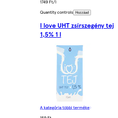
1749 Ft/l
Quantity controls
Hozzáad
I love UHT zsírszegény tej
1,5% 1 l
A kategória többi terméke
159 Ft