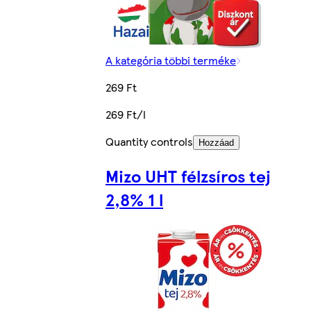
A kategória többi terméke
269 Ft
269 Ft/l
Quantity controls
Hozzáad
Mizo UHT félzsíros tej
2,8% 1 l