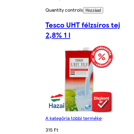
Quantity controls
Hozzáad
Tesco UHT félzsíros tej
2,8% 1 l
A kategória többi terméke
315 Ft