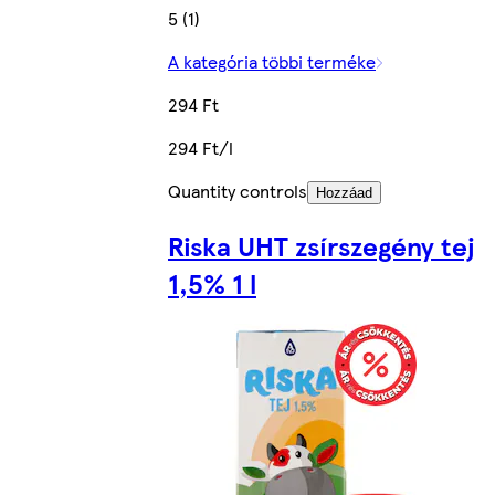
5 (1)
A kategória többi terméke
294 Ft
294 Ft/l
Quantity controls
Hozzáad
Riska UHT zsírszegény tej
1,5% 1 l