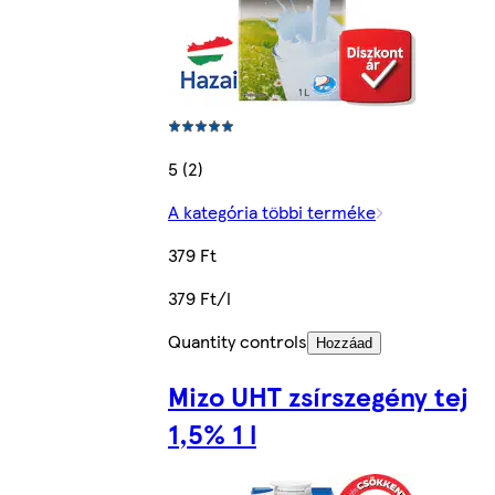
5 (2)
A kategória többi terméke
379 Ft
379 Ft/l
Quantity controls
Hozzáad
Mizo UHT zsírszegény tej
1,5% 1 l