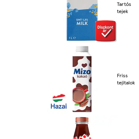
Tartós
tejek
Friss
tejitalok