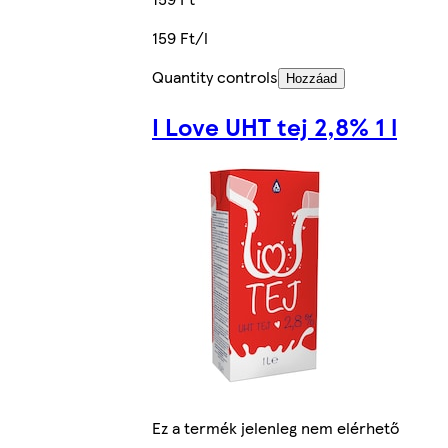
159 Ft/l
Quantity controls
Hozzáad
I Love UHT tej 2,8% 1 l
Ez a termék jelenleg nem elérhető