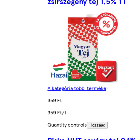
zsírszegény tej 1,5% 1 l
A kategória többi terméke
359 Ft
359 Ft/l
Quantity controls
Hozzáad
Riska UHT sovány tej 0,1%