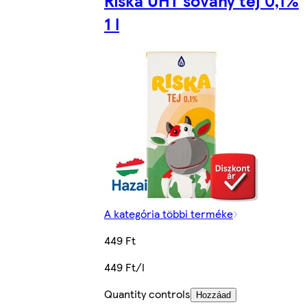
1 l
A kategória többi terméke
449 Ft
449 Ft/l
Quantity controls
Hozzáad