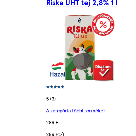
Riska UHT tej 2,8% 1 l
5 (3)
A kategória többi terméke
289 Ft
289 Ft/l