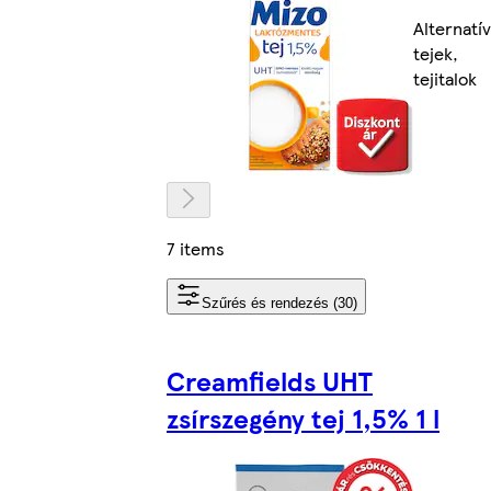
Alternatív
tejek,
tejitalok
7 items
Szűrés és rendezés (30)
Creamfields UHT
zsírszegény tej 1,5% 1 l