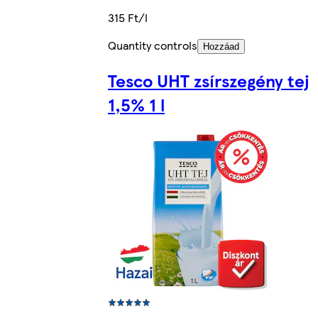
315 Ft/l
Quantity controls
Hozzáad
Tesco UHT zsírszegény tej
1,5% 1 l