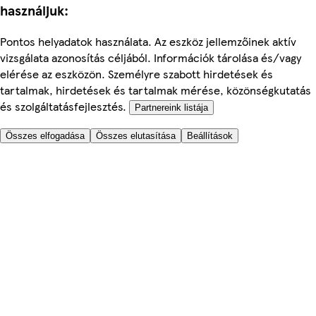
használjuk:
Pontos helyadatok használata. Az eszköz jellemzőinek aktív
vizsgálata azonosítás céljából. Információk tárolása és/vagy
elérése az eszközön. Személyre szabott hirdetések és
tartalmak, hirdetések és tartalmak mérése, közönségkutatás
és szolgáltatásfejlesztés.
Partnereink listája
Összes elfogadása
Összes elutasítása
Beállítások
Segítünk
Árak
Biztonságos online rendelés
Általános Szerződési Feltételek