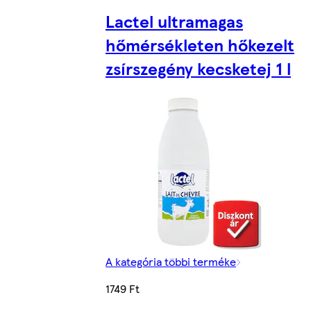
Lactel ultramagas
hőmérsékleten hőkezelt
zsírszegény kecsketej 1 l
A kategória többi terméke
1749 Ft