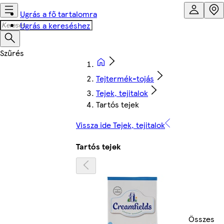
Ugrás a fő tartalomra
Ugrás a kereséshez
Tejtermék-tojás
Tejek, tejitalok
Tartós tejek
Vissza ide Tejek, tejitalok
Tartós tejek
Összes