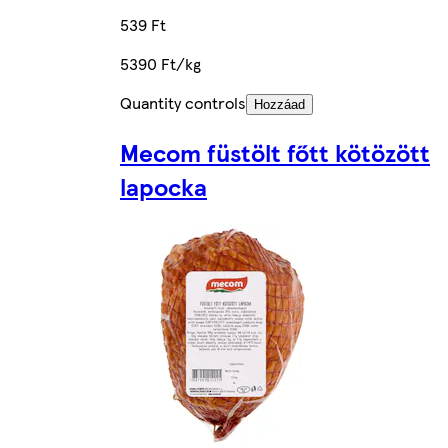
539 Ft
5390 Ft/kg
Quantity controls
Hozzáad
Mecom füstölt főtt kötözött
lapocka