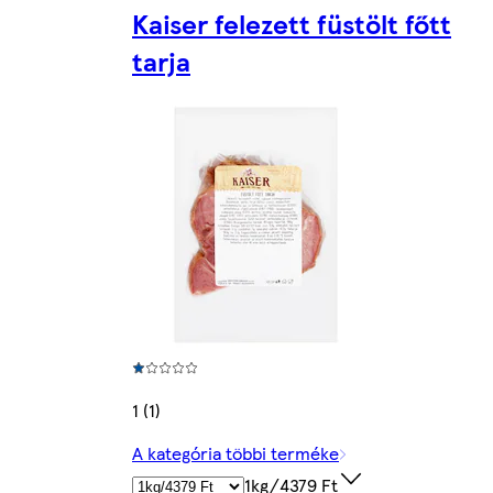
Kaiser felezett füstölt főtt
tarja
1 (1)
A kategória többi terméke
1kg/4379 Ft