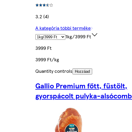
3.2 (4)
A kategória többi terméke
1kg/3999 Ft
3999 Ft
3999 Ft/kg
Quantity controls
Hozzáad
Gallio Premium főtt, füstölt,
gyorspácolt pulyka-alsócomb