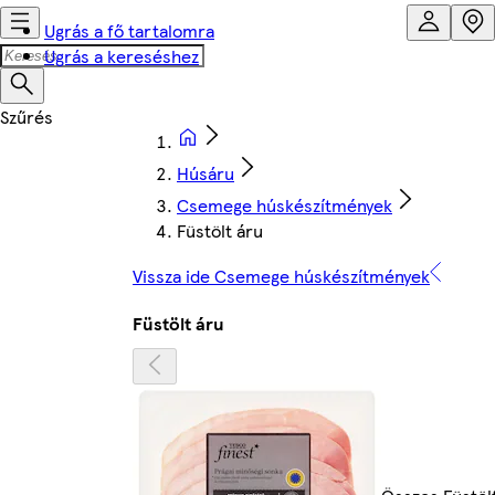
Ugrás a fő tartalomra
Ugrás a kereséshez
Húsáru
Csemege húskészítmények
Füstölt áru
Vissza ide Csemege húskészítmények
Füstölt áru