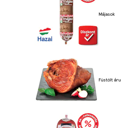
Májasok
Füstölt áru