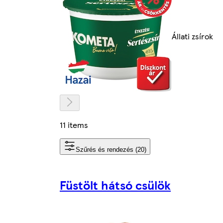
Állati zsírok
11 items
Szűrés és rendezés (20)
Füstölt hátsó csülök