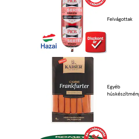
Felvágottak
Egyéb
húskészítmén