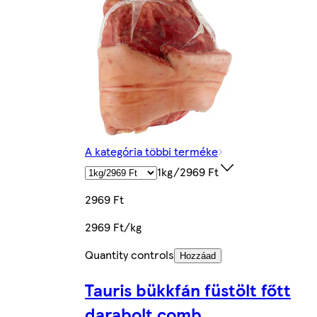
A kategória többi terméke
1kg/2969 Ft
2969 Ft
2969 Ft/kg
Quantity controls
Hozzáad
Tauris bükkfán füstölt főtt
darabolt comb