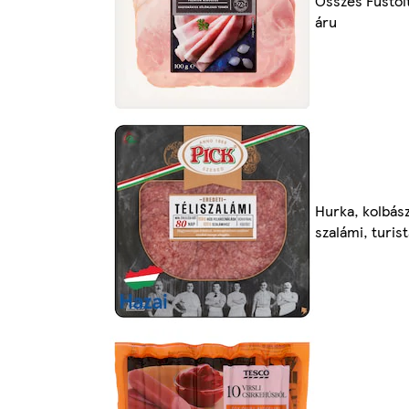
Összes Füstöl
áru
Hurka, kolbász
szalámi, turis