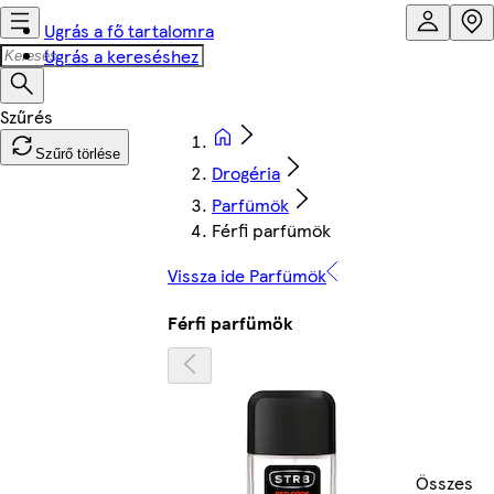
Ugrás a fő tartalomra
Ugrás a kereséshez
Szűrő törlése
Drogéria
Parfümök
Férfi parfümök
Vissza ide Parfümök
Férfi parfümök
Összes