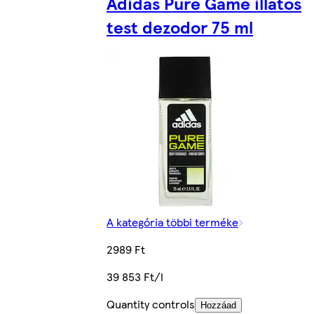
Adidas Pure Game illatos
test dezodor 75 ml
A kategória többi terméke
2989 Ft
39 853 Ft/l
Quantity controls
Hozzáad