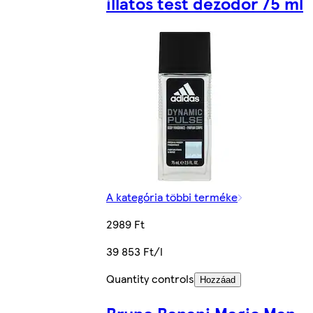
illatos test dezodor 75 ml
A kategória többi terméke
2989 Ft
39 853 Ft/l
Quantity controls
Hozzáad