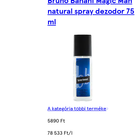
Bruno Banani Magic Man
natural spray dezodor 75
ml
A kategória többi terméke
5890 Ft
78 533 Ft/l