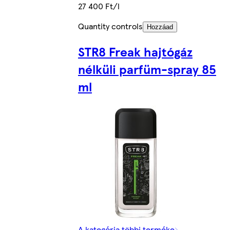
27 400 Ft/l
Quantity controls
Hozzáad
STR8 Freak hajtógáz
nélküli parfüm-spray 85
ml
A kategória többi terméke