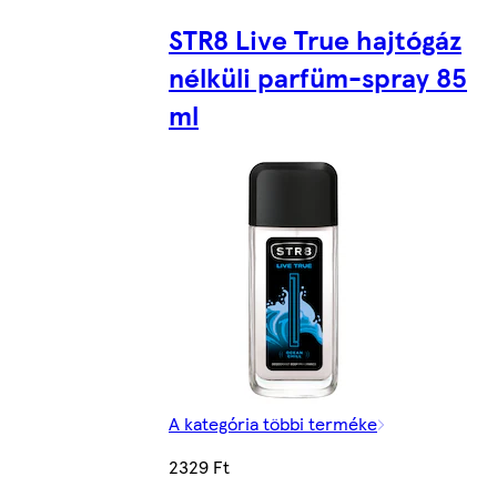
STR8 Live True hajtógáz
nélküli parfüm-spray 85
ml
A kategória többi terméke
2329 Ft