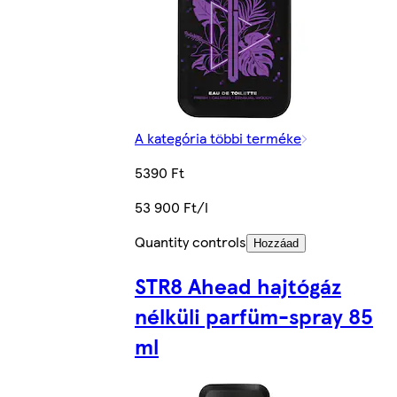
A kategória többi terméke
5390 Ft
53 900 Ft/l
Quantity controls
Hozzáad
STR8 Ahead hajtógáz
nélküli parfüm-spray 85
ml