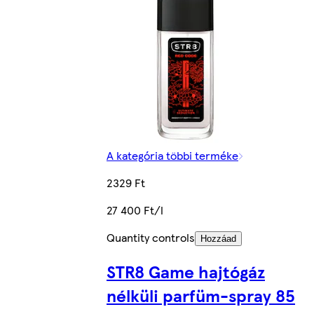
A kategória többi terméke
2329 Ft
27 400 Ft/l
Quantity controls
Hozzáad
STR8 Game hajtógáz
nélküli parfüm-spray 85