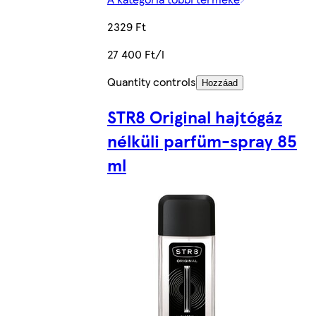
2329 Ft
27 400 Ft/l
Quantity controls
Hozzáad
STR8 Original hajtógáz
nélküli parfüm-spray 85
ml