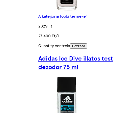
A kategória többi terméke
2329 Ft
27 400 Ft/l
Quantity controls
Hozzáad
Adidas Ice Dive illatos test
dezodor 75 ml