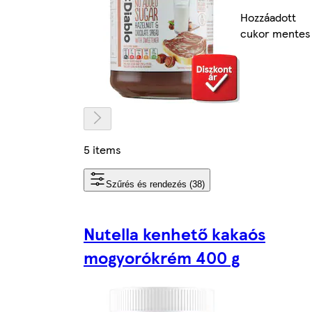
Hozzáadott
cukor mentes
5 items
Szűrés és rendezés (38)
Nutella kenhető kakaós
mogyorókrém 400 g