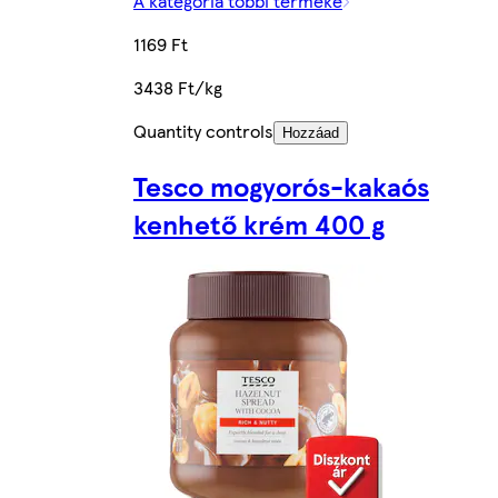
A kategória többi terméke
1169 Ft
3438 Ft/kg
Quantity controls
Hozzáad
Tesco mogyorós-kakaós
kenhető krém 400 g