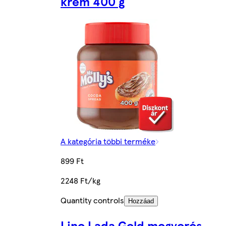
krém 400 g
A kategória többi terméke
899 Ft
2248 Ft/kg
Quantity controls
Hozzáad
Lino Lada Gold mogyorós