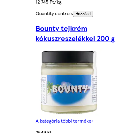
12 745 Ft/kg
Quantity controls
Hozzáad
Bounty tejkrém
kókuszreszelékkel 200 g
A kategória többi terméke
2549 Ft