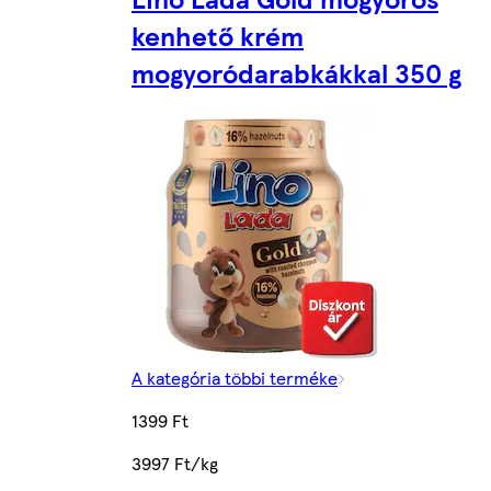
kenhető krém
mogyoródarabkákkal 350 g
A kategória többi terméke
1399 Ft
3997 Ft/kg