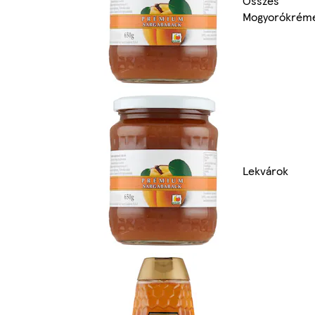
Összes
Mogyorókrém
Lekvárok