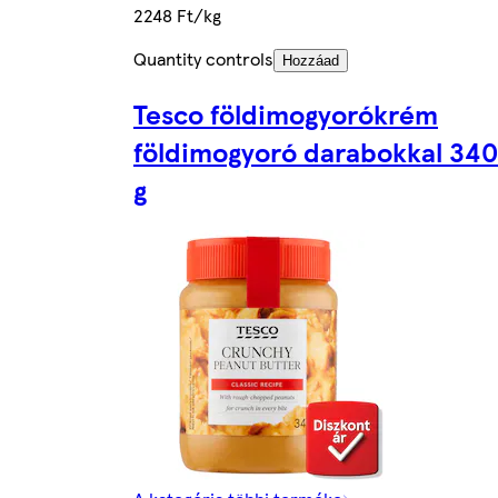
2248 Ft/kg
Quantity controls
Hozzáad
Tesco földimogyorókrém
földimogyoró darabokkal 340
g