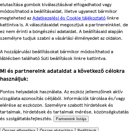
elutasítása gombok kiválasztásával elfogadhatod vagy
módosíthatod a beállításaidat, illetve ugyanezt bármikor
megteheted az
Adatkezelési és Cookie tájékoztató
linkre
kattintva is. A választásaidat megosztjuk a partnereinkkel, de
ez nem érinti a böngészési adataidat. A beállításaid alapján
személyre tudjuk szabni a vásárlási élményedet az oldalon.
A hozzájárulási beállításokat bármikor módosíthatod a
láblécben található Süti beállítások linkre kattintva.
Mi és partnereink adataidat a következő célokra
használjuk:
Pontos helyadatok használata. Az eszköz jellemzőinek aktív
vizsgálata azonosítás céljából. Információk tárolása és/vagy
elérése az eszközön. Személyre szabott hirdetések és
tartalmak, hirdetések és tartalmak mérése, közönségkutatás
és szolgáltatásfejlesztés.
Partnereink listája
Összes elfogadása
Összes elutasítása
Beállítások