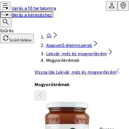
Ugrás a fő tartalomra
Ugrás a kereséshez
Szűrő törlése
Alapvető élelmiszerek
Lekvár, méz és mogyorókrém
Mogyorókrémek
Vissza ide Lekvár, méz és mogyorókrém
Mogyorókrémek