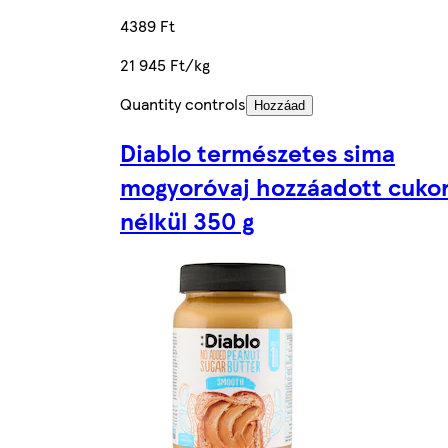
4389 Ft
21 945 Ft/kg
Quantity controls
Hozzáad
Diablo természetes sima
mogyoróvaj hozzáadott cuko
nélkül 350 g