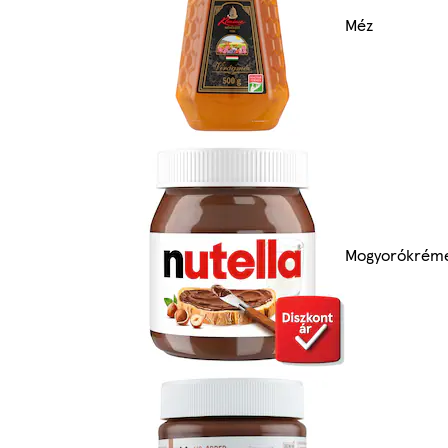
Méz
Mogyorókrém