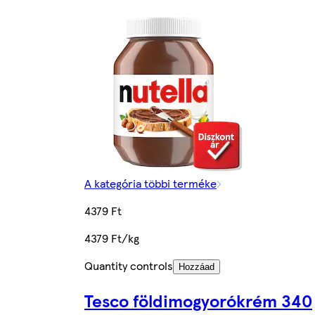
A kategória többi terméke
4379 Ft
4379 Ft/kg
Quantity controls
Hozzáad
Tesco földimogyorókrém 340