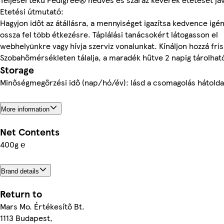
Etetési útmutató:
Hagyjon időt az átállásra, a mennyiséget igazítsa kedvence igé
ossza fel több étkezésre. Táplálási tanácsokért látogasson el
webhelyünkre vagy hívja szerviz vonalunkat. Kínáljon hozzá fris
Szobahőmérsékleten tálalja, a maradék hűtve 2 napig tárolhat
Storage
Minőségmegőrzési idő (nap/hó/év): lásd a csomagolás hátolda
More information
Net Contents
400g ℮
Brand details
Return to
Mars Mo. Értékesítő Bt.
1113 Budapest,