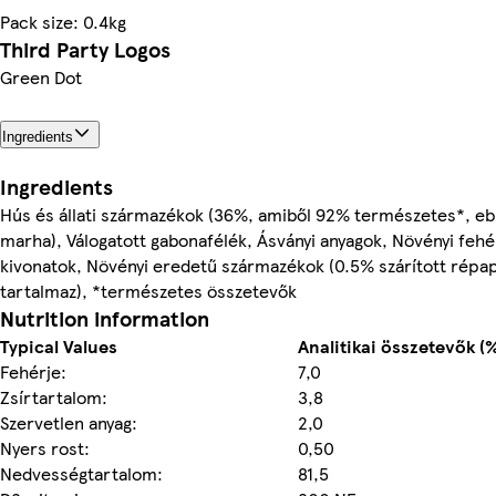
Pack size: 0.4kg
Third Party Logos
Green Dot
Ingredients
Ingredients
Hús és állati származékok (36%, amiből 92% természetes*, e
marha), Válogatott gabonafélék, Ásványi anyagok, Növényi fehé
kivonatok, Növényi eredetű származékok (0.5% szárított répa
tartalmaz), *természetes összetevők
Nutrition information
Typical Values
Analitikai összetevők (%
Fehérje:
7,0
Zsírtartalom:
3,8
Szervetlen anyag:
2,0
Nyers rost:
0,50
Nedvességtartalom:
81,5