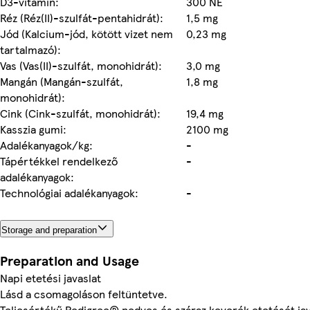
D3-vitamin:
300 NE
Réz (Réz(II)-szulfát-pentahidrát):
1,5 mg
Jód (Kalcium-jód, kötött vizet nem
0,23 mg
tartalmazó):
Vas (Vas(II)-szulfát, monohidrát):
3,0 mg
Mangán (Mangán-szulfát,
1,8 mg
monohidrát):
Cink (Cink-szulfát, monohidrát):
19,4 mg
Kasszia gumi:
2100 mg
Adalékanyagok/kg:
-
Tápértékkel rendelkező
-
adalékanyagok:
Technológiai adalékanyagok:
-
Storage and preparation
Preparation and Usage
Napi etetési javaslat
Lásd a csomagoláson feltüntetve.
Teljesértékű Pedigree® nedves és száraz keverék etetését jav