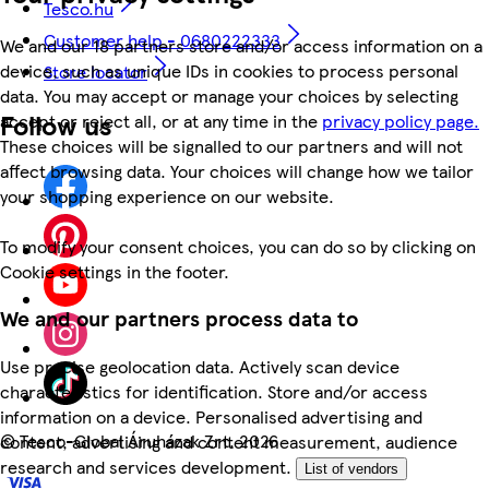
Tesco.hu
Customer help - 0680222333
We and our 18 partners store and/or access information on a
device, such as unique IDs in cookies to process personal
Store locator
data. You may accept or manage your choices by selecting
Follow us
accept or reject all, or at any time in the
privacy policy page.
These choices will be signalled to our partners and will not
affect browsing data. Your choices will change how we tailor
your shopping experience on our website.
To modify your consent choices, you can do so by clicking on
Cookie settings in the footer.
We and our partners process data to
Use precise geolocation data. Actively scan device
characteristics for identification. Store and/or access
information on a device. Personalised advertising and
©
Tesco-Global Áruházak Zrt. 2026
content, advertising and content measurement, audience
research and services development.
List of vendors