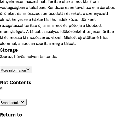
kényelmesen használhat. Terítse el az almot kb. 7 cm
vastagságban a tálcában. Rendszeresen távolítsa el a darabos
ürüléket és az összecsomósodott részeket, a szennyezett
almot helyezze a háztartási hulladék közé. Időnként
rázogatással terítse újra az almot és pótolja a kidobott
mennyiséget. A tálcát szabályos időközönként teljesen ürítse
ki és mossa ki mosószeres vízzel. Mielőtt újratöltené friss
alommal, alaposan szárítsa meg a tálcát.
Storage
Száraz, hűvös helyen tartandó.
More information
Net Contents
5l
Brand details
Return to