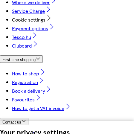
Where we deliver
Service Charge
Cookie settings
Payment options
Tesco.hu
Clubcard
First time shopping
How to shop
Registration
Book a delivery
Favourites
How to get a VAT invoice
Contact us
Your privacy settings