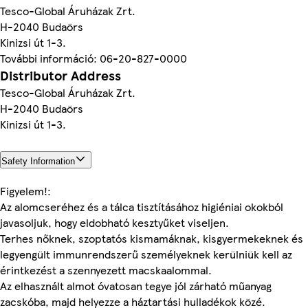
Tesco-Global Áruházak Zrt.
H-2040 Budaörs
Kinizsi út 1-3.
További információ: 06-20-827-0000
Distributor Address
Tesco-Global Áruházak Zrt.
H-2040 Budaörs
Kinizsi út 1-3.
Safety Information
Figyelem!:
Az alomcseréhez és a tálca tisztításához higiéniai okokból
javasoljuk, hogy eldobható kesztyűket viseljen.
Terhes nőknek, szoptatós kismamáknak, kisgyermekeknek és
legyengült immunrendszerű személyeknek kerülniük kell az
érintkezést a szennyezett macskaalommal.
Az elhasznált almot óvatosan tegye jól zárható műanyag
zacskóba, majd helyezze a háztartási hulladékok közé.