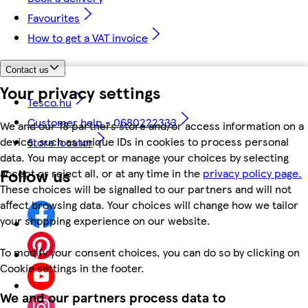
Favourites
How to get a VAT invoice
Contact us
Your privacy settings
Tesco.hu
Customer help - 0680222333
We and our 18 partners store and/or access information on a
device, such as unique IDs in cookies to process personal
Store locator
data. You may accept or manage your choices by selecting
Follow us
accept or reject all, or at any time in the
privacy policy page.
These choices will be signalled to our partners and will not
affect browsing data. Your choices will change how we tailor
your shopping experience on our website.
To modify your consent choices, you can do so by clicking on
Cookie settings in the footer.
We and our partners process data to