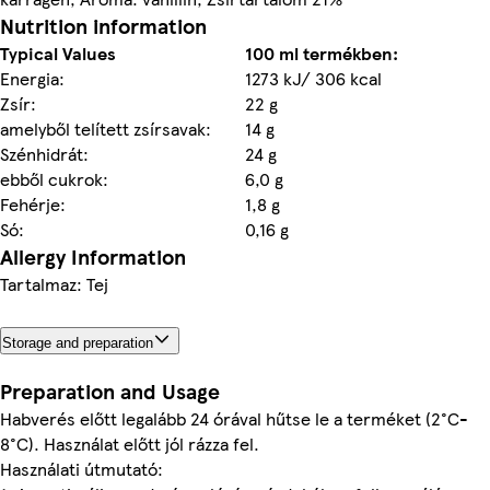
Nutrition information
Typical Values
100 ml termékben:
Energia:
1273 kJ/ 306 kcal
Zsír:
22 g
amelyből telített zsírsavak:
14 g
Szénhidrát:
24 g
ebből cukrok:
6,0 g
Fehérje:
1,8 g
Só:
0,16 g
Allergy Information
Tartalmaz: Tej
Storage and preparation
Preparation and Usage
Habverés előtt legalább 24 órával hűtse le a terméket (2°C-
8°C). Használat előtt jól rázza fel.
Használati útmutató: