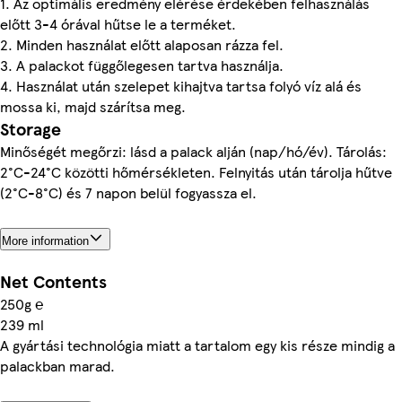
1. Az optimális eredmény elérése érdekében felhasználás
előtt 3-4 órával hűtse le a terméket.
2. Minden használat előtt alaposan rázza fel.
3. A palackot függőlegesen tartva használja.
4. Használat után szelepet kihajtva tartsa folyó víz alá és
mossa ki, majd szárítsa meg.
Storage
Minőségét megőrzi: lásd a palack alján (nap/hó/év). Tárolás:
2°C-24°C közötti hőmérsékleten. Felnyitás után tárolja hűtve
(2°C-8°C) és 7 napon belül fogyassza el.
More information
Net Contents
250g ℮
239 ml
A gyártási technológia miatt a tartalom egy kis része mindig a
palackban marad.