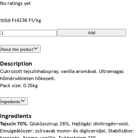
No ratings yet
4236 Ft/kg
1059 Ft
Add
About this product
Description
Cukrozott tejszínhabspray, vanília aromával. Ultramagas
hőmérsékleten hőkezelt.
Pack size: 0.25kg
Ingredients
Ingredients
Tejszín 70%
, Glükózszirup 28%, Hajtógáz: dinitrogén-oxid,
Emulgeálószer: zsírsavak mono- és digliceridjei, Stabilizátor:
karragén, Aroma: vanillin, Zsírtartalom 21%