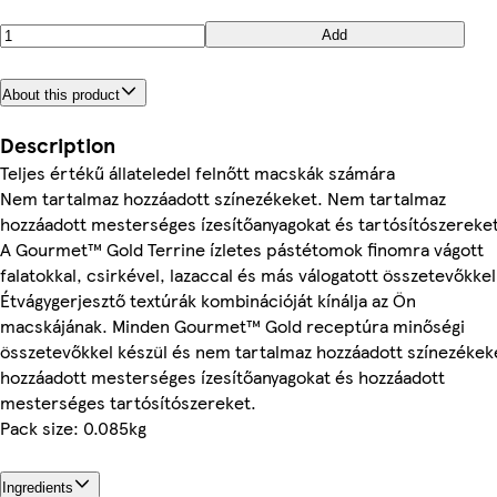
Add
About this product
Description
Teljes értékű állateledel felnőtt macskák számára
Nem tartalmaz hozzáadott színezékeket. Nem tartalmaz
hozzáadott mesterséges ízesítőanyagokat és tartósítószereke
A Gourmet™ Gold Terrine ízletes pástétomok finomra vágott
falatokkal, csirkével, lazaccal és más válogatott összetevőkkel
Étvágygerjesztő textúrák kombinációját kínálja az Ön
macskájának. Minden Gourmet™ Gold receptúra minőségi
összetevőkkel készül és nem tartalmaz hozzáadott színezékek
hozzáadott mesterséges ízesítőanyagokat és hozzáadott
mesterséges tartósítószereket.
Pack size: 0.085kg
Ingredients