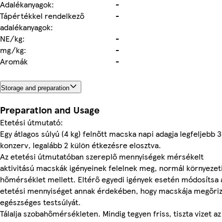
Adalékanyagok:
-
Tápértékkel rendelkező
-
adalékanyagok:
NE/kg:
-
mg/kg:
-
Aromák
-
Storage and preparation
Preparation and Usage
Etetési útmutató:
Egy átlagos súlyú (4 kg) felnőtt macska napi adagja legfeljebb 3
konzerv, legalább 2 külön étkezésre elosztva.
Az etetési útmutatóban szereplő mennyiségek mérsékelt
aktivitású macskák igényeinek felelnek meg, normál környezet
hőmérséklet mellett. Eltérő egyedi igények esetén módosítsa 
etetési mennyiséget annak érdekében, hogy macskája megőri
egészséges testsúlyát.
Tálalja szobahőmérsékleten. Mindig tegyen friss, tiszta vizet az