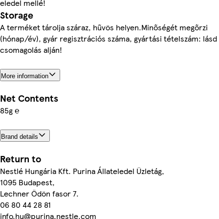
eledel mellé!
Storage
A terméket tárolja száraz, hűvös helyen.Minőségét megőrzi
(hónap/év), gyár regisztrációs száma, gyártási tételszám: lásd
csomagolás alján!
More information
Net Contents
85g ℮
Brand details
Return to
Nestlé Hungária Kft. Purina Állateledel Üzletág,
1095 Budapest,
Lechner Ödön fasor 7.
06 80 44 28 81
info.hu@purina.nestle.com