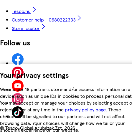
Tesco.hu
Customer help - 0680222333
Store locator
Follow us
Your privacy settings
We and our 18 partners store and/or access information on a
device, such as unique IDs in cookies to process personal dat
You may accept or manage your choices by selecting accept o
reject all, or at any time in the
privacy policy page.
These
choices will be signalled to our partners and will not affect
browsing data. Your choices will change how we tailor your
©
Tesco-Global Áruházak Zrt. 2026
shopping experience on our website.