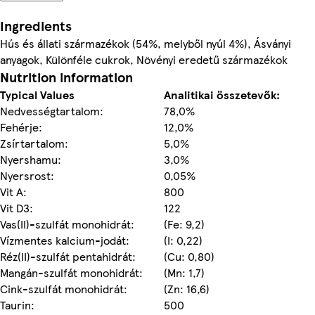
Ingredients
Hús és állati származékok (54%, melyből nyúl 4%), Ásványi
anyagok, Különféle cukrok, Növényi eredetű származékok
Nutrition information
Typical Values
Analitikai összetevők:
Nedvességtartalom:
78,0%
Fehérje:
12,0%
Zsírtartalom:
5,0%
Nyershamu:
3,0%
Nyersrost:
0,05%
Vit A:
800
Vit D3:
122
Vas(II)-szulfát monohidrát:
(Fe: 9,2)
Vízmentes kalcium-jodát:
(I: 0,22)
Réz(II)-szulfát pentahidrát:
(Cu: 0,80)
Mangán-szulfát monohidrát:
(Mn: 1,7)
Cink-szulfát monohidrát:
(Zn: 16,6)
Taurin:
500