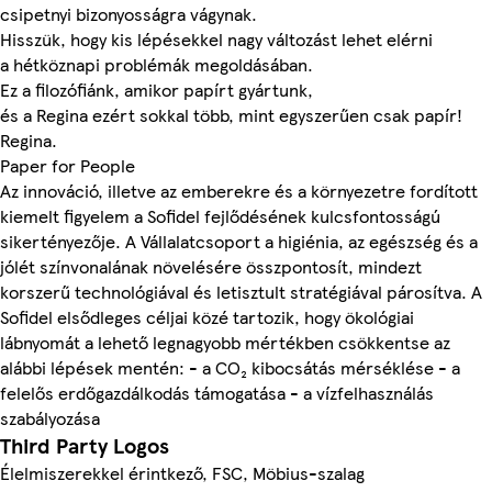
csipetnyi bizonyosságra vágynak.
Hisszük, hogy kis lépésekkel nagy változást lehet elérni
a hétköznapi problémák megoldásában.
Ez a filozófiánk, amikor papírt gyártunk,
és a Regina ezért sokkal több, mint egyszerűen csak papír!
Regina.
Paper for People
Az innováció, illetve az emberekre és a környezetre fordított
kiemelt figyelem a Sofidel fejlődésének kulcsfontosságú
sikertényezője. A Vállalatcsoport a higiénia, az egészség és a
jólét színvonalának növelésére összpontosít, mindezt
korszerű technológiával és letisztult stratégiával párosítva. A
Sofidel elsődleges céljai közé tartozik, hogy ökológiai
lábnyomát a lehető legnagyobb mértékben csökkentse az
alábbi lépések mentén: - a CO₂ kibocsátás mérséklése - a
felelős erdőgazdálkodás támogatása - a vízfelhasználás
szabályozása
Third Party Logos
Élelmiszerekkel érintkező, FSC, Möbius-szalag