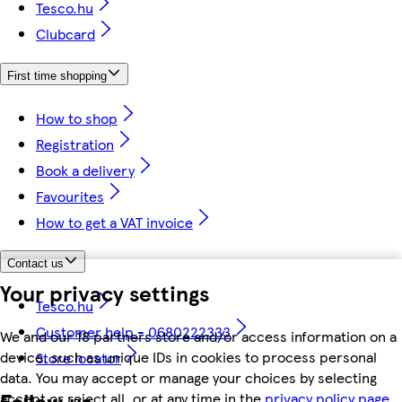
Tesco.hu
Clubcard
First time shopping
How to shop
Registration
Book a delivery
Favourites
How to get a VAT invoice
Contact us
Your privacy settings
Tesco.hu
Customer help - 0680222333
We and our 18 partners store and/or access information on a
device, such as unique IDs in cookies to process personal
Store locator
data. You may accept or manage your choices by selecting
Follow us
accept or reject all, or at any time in the
privacy policy page.