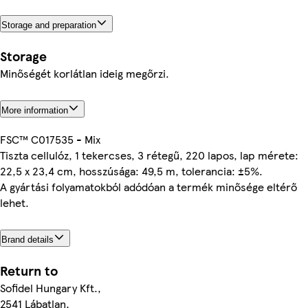
Storage and preparation
Storage
Minőségét korlátlan ideig megőrzi.
More information
FSC™ C017535 - Mix
Tiszta cellulóz, 1 tekercses, 3 rétegű, 220 lapos, lap mérete:
22,5 x 23,4 cm, hosszúsága: 49,5 m, tolerancia: ±5%.
A gyártási folyamatokból adódóan a termék minősége eltérő
lehet.
Brand details
Return to
Sofidel Hungary Kft.,
2541 Lábatlan,