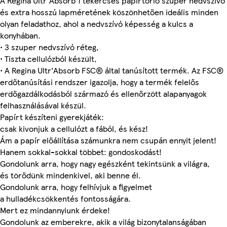
A Regina Ultr'Absorb 1 tekercses papírtörlő szuper nedvszívó
és extra hosszú lapméretének köszönhetően ideális minden
olyan feladathoz, ahol a nedvszívó képesség a kulcs a
konyhában.
• 3 szuper nedvszívó réteg,
• Tiszta cellulózból készült,
• A Regina Ultr’Absorb FSC® által tanúsított termék. Az FSC®
erdőtanúsítási rendszer igazolja, hogy a termék felelős
erdőgazdálkodásból származó és ellenőrzött alapanyagok
felhasználásával készül.
Papírt készíteni gyerekjáték:
csak kivonjuk a cellulózt a fából, és kész!
Ám a papír előállítása számunkra nem csupán ennyit jelent!
Hanem sokkal-sokkal többet: gondoskodást!
Gondolunk arra, hogy nagy egészként tekintsünk a világra,
és törődünk mindenkivel, aki benne él.
Gondolunk arra, hogy felhívjuk a figyelmet
a hulladékcsökkentés fontosságára.
Mert ez mindannyiunk érdeke!
Gondolunk az emberekre, akik a világ bizonytalanságában