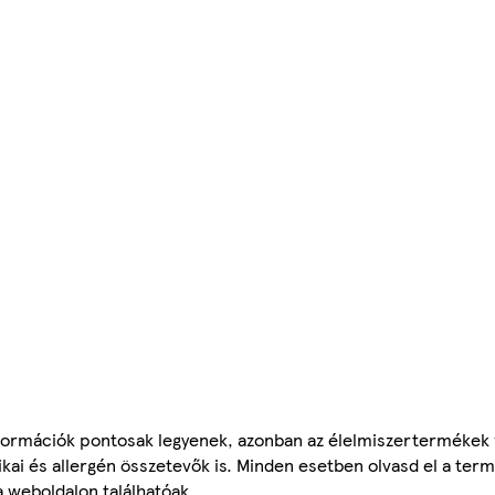
ormációk pontosak legyenek, azonban az élelmiszertermékek
tikai és allergén összetevők is. Minden esetben olvasd el a ter
a weboldalon találhatóak.