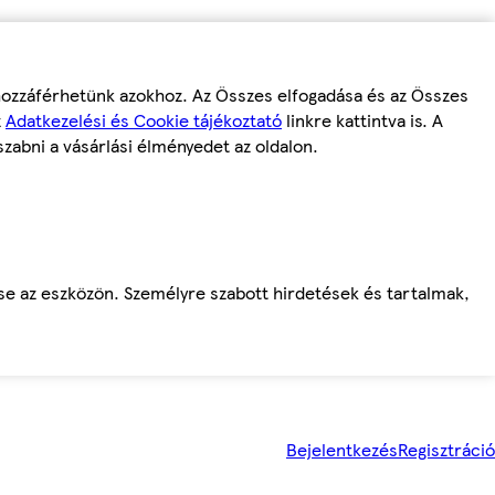
 hozzáférhetünk azokhoz. Az Összes elfogadása és az Összes
z
Adatkezelési és Cookie tájékoztató
linkre kattintva is. A
szabni a vásárlási élményedet az oldalon.
ése az eszközön. Személyre szabott hirdetések és tartalmak,
Bejelentkezés
Regisztráció