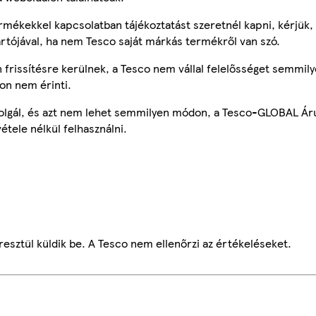
mékekkel kapcsolatban tájékoztatást szeretnél kapni, kérjük, 
ártójával, ha nem Tesco saját márkás termékről van szó.
frissítésre kerülnek, a Tesco nem vállal felelősséget semmily
on nem érinti.
szolgál, és azt nem lehet semmilyen módon, a Tesco-GLOBAL Ár
étele nélkül felhasználni.
esztül küldik be. A Tesco nem ellenőrzi az értékeléseket.