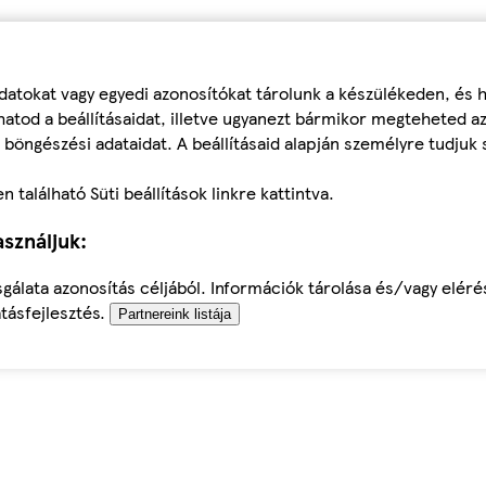
datokat vagy egyedi azonosítókat tárolunk a készülékeden, és
atod a beállításaidat, illetve ugyanezt bármikor megteheted a
 böngészési adataidat. A beállításaid alapján személyre tudjuk 
található Süti beállítások linkre kattintva.
sználjuk:
sgálata azonosítás céljából. Információk tárolása és/vagy elér
tásfejlesztés.
Partnereink listája