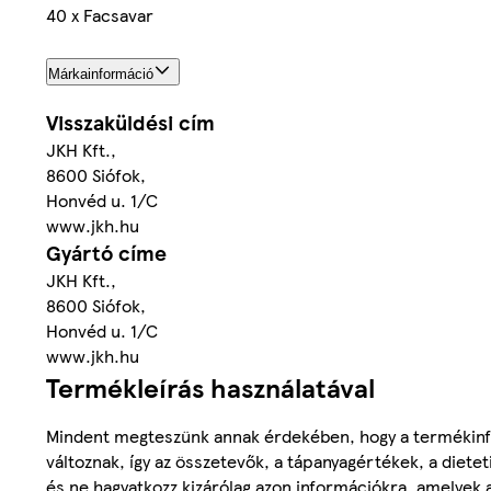
40 x Facsavar
Márkainformáció
Visszaküldési cím
JKH Kft.,
8600 Siófok,
Honvéd u. 1/C
www.jkh.hu
Gyártó címe
JKH Kft.,
8600 Siófok,
Honvéd u. 1/C
www.jkh.hu
Termékleírás használatával
Mindent megteszünk annak érdekében, hogy a termékinf
változnak, így az összetevők, a tápanyagértékek, a diete
és ne hagyatkozz kizárólag azon információkra, amelyek 