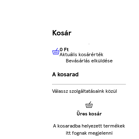
Kosár
0 Ft
Aktuális kosárérték
0 Ft
Aktuális kosárérték
Bevásárlás elküldése
A kosarad
Válassz szolgáltatásaink közül
Üres kosár
A kosaradba helyezett termékek
itt fognak megjelenni