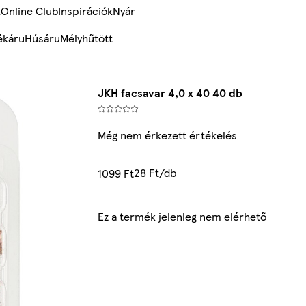
k
Online Club
Inspirációk
Nyár
ékáru
Húsáru
Mélyhűtött
JKH facsavar 4,0 x 40 40 db
Még nem érkezett értékelés
28 Ft/db
1099 Ft
Ez a termék jelenleg nem elérhető