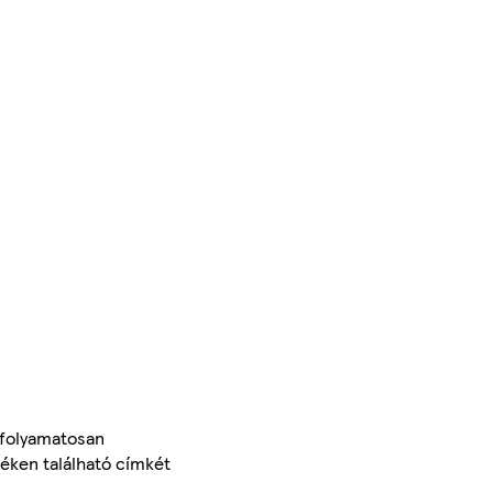
 folyamatosan
méken található címkét