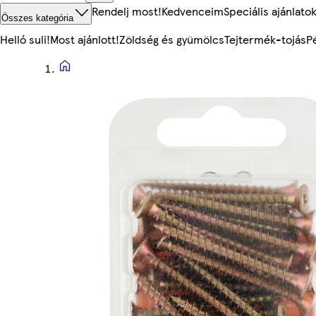
Rendelj most!
Kedvenceim
Speciális ajánlato
Összes kategória
Helló suli!
Most ajánlott!
Zöldség és gyümölcs
Tejtermék-tojás
P