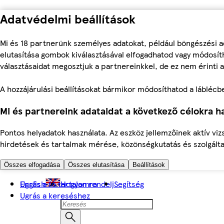
Adatvédelmi beállítások
Mi és 18 partnerünk személyes adatokat, például böngészési a
elutasítása gombok kiválasztásával elfogadhatod vagy módosíth
választásaidat megosztjuk a partnereinkkel, de ez nem érinti a
A hozzájárulási beállításokat bármikor módosíthatod a láblécben 
Mi és partnereink adataidat a következő célokra ha
Pontos helyadatok használata. Az eszköz jellemzőinek aktív viz
hirdetések és tartalmak mérése, közönségkutatás és szolgálta
Összes elfogadása
Összes elutasítása
Beállítások
Ugrás a fő tartalomra
English
Hogyan rendelj
Segítség
Ugrás a kereséshez