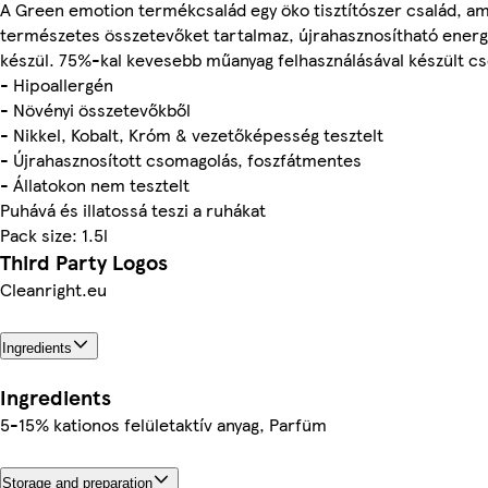
A Green emotion termékcsalád egy öko tisztítószer család, am
természetes összetevőket tartalmaz, újrahasznosítható energ
készül. 75%-kal kevesebb műanyag felhasználásával készült c
- Hipoallergén
- Növényi összetevőkből
- Nikkel, Kobalt, Króm & vezetőképesség tesztelt
- Újrahasznosított csomagolás, foszfátmentes
- Állatokon nem tesztelt
Puhává és illatossá teszi a ruhákat
Pack size: 1.5l
Third Party Logos
Cleanright.eu
Ingredients
Ingredients
5-15% kationos felületaktív anyag, Parfüm
Storage and preparation