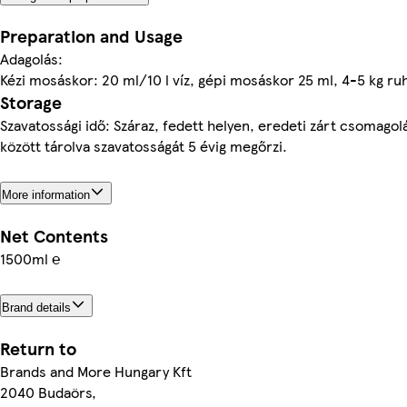
Preparation and Usage
Adagolás:
Kézi mosáskor: 20 ml/10 l víz, gépi mosáskor 25 ml, 4-5 kg ru
Storage
Szavatossági idő: Száraz, fedett helyen, eredeti zárt csomago
között tárolva szavatosságát 5 évig megőrzi.
More information
Net Contents
1500ml ℮
Brand details
Return to
Brands and More Hungary Kft
2040 Budaörs,