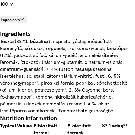
100 ml
Ingredients
Ingredients
Tészta (88%):
búzaliszt
, napraforgóolaj, módosított
keményítő, só cukor, repceolaj, kurkumakivonat, Ízesítőpor
(12%): jódozott só (só, kálium-jodát), aromakészítmény
[aromák, ízfokozók (nátrium-glutamát, dinátrium-izionát,
dinátrium-guanilát)], 7, 4% füstölt hasaalja szalonna
[sertéshús, só, stabilizátor (nátrium-nitrit), füst], 6, 5%
vöröshagymapor¹, piros kaliforniai paprika¹, sóhelyettesítő
(kálium-klorid), petrezselyem¹, 2, 3% Cayenne-bors,
fokhagymapor¹, kömény, hidrolizált kukoricafehérje,
pálmazsír, színezék ammóniás karamell, A %-ok az
ízesítőporra vonatkoznak, ¹Fenntartható gazdaságból
Nutrition information
Typical Values
Elkészített
Elkészített
%* 1 adag**
termék
termék