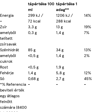
tápértéke 100
tápértéke 1
ml
adag**
Energia
299 kJ /
1206 kJ /
14%
-
72 kcal
288 kcal
Zsír
3,3 g
13 g
19%
amelyből
0,3 g
1,4 g
7%
telített
zsírsavak
Szénhidrát
85 g
34 g
13%
amelyből
<0,5 g
1,4 g
2%
cukrok
Rost
<0,5 g
1,9 g
Fehérje
1,4 g
5,8 g
12%
Só
0,68 g
2,7 g
45%
*% Referencia
-
-
-
beviteli érték
egy átlagos
felnőtt
számára (8400