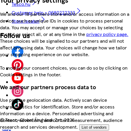
Tesco.hu
Customer help - 0680222333
We and our 18 partners store and/or access information on a
device, such as unique IDs in cookies to process personal
Store locator
data. You may accept or manage your choices by selecting
Follow us
accept or reject all, or at any time in the
privacy policy page.
These choices will be signalled to our partners and will not
affect browsing data. Your choices will change how we tailor
your shopping experience on our website.
To modify your consent choices, you can do so by clicking on
Cookie settings in the footer.
We and our partners process data to
Use precise geolocation data. Actively scan device
characteristics for identification. Store and/or access
information on a device. Personalised advertising and
©
Tesco-Global Áruházak Zrt. 2026
content, advertising and content measurement, audience
research and services development.
List of vendors