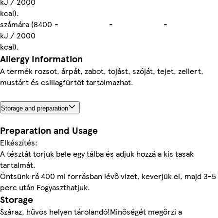
kJ / 2000
kcal).
számára (8400
-
-
-
kJ / 2000
kcal).
Allergy Information
A termék rozsot, árpát, zabot, tojást, szóját, tejet, zellert,
mustárt és csillagfürtöt tartalmazhat.
Storage and preparation
Preparation and Usage
Elkészítés:
A tésztát törjük bele egy tálba és adjuk hozzá a kis tasak
tartalmát.
Öntsünk rá 400 ml forrásban lévő vizet, keverjük el, majd 3-5
perc után Fogyaszthatjuk.
Storage
Száraz, hűvös helyen tárolandó!Minőségét megőrzi a