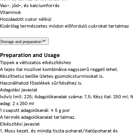
Vas-, jód-, és kalciumforrás
Vitaminok
Hozzáadott cukor nélkül
Kizárólag természetes módon előforduló cukrokat tartalmaz
Storage and preparation
Preparation and Usage
Tippek a változatos elkészítéshez
A tejes ital müzlivel kombinálva nagyszerű reggeli lehet.
Készíthetsz belőle ízletes gyümölcsturmixokat is.
Használhatod főzelékek sűrítéséhez is.
Adagolási javaslat
Ivóvíz (ml): 225; Adagolókanalak száma: 7,5; Kész ital: 250 ml; 
adag: 2 x 250 ml
1 csapott adagolókanál: ≈ 5 g por
A termék adagolókanalat tartalmaz.
Elkészítési javaslat
1. Moss kezet, és mindig tiszta poharat/itatópoharat és