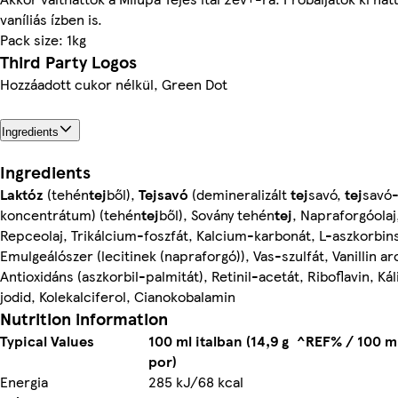
vaníliás ízben is.
Pack size: 1kg
Third Party Logos
Hozzáadott cukor nélkül, Green Dot
Ingredients
Ingredients
Laktóz
(tehén
tej
ből),
Tejsavó
(demineralizált
tej
savó,
tej
savó
koncentrátum) (tehén
tej
ből), Sovány tehén
tej
, Napraforgóolaj,
Repceolaj, Trikálcium-foszfát, Kalcium-karbonát, L-aszkorbin
Emulgeálószer (lecitinek (napraforgó)), Vas-szulfát, Vanillin a
Antioxidáns (aszkorbil-palmitát), Retinil-acetát, Riboflavin, Ká
jodid, Kolekalciferol, Cianokobalamin
Nutrition information
Typical Values
100 ml italban (14,9 g
^REF% / 100 m
por)
Energia
285 kJ/68 kcal