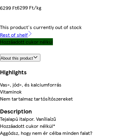
6299 Ft/kg
6299 Ft
This product's currently out of stock
Rest of shelf
Hozzáadott cukor nélkül
About this product
Highlights
Vas-, jód-, és kalciumforrás
Vitaminok
Nem tartalmaz tartósítószereket
Description
Tejalapú italpor. Vaníliaízű
Hozzáadott cukor nélkül*
Aggódsz, hogy nem ér célba minden falat?