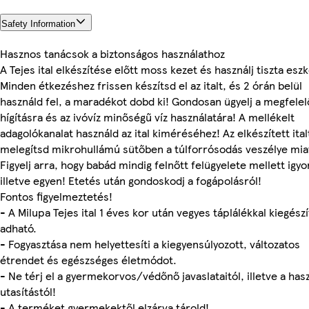
Safety Information
Hasznos tanácsok a biztonságos használathoz
A Tejes ital elkészítése előtt moss kezet és használj tiszta esz
Minden étkezéshez frissen készítsd el az italt, és 2 órán belül
használd fel, a maradékot dobd ki! Gondosan ügyelj a megfelel
hígításra és az ivóvíz minőségű víz használatára! A mellékelt
adagolókanalat használd az ital kiméréséhez! Az elkészített ital
melegítsd mikrohullámú sütőben a túlforrósodás veszélye mia
Figyelj arra, hogy babád mindig felnőtt felügyelete mellett igyo
illetve egyen! Etetés után gondoskodj a fogápolásról!
Fontos figyelmeztetés!
- A Milupa Tejes ital 1 éves kor után vegyes táplálékkal kiegész
adható.
- Fogyasztása nem helyettesíti a kiegyensúlyozott, változatos
étrendet és egészséges életmódot.
- Ne térj el a gyermekorvos/védőnő javaslataitól, illetve a hasz
utasítástól!
- A terméket gyermekektől elzárva tárold!