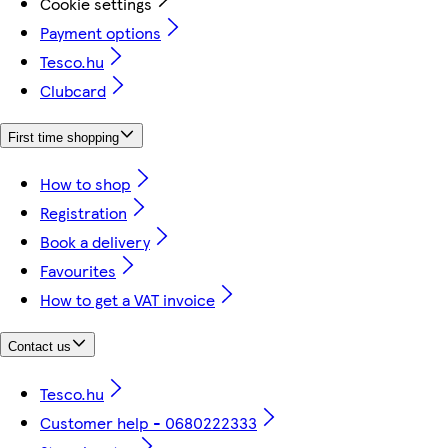
Cookie settings
Payment options
Tesco.hu
Clubcard
First time shopping
How to shop
Registration
Book a delivery
Favourites
How to get a VAT invoice
Contact us
Tesco.hu
Customer help - 0680222333