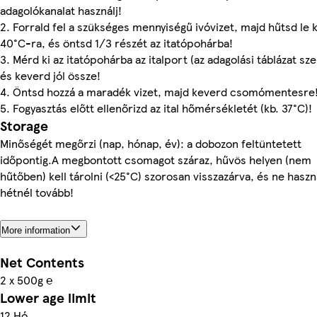
adagolókanalat használj!
2. Forrald fel a szükséges mennyiségű ivóvizet, majd hűtsd le k
40°C-ra, és öntsd 1/3 részét az itatópohárba!
3. Mérd ki az itatópohárba az italport (az adagolási táblázat sze
és keverd jól össze!
4. Öntsd hozzá a maradék vizet, majd keverd csomómentesre
5. Fogyasztás előtt ellenőrizd az ital hőmérsékletét (kb. 37°C)!
Storage
Minőségét megőrzi (nap, hónap, év): a dobozon feltüntetett
időpontig.A megbontott csomagot száraz, hűvös helyen (nem
hűtőben) kell tárolni (<25°C) szorosan visszazárva, és ne haszn
hétnél tovább!
More information
Net Contents
2 x 500g ℮
Lower age limit
12 Hó