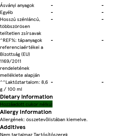
Ásványi anyagok
-
-
Egyéb
-
-
Hosszú szénláncú,
-
-
többszörösen
telítetlen zsírsavak
^REF%: tápanyagok
-
-
referenciaértékei a
Bizottság (EU)
1169/2011
rendeletének
melléklete alapján
^^Laktóztartalom: 8,6
-
-
g / 100 ml
Dietary information
Hozzáadott cukor nélkül
Allergy Information
Allergének: összetevőlistában kiemelve.
Additives
Nem tartalmaz Tartósítószerek