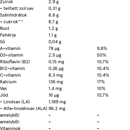
Zsírok
2,9 g
- telített zsírsav
0,31 g
Szénhidrátok
8,8 g
- cukrok^^
8,7 g
Rost
1,2 g
Fehérje
1,1 g
Só
0,04 g
A-vitamin
78 µg
9,8%
D3-vitamin
2,5 µg
50%
Riboflavin (B2)
0,15 mg
10,7%
B12-vitamin
0,26 µg
10,4%
C-vitamin
8,3 mg
10,4%
Kalcium
136 mg
17%
Vas
1,4 mg
10%
Jód
16 µg
10,7%
- Linolsav (LA)
1,189 mg
- Alfa-linolénsav (ALA)
96,2 mg
amelyből:
-
-
amelyből:
-
-
Vitaminok
-
-