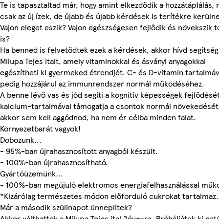
Te is tapasztaltad már, hogy amint elkezdődik a hozzátáplálás,
csak az új ízek, de újabb és újabb kérdések is terítékre kerüln
Vajon eleget eszik? Vajon egészségesen fejlődik és növekszik 
is?
Ha benned is felvetődtek ezek a kérdések, akkor hívd segítség
Milupa Tejes italt, amely vitaminokkal és ásványi anyagokkal
egészítheti ki gyermeked étrendjét. C- és D-vitamin tartalmáv
pedig hozzájárul az immunrendszer normál működéséhez.
A benne lévő vas és jód segíti a kognitív képességek fejlődését
kalcium-tartalmával támogatja a csontok normál növekedését.
akkor sem kell aggódnod, ha nem ér célba minden falat.
Környezetbarát vagyok!
Dobozunk...
- 95%-ban újrahasznosított anyagból készült.
- 100%-ban újrahasznosítható.
Gyártóüzemünk...
- 100%-ban megújuló elektromos energiafelhasználással műkö
*Kizárólag természetes módon előforduló cukrokat tartalmaz.
Már a második szülinapot ünneplitek?
Akkor válthattok a Milupa Tejes ital 2év+-ra. Próbáljátok ki nat