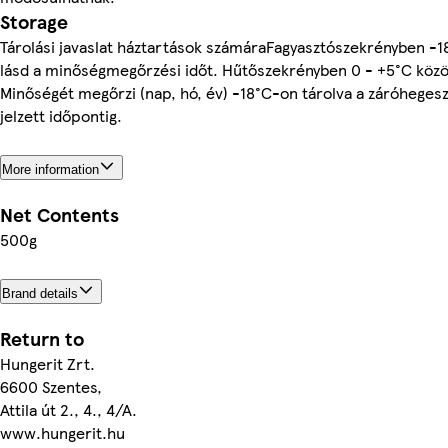
Storage
Tárolási javaslat háztartások számáraFagyasztószekrényben -
lásd a minőségmegőrzési időt. Hűtőszekrényben 0 - +5°C közöt
Minőségét megőrzi (nap, hó, év) -18°C-on tárolva a záróheges
jelzett időpontig.
More information
Net Contents
500g
Brand details
Return to
Hungerit Zrt.
6600 Szentes,
Attila út 2., 4., 4/A.
www.hungerit.hu