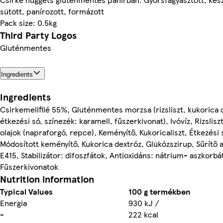
sütött, panírozott, formázott
Pack size: 0.5kg
Third Party Logos
Gluténmentes
Ingredients
Ingredients
Csirkemellfilé 55%, Gluténmentes morzsa (rizsliszt, kukorica 
étkezési só, színezék: karamell, fűszerkivonat), Ivóvíz, Rizslisz
olajok (napraforgó, repce), Keményítő, Kukoricaliszt, Étkezési 
Módosított keményítő, Kukorica dextróz, Glükózszirup, Sűrítő 
E415, Stabilizátor: difoszfátok, Antioxidáns: nátrium- aszkorbá
Fűszerkivonatok
Nutrition information
Typical Values
100 g termékben
Energia
930 kJ /
-
222 kcal