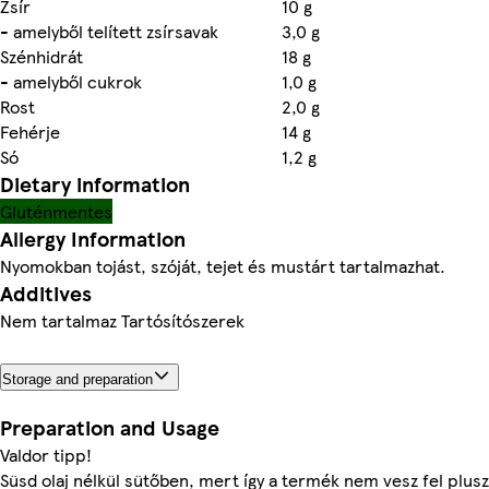
Zsír
10 g
- amelyből telített zsírsavak
3,0 g
Szénhidrát
18 g
- amelyből cukrok
1,0 g
Rost
2,0 g
Fehérje
14 g
Só
1,2 g
Dietary information
Gluténmentes
Allergy Information
Nyomokban tojást, szóját, tejet és mustárt tartalmazhat.
Additives
Nem tartalmaz Tartósítószerek
Storage and preparation
Preparation and Usage
Valdor tipp!
Süsd olaj nélkül sütőben, mert így a termék nem vesz fel plusz 