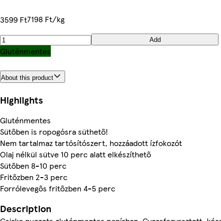
7198 Ft/kg
3599 Ft
Add
Gluténmentes
About this product
Highlights
Gluténmentes
Sütőben is ropogósra süthető!
Nem tartalmaz tartósítószert, hozzáadott ízfokozót
Olaj nélkül sütve 10 perc alatt elkészíthető
Sütőben 8-10 perc
Fritőzben 2-3 perc
Forrólevegős fritőzben 4-5 perc
Description
Csirke nuggets gluténmentes panírban. Gyorsfagyasztott, kés