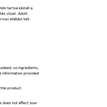
etén tartsa kéznél a
és vízzel. Adott
vosi ellátást kell
ulated, so ingredients,
he information provided
r the product
is does not affect your