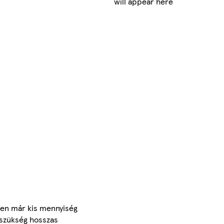
will appear here
tően már kis mennyiség
 szükség hosszas