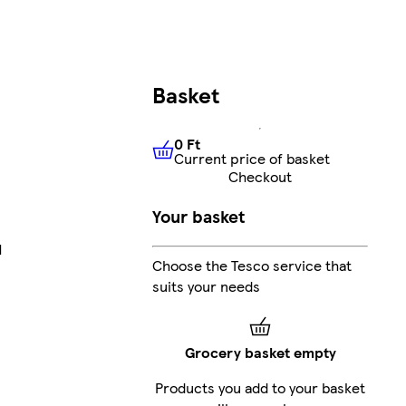
Basket
0 Ft
Current price of basket
0 Ft
Current price of basket
Checkout
Your basket
l
Choose the Tesco service that
suits your needs
Grocery basket empty
Products you add to your basket