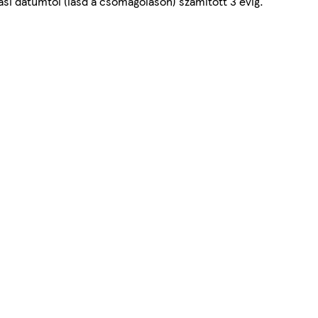
ási dátumtól (lásd a csomagoláson) számított 3 évig.