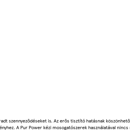
radt szennyeződéseket is. Az erős tisztító hatásnak köszönhe
lményhez. A Pur Power kézi mosogatószerek használatával nincs