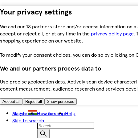
Your privacy settings
We and our 18 partners store and/or access information on a 
accept or reject all, or at any time in the
privacy policy page.
T
shopping experience on our website.
To modify your consent choices, you can do so by clicking on C
We and our partners process data to
Use precise geolocation data. Actively scan device characteris
content measurement, audience research and services dev
Accept all
Reject all
Show purposes
Skip to main content
Magyar
How to shop
Help
Skip to search