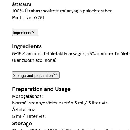
áztatásra.
100% Újrahasznosított műanyag a palacktestben
Pack size: 0.75l
Ingredients
Ingredients
5-15% anionos felületaktív anyagok, <5% amfoter felületa
(Benzisothiazolinone)
Storage and preparation
Preparation and Usage
Mosogatáshoz:
Normál szennyeződés esetén 5 ml / 5 liter víz.
Áztatáshoz:
5 ml / 1 liter víz.
Storage