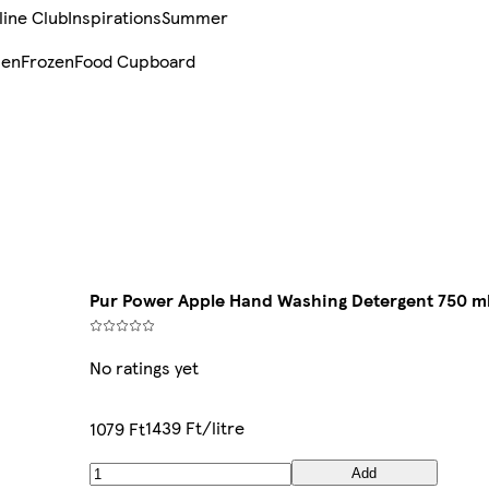
line Club
Inspirations
Summer
sen
Frozen
Food Cupboard
Pur Power Apple Hand Washing Detergent 750 m
No ratings yet
1439 Ft/litre
1079 Ft
Add