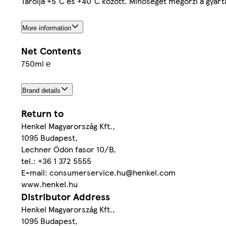
Tárolja +5°C és +40°C között. Minőségét megőrzi a gyárt
More information
Net Contents
750ml ℮
Brand details
Return to
Henkel Magyarország Kft.,
1095 Budapest,
Lechner Ödön fasor 10/B,
tel.: +36 1 372 5555
E-mail: consumerservice.hu@henkel.com
www.henkel.hu
Distributor Address
Henkel Magyarország Kft.,
1095 Budapest,