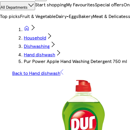
Start shopping
My Favourites
Special offers
On
All Departments
Top picks
Fruit & Vegetable
Dairy-Eggs
Bakery
Meat & Delicates
Household
Dishwashing
Hand dishwash
Pur Power Apple Hand Washing Detergent 750 ml
Back to Hand dishwash