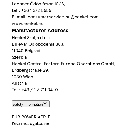
Lechner Ödön fasor 10/B,
tel.: +36 1 372 5555
E-mail: consumerservice.hu@henkel.com
www.henkel.hu
Manufacturer Address
Henkel Srbija d.o.o.,
Bulevar Oslobođenja 383,
11040 Belgrad,
Szerbia
Henkel Central Eastern Europe Operations GmbH,
Erdbergstraße 29,
1030 Wien,
Austria
Tel.: +43 / 1 / 711 04-0
Safety Information
PUR POWER APPLE.
Kézi mosogatószer.