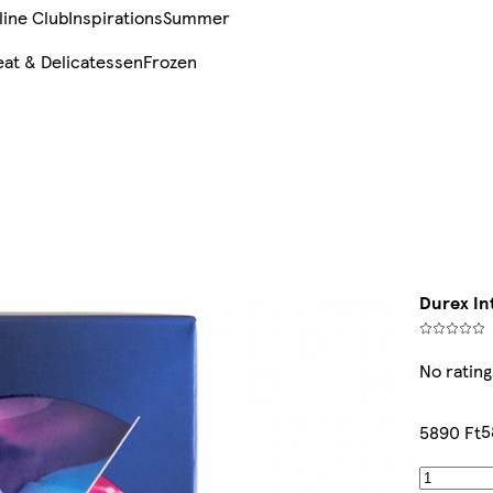
line Club
Inspirations
Summer
at & Delicatessen
Frozen
Durex I
No rating
5
5890 Ft