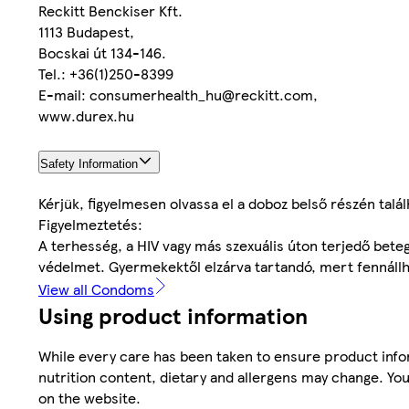
Reckitt Benckiser Kft.
1113 Budapest,
Bocskai út 134-146.
Tel.: +36(1)250-8399
E-mail: consumerhealth_hu@reckitt.com,
www.durex.hu
Safety Information
Kérjük, figyelmesen olvassa el a doboz belső részén talál
Figyelmeztetés:
A terhesség, a HIV vagy más szexuális úton terjedő bet
védelmet. Gyermekektől elzárva tartandó, mert fennállha
View all Condoms
Using product information
While every care has been taken to ensure product infor
nutrition content, dietary and allergens may change. You
on the website.