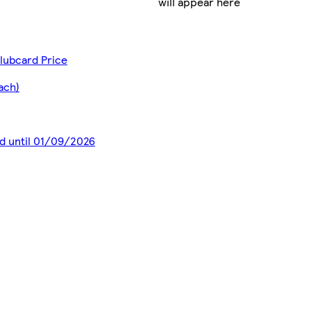
will appear here
Clubcard Price
ach)
id until 01/09/2026