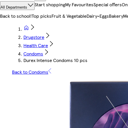
Start shopping
My Favourites
Special offers
On
All Departments
Back to school!
Top picks
Fruit & Vegetable
Dairy-Eggs
Bakery
Me
Drugstore
Health Care
Condoms
Durex Intense Condoms 10 pcs
Back to Condoms