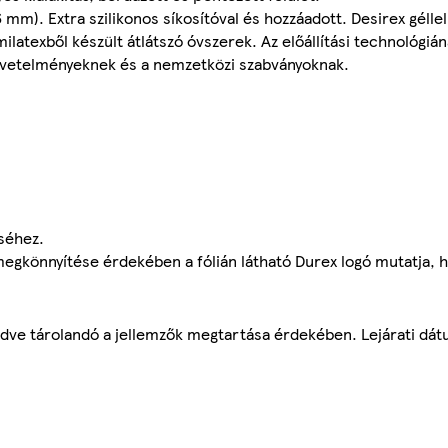
m). Extra szilikonos síkosítóval és hozzáadott. Desirex géllel 
latexből készült átlátszó óvszerek. Az előállítási technológi
követelményeknek és a nemzetközi szabványoknak.
séhez.
 megkönnyítése érdekében a fólián látható Durex logó mutatja, 
édve tárolandó a jellemzők megtartása érdekében. Lejárati dát