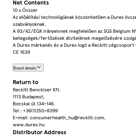
Net Contents
10 x Óvszer
Az előállítási technológiának köszönhetően a Durex óvs
szabványoknak.
A 93/42/EGK irányelvnek megfelelően az SGS Belgium NV á
betegségek/fertőzések átvitelének megelőzésére szolg
A Durex márkanév és a Durex logó a Reckitt cégcsoport 
CE 1639
Brand details
Return to
Reckitt Benckiser Kft.
1113 Budapest,
Bocskai út 134-146.
Tel.: +36(1)250-8399
E-mail: consumerhealth_hu@reckitt.com,
www.durex.hu
Distributor Address