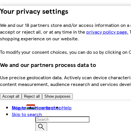
Your privacy settings
We and our 18 partners store and/or access information on a 
accept or reject all, or at any time in the
privacy policy page.
T
shopping experience on our website.
To modify your consent choices, you can do so by clicking on C
We and our partners process data to
Use precise geolocation data. Actively scan device characteris
content measurement, audience research and services dev
Accept all
Reject all
Show purposes
Skip to main content
Magyar
How to shop
Help
Skip to search