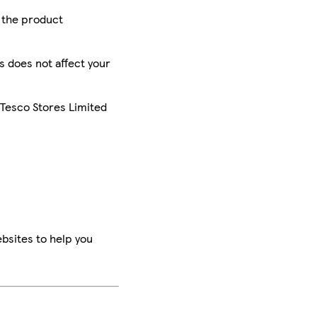
r the product
is does not affect your
 Tesco Stores Limited
bsites to help you