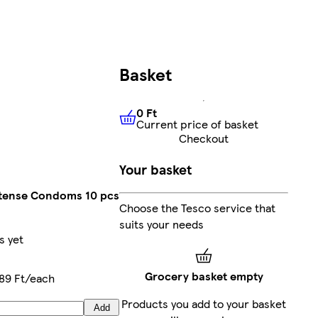
Basket
0 Ft
Current price of basket
0 Ft
Current price of basket
Checkout
Your basket
ntense Condoms 10 pcs
Choose the Tesco service that
suits your needs
s yet
Grocery basket empty
89 Ft/each
Products you add to your basket
Add