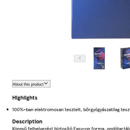
About this product
Highlights
100%-ban elektromosan tesztelt, bőrgyógyászatilag tesz
Description
Könnyű felhelyezést biztosító Easy-on forma, ondótartályo