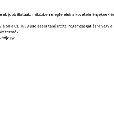
zerek jobb illatúak, miközben megfelelek a követelményeknek é
ltal a CE 1639 jelöléssel tanúsított, fogamzásgátlásra vagy a 
áló termék.
védjegyei.