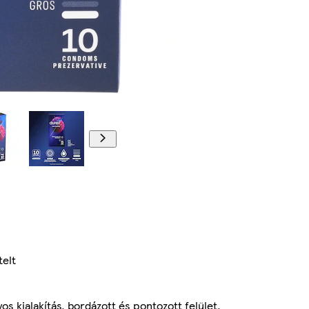
telt
s kialakítás, bordázott és pontozott felület.