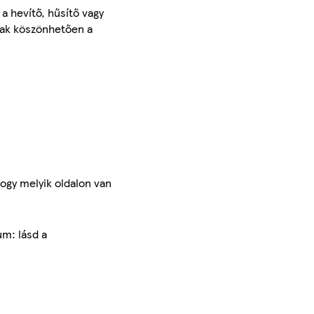
a hevítő, hűsítő vagy
ának köszönhetően a
hogy melyik oldalon van
um: lásd a