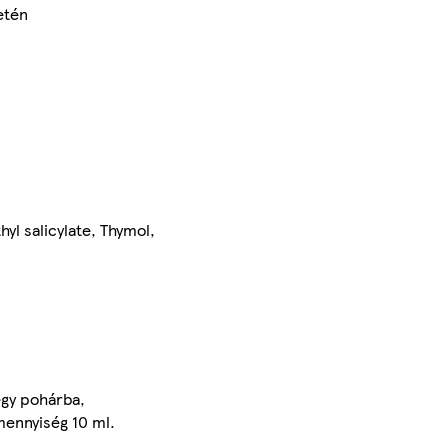
letén
yl salicylate, Thymol,
egy pohárba,
mennyiség 10 ml.