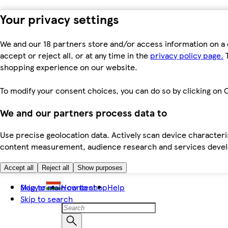
Your privacy settings
We and our 18 partners store and/or access information on a 
accept or reject all, or at any time in the
privacy policy page.
T
shopping experience on our website.
To modify your consent choices, you can do so by clicking on C
We and our partners process data to
Use precise geolocation data. Actively scan device characteris
content measurement, audience research and services dev
Accept all
Reject all
Show purposes
Skip to main content
Magyar
How to shop
Help
Skip to search