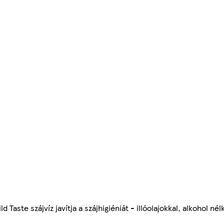
Taste szájvíz javítja a szájhigiéniát - illóolajokkal, alkohol nélk