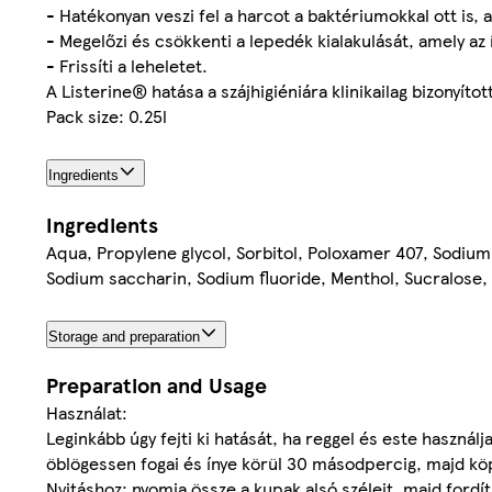
- Hatékonyan veszi fel a harcot a baktériumokkal ott is, a
- Megelőzi és csökkenti a lepedék kialakulását, amely az 
- Frissíti a leheletet.
A Listerine® hatása a szájhigiéniára klinikailag bizonyít
Pack size: 0.25l
Ingredients
Ingredients
Aqua, Propylene glycol, Sorbitol, Poloxamer 407, Sodium 
Sodium saccharin, Sodium fluoride, Menthol, Sucralose,
Storage and preparation
Preparation and Usage
Használat:
Leginkább úgy fejti ki hatását, ha reggel és este használ
öblögessen fogai és ínye körül 30 másodpercig, majd köp
Nyitáshoz: nyomja össze a kupak alsó széleit, majd fordít