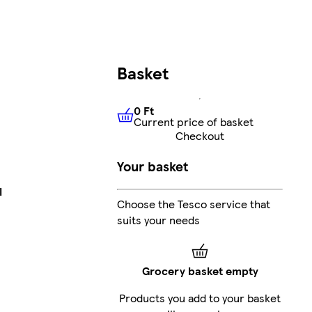
Basket
0 Ft
Current price of basket
0 Ft
Current price of basket
Checkout
Your basket
l
Choose the Tesco service that
suits your needs
Grocery basket empty
Products you add to your basket