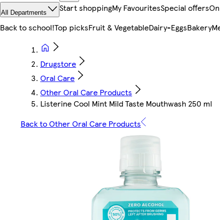
Start shopping
My Favourites
Special offers
On
All Departments
Back to school!
Top picks
Fruit & Vegetable
Dairy-Eggs
Bakery
Me
Drugstore
Oral Care
Other Oral Care Products
Listerine Cool Mint Mild Taste Mouthwash 250 ml
Back to Other Oral Care Products