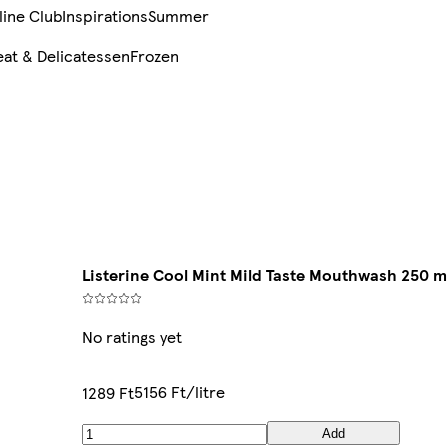
line Club
Inspirations
Summer
at & Delicatessen
Frozen
Listerine Cool Mint Mild Taste Mouthwash 250 m
No ratings yet
5156 Ft/litre
1289 Ft
Add