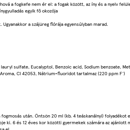
hová a fogkefe nem ér el: a fogak között, az íny és a nyelv felü
ínygyulladás egyik fő okozója
ott. Ugyanakkor a szájüreg flórája egyensúlyban marad.
lauryl sulfate, Eucalyptol, Benzoic acid, Sodium benzoate, Meth
 Aroma, CI 42053, Nátrium-fluoridot tartalmaz (220 ppm F⁻)
ja fogmosás után. Öntsön 20 ml (kb. 4 teáskanálnyi) folyadékot 
je ki. 6 és 12 éves kor közötti gyermekek számára az ajánlott 
sa el.