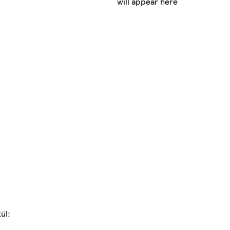
will appear here
ül: