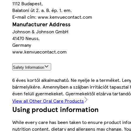
1112 Budapest,
Balatoni út 2. a. B. ép. 1. em.
E-mail cím: www.kenvuecontact.com
Manufacturer Address
Johnson & Johnson GmbH
41470 Neuss,
Germany
www.kenvuecontact.com
Safety Information
6 éves kortól alkalmazható. Ne nyelje le a terméket. Len
bármelyikére. Amennyiben a szájban irritációt tapasztal 
éven felüli gyermekeket. Gyermekektől elzárva tartandó
View all Other Oral Care Products
Using product information
While every care has been taken to ensure product infor
nutrition content, dietary and allergens may change. You