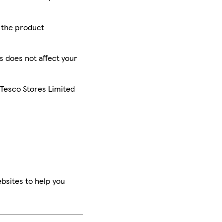
r the product
is does not affect your
 Tesco Stores Limited
bsites to help you