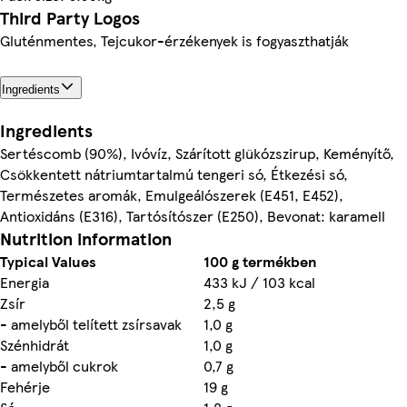
Third Party Logos
Gluténmentes, Tejcukor-érzékenyek is fogyaszthatják
Ingredients
Ingredients
Sertéscomb (90%), Ivóvíz, Szárított glükózszirup, Keményítő,
Csökkentett nátriumtartalmú tengeri só, Étkezési só,
Természetes aromák, Emulgeálószerek (E451, E452),
Antioxidáns (E316), Tartósítószer (E250), Bevonat: karamell
Nutrition information
Typical Values
100 g termékben
Energia
433 kJ / 103 kcal
Zsír
2,5 g
- amelyből telített zsírsavak
1,0 g
Szénhidrát
1,0 g
- amelyből cukrok
0,7 g
Fehérje
19 g