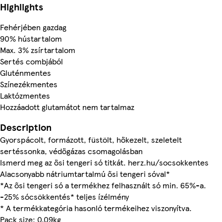
Highlights
Fehérjében gazdag
90% hústartalom
Max. 3% zsírtartalom
Sertés combjából
Gluténmentes
Színezékmentes
Laktózmentes
Hozzáadott glutamátot nem tartalmaz
Description
Gyorspácolt, formázott, füstölt, hőkezelt, szeletelt
sertéssonka, védőgázas csomagolásban
Ismerd meg az ősi tengeri só titkát. herz.hu/socsokkentes
Alacsonyabb nátriumtartalmú ősi tengeri sóval*
*Az ősi tengeri só a termékhez felhasznált só min. 65%-a.
-25% sócsökkentés* teljes ízélmény
* A termékkategória hasonló termékeihez viszonyítva.
Pack size: 0.09kg