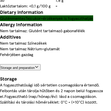
Só
1,8 g
Laktóztartalom: <0,1 g/100 g
-
Dietary information
Gluténmentes
Tejcukor-érzékenyek is fogyaszthatják
Allergy Information
Nem tartalmaz: Glutént tartalmazó gabonafélék
Additives
Nem tartalmaz Színezékek
Nem tartalmaz Nátrium-glutamát
Fehérjében gazdag
Storage and preparation
Storage
A fogyaszthatósági idő sértetlen csomagolásra értendő.
Felbontás után tárolja hűtőben és 2 napon belül fogyassza
el.Fogyasztható (nap/hónap/év): lásd a csomagoláson.
Szállítási és tárolási hőmérséklet: 0°C - (+10°C) között.