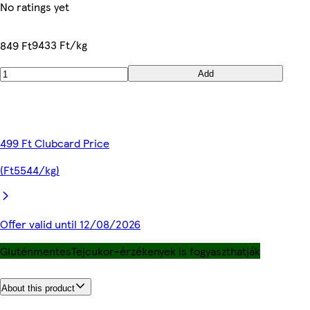
No ratings yet
9433 Ft/kg
849 Ft
Add
499 Ft Clubcard Price
(Ft5544/kg)
Offer valid until 12/08/2026
Gluténmentes
Tejcukor-érzékenyek is fogyaszthatják
About this product