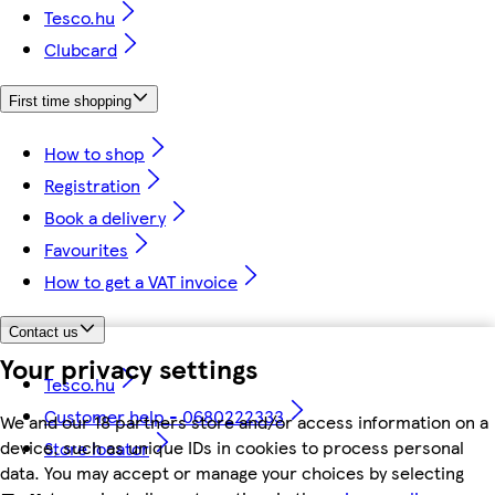
Tesco.hu
Clubcard
First time shopping
How to shop
Registration
Book a delivery
Favourites
How to get a VAT invoice
Contact us
Your privacy settings
Tesco.hu
Customer help - 0680222333
We and our 18 partners store and/or access information on a
device, such as unique IDs in cookies to process personal
Store locator
data. You may accept or manage your choices by selecting