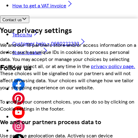
How to get a VAT invoice
Contact us
Your privacy settings
Tesco.hu
Customer help - 0680222333
We and our 18 partners store and/or access information on a
device, such as unique IDs in cookies to process personal
Store locator
data. You may accept or manage your choices by selecting
Follow us
accept or reject all, or at any time in the
privacy policy page.
These choices will be signalled to our partners and will not
affect browsing data. Your choices will change how we tailor
your shopping experience on our website.
To modify your consent choices, you can do so by clicking on
Cookie settings in the footer.
We and our partners process data to
Use precise geolocation data. Actively scan device