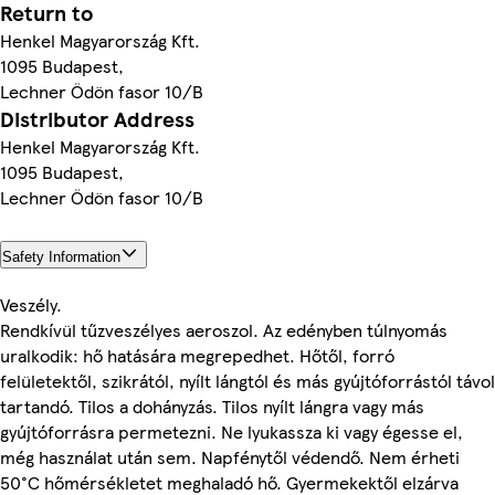
Return to
Henkel Magyarország Kft.
1095 Budapest,
Lechner Ödön fasor 10/B
Distributor Address
Henkel Magyarország Kft.
1095 Budapest,
Lechner Ödön fasor 10/B
Safety Information
Veszély.
Rendkívül tűzveszélyes aeroszol. Az edényben túlnyomás
uralkodik: hő hatására megrepedhet. Hőtől, forró
felületektől, szikrától, nyílt lángtól és más gyújtóforrástól távol
tartandó. Tilos a dohányzás. Tilos nyílt lángra vagy más
gyújtóforrásra permetezni. Ne lyukassza ki vagy égesse el,
még használat után sem. Napfénytől védendő. Nem érheti
50°C hőmérsékletet meghaladó hő. Gyermekektől elzárva