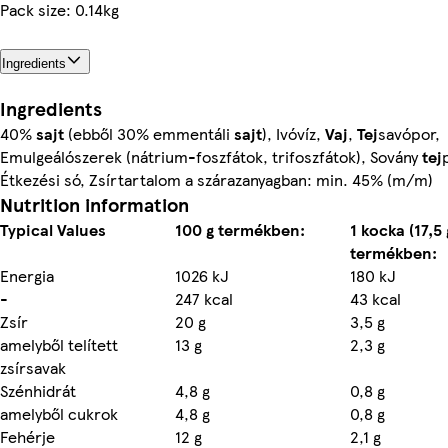
Pack size: 0.14kg
Ingredients
Ingredients
40%
sajt
(ebből 30% emmentáli
sajt
), Ivóvíz,
Vaj
,
Tej
savópor,
Emulgeálószerek (nátrium-foszfátok, trifoszfátok), Sovány
tej
Étkezési só, Zsírtartalom a szárazanyagban: min. 45% (m/m)
Nutrition information
Typical Values
100 g termékben:
1 kocka (17,5 
termékben:
Energia
1026 kJ
180 kJ
-
247 kcal
43 kcal
Zsír
20 g
3,5 g
amelyből telített
13 g
2,3 g
zsírsavak
Szénhidrát
4,8 g
0,8 g
amelyből cukrok
4,8 g
0,8 g
Fehérje
12 g
2,1 g