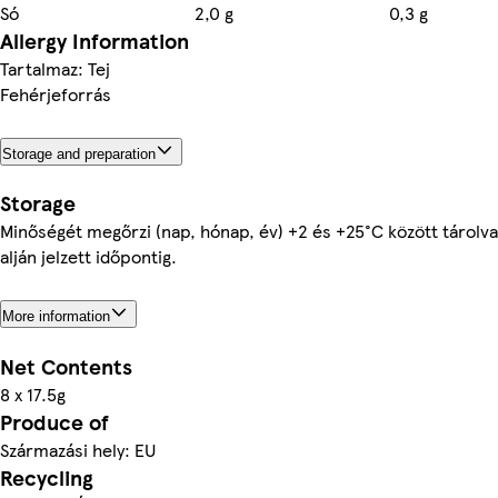
Só
2,0 g
0,3 g
Allergy Information
Tartalmaz: Tej
Fehérjeforrás
Storage and preparation
Storage
Minőségét megőrzi (nap, hónap, év) +2 és +25°C között tárolv
alján jelzett időpontig.
More information
Net Contents
8 x 17.5g
Produce of
Származási hely: EU
Recycling