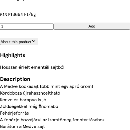
3664 Ft/kg
513 Ft
Add
About this product
Highlights
Hosszan érlelt ementáli sajtból
Description
A Medve kockasajt több mint egy apró öröm!
Kördoboza újrahasznosítható
Kenve és harapva is jó
Zöldségekkel még finomabb
Fehérjeforrás
A fehérje hozzájárul az izomtömeg fenntartásához.
Barátom a Medve sajt