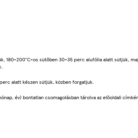
ük, 180-200°C-os sütőben 30-35 perc alufólia alatt sütjük, majd
k.
perc alatt készen sütjük, közben forgatjuk.
ónap, év) bontatlan csomagolásban tárolva az előoldali címkén 