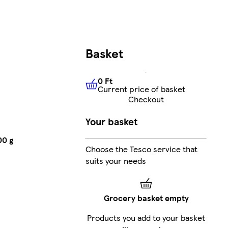
Basket
0 Ft
Current price of basket
0 Ft
Current price of basket
Checkout
Your basket
00 g
Choose the Tesco service that
suits your needs
Grocery basket empty
Products you add to your basket