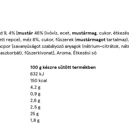
d 9, 4% [
mustár
46% (ivóvíz, ecet,
mustármag
, cukor, étkezés
tt repce), méz 8%, cukor, fűszerek (
mustármagot
tartalmaz),
Pácpor [savanyúságot szabályozó anyagok (nátrium-citrátok, ná
m-aszkorbát), fűszerkivonat], Aroma, Étkezési só
100 g készre sütött termékben
632 kJ
150 kcal
4,2 g
0,9 g
2,6 g
2,5 g
25 g
1,8 g