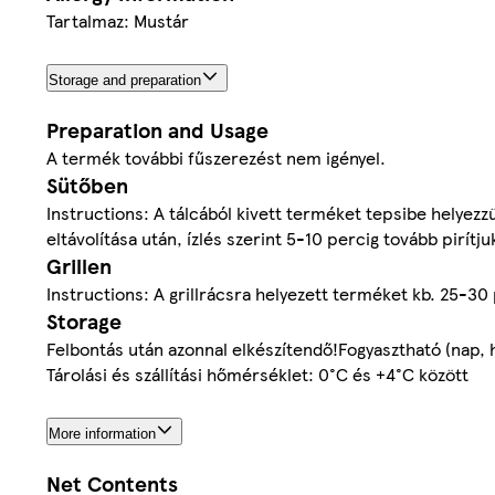
Tartalmaz: Mustár
Storage and preparation
Preparation and Usage
A termék további fűszerezést nem igényel.
Sütőben
Instructions: A tálcából kivett terméket tepsibe helyezz
eltávolítása után, ízlés szerint 5-10 percig tovább pirítju
Grillen
Instructions: A grillrácsra helyezett terméket kb. 25-30 
Storage
Felbontás után azonnal elkészítendő!Fogyasztható (nap, h
Tárolási és szállítási hőmérséklet: 0°C és +4°C között
More information
Net Contents