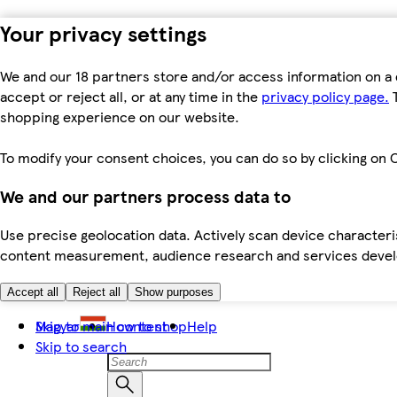
Your privacy settings
We and our 18 partners store and/or access information on a 
accept or reject all, or at any time in the
privacy policy page.
T
shopping experience on our website.
To modify your consent choices, you can do so by clicking on C
We and our partners process data to
Use precise geolocation data. Actively scan device characteris
content measurement, audience research and services dev
Accept all
Reject all
Show purposes
Skip to main content
Magyar
How to shop
Help
Skip to search