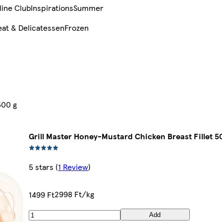
line Club
Inspirations
Summer
at & Delicatessen
Frozen
500 g
Grill Master Honey-Mustard Chicken Breast Fillet 5
5 stars
(
1 Review
)
2998 Ft/kg
1499 Ft
Add