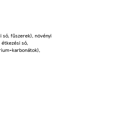
i só, fűszerek), növényi
 étkezési só,
trium-karbonátok),