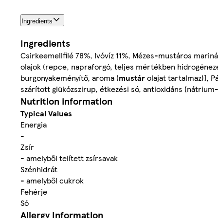
Ingredients
Ingredients
Csirkeemellfilé 78%, Ivóvíz 11%, Mézes-mustáros mariná
olajok (repce, napraforgó, teljes mértékben hidrogéneze
burgonyakeményítő, aroma (
mustár
olajat tartalmaz)], 
szárított glükózszirup, étkezési só, antioxidáns (nátriu
Nutrition information
Typical Values
Energia
-
Zsír
- amelyből telített zsírsavak
Szénhidrát
- amelyből cukrok
Fehérje
Só
Allergy Information