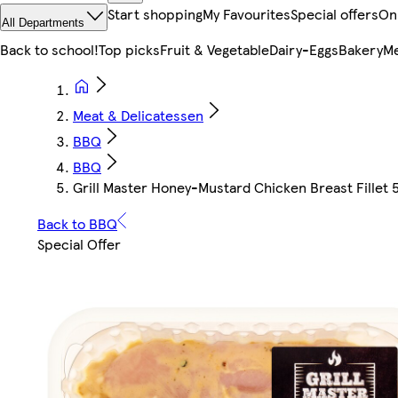
Start shopping
My Favourites
Special offers
On
All Departments
Back to school!
Top picks
Fruit & Vegetable
Dairy-Eggs
Bakery
Me
Meat & Delicatessen
BBQ
BBQ
Grill Master Honey-Mustard Chicken Breast Fillet 
Back to BBQ
Special Offer