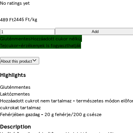
No ratings yet
2445 Ft/kg
489 Ft
Add
Gluténmentes
Hozzáadott cukor nélkül
Tejcukor-érzékenyek is fogyaszthatják
About this product
Highlights
Gluténmentes
Laktózmentes
Hozzáadott cukrot nem tartalmaz - természetes módon előfo
cukrokat tartalmaz
Fehérjében gazdag - 20 g fehérje/200 g csésze
Description