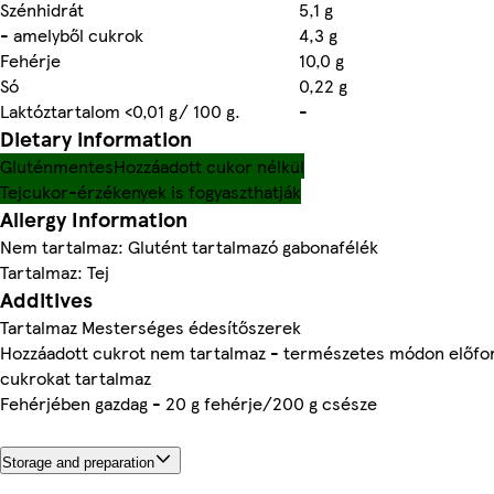
Szénhidrát
5,1 g
- amelyből cukrok
4,3 g
Fehérje
10,0 g
Só
0,22 g
Laktóztartalom <0,01 g/ 100 g.
-
Dietary information
Gluténmentes
Hozzáadott cukor nélkül
Tejcukor-érzékenyek is fogyaszthatják
Allergy Information
Nem tartalmaz: Glutént tartalmazó gabonafélék
Tartalmaz: Tej
Additives
Tartalmaz Mesterséges édesítőszerek
Hozzáadott cukrot nem tartalmaz - természetes módon előfo
cukrokat tartalmaz
Fehérjében gazdag - 20 g fehérje/200 g csésze
Storage and preparation