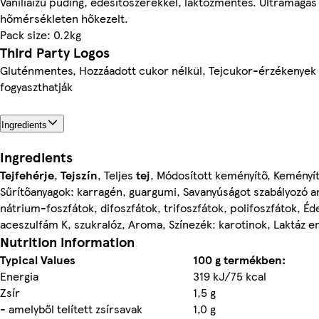
Vaníliaízű puding, édesítőszerekkel, laktózmentes. Ultramagas
hőmérsékleten hőkezelt.
Pack size: 0.2kg
Third Party Logos
Gluténmentes, Hozzáadott cukor nélkül, Tejcukor-érzékenyek 
fogyaszthatják
Ingredients
Ingredients
Tejfehérje
,
Tejszín
, Teljes
tej
, Módosított keményítő, Keményít
Sűrítőanyagok: karragén, guargumi, Savanyúságot szabályozó a
nátrium-foszfátok, difoszfátok, trifoszfátok, polifoszfátok, Éd
aceszulfám K, szukralóz, Aroma, Színezék: karotinok, Laktáz e
Nutrition information
Typical Values
100 g termékben:
Energia
319 kJ/75 kcal
Zsír
1,5 g
- amelyből telített zsírsavak
1,0 g