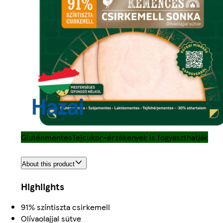
Gluténmentes
Tejcukor-érzékenyek is fogyaszthatják
About this product
Highlights
91% színtiszta csirkemell
Olívaolajjal sütve