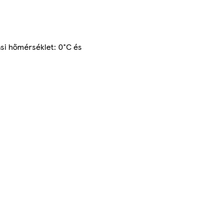
ási hőmérséklet: 0°C és