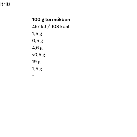
trit)
100 g termékben
457 kJ / 108 kcal
1,5 g
0,5 g
4,6 g
<0,5 g
19 g
1,5 g
-