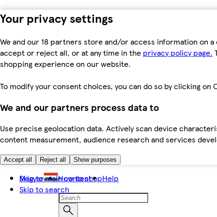
Your privacy settings
We and our 18 partners store and/or access information on a 
accept or reject all, or at any time in the
privacy policy page.
T
shopping experience on our website.
To modify your consent choices, you can do so by clicking on C
We and our partners process data to
Use precise geolocation data. Actively scan device characteris
content measurement, audience research and services dev
Accept all
Reject all
Show purposes
Skip to main content
Magyar
How to shop
Help
Skip to search