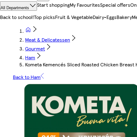
Start shopping
My Favourites
Special offers
On
All Departments
Back to school!
Top picks
Fruit & Vegetable
Dairy-Eggs
Bakery
Me
Meat & Delicatessen
Gourmet
Ham
Kometa Kemencés Sliced Roasted Chicken Breast 
Back to Ham