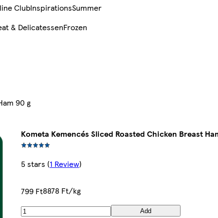
line Club
Inspirations
Summer
at & Delicatessen
Frozen
Ham 90 g
Kometa Kemencés Sliced Roasted Chicken Breast Ha
5 stars
(
1 Review
)
8878 Ft/kg
799 Ft
Add