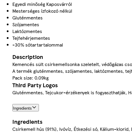
Egyedi minőség Kaposvárról
Mesterséges ízfokozó nélkül
Gluténmentes
Szójamentes
Laktózmentes
Tejfehérjementes
-30% sótartartalommal
Description
Kemencés sült csirkemellsonka szeletelt, védőgázas cs
A termék gluténmentes, szójamentes, laktózmentes, tejf
Pack size: 0.09kg
Third Party Logos
Gluténmentes, Tejcukor-érzékenyek is fogyaszthatják, H
Ingredients
Ingredients
Csirkemell hús (91%), Ivóvíz, Étkezési só, Kálium-klori