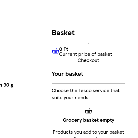
Basket
0 Ft
Current price of basket
0 Ft
Current price of basket
Checkout
Your basket
m 90 g
Choose the Tesco service that
suits your needs
Grocery basket empty
Products you add to your basket