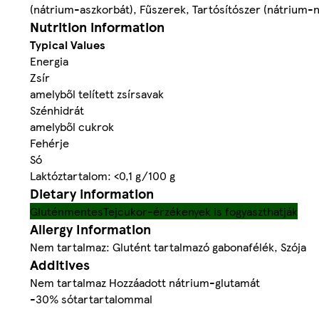
(nátrium-aszkorbát), Fűszerek, Tartósítószer (nátrium-ni
Nutrition information
Typical Values
Energia
Zsír
amelyből telített zsírsavak
Szénhidrát
amelyből cukrok
Fehérje
Só
Laktóztartalom: <0,1 g/100 g
Dietary information
Gluténmentes
Tejcukor-érzékenyek is fogyaszthatják
Allergy Information
Nem tartalmaz: Glutént tartalmazó gabonafélék, Szója
Additives
Nem tartalmaz Hozzáadott nátrium-glutamát
-30% sótartartalommal