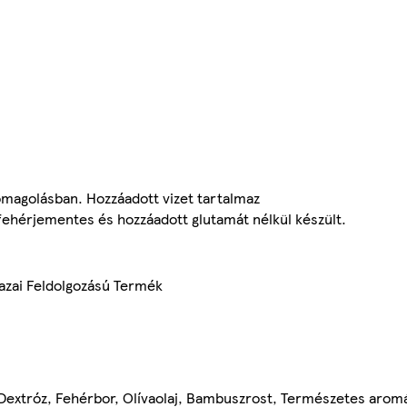
omagolásban. Hozzáadott vizet tartalmaz
ehérjementes és hozzáadott glutamát nélkül készült.
azai Feldolgozású Termék
d, Dextróz, Fehérbor, Olívaolaj, Bambuszrost, Természetes arom