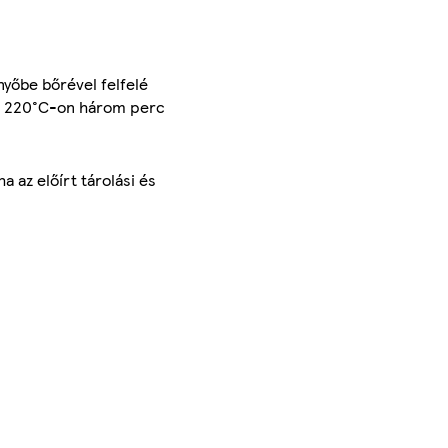
nyőbe bőrével felfelé
ele 220°C-on három perc
 az előírt tárolási és