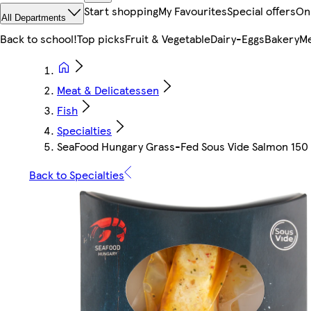
Start shopping
My Favourites
Special offers
On
All Departments
Back to school!
Top picks
Fruit & Vegetable
Dairy-Eggs
Bakery
Me
Meat & Delicatessen
Fish
Specialties
SeaFood Hungary Grass-Fed Sous Vide Salmon 150
Back to Specialties