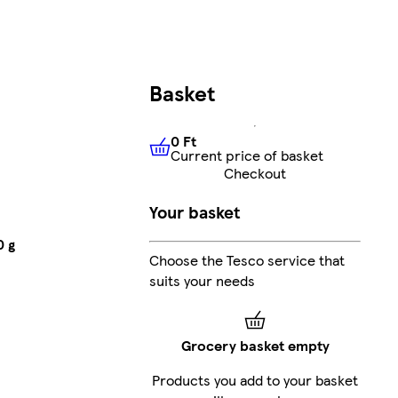
Basket
0 Ft
Current price of basket
0 Ft
Current price of basket
Checkout
Your basket
0 g
Choose the Tesco service that
suits your needs
Grocery basket empty
Products you add to your basket