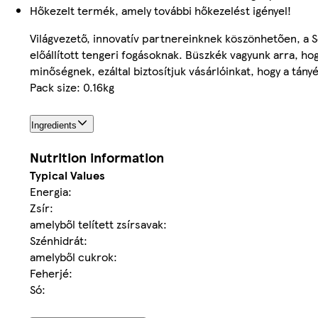
Hőkezelt termék, amely további hőkezelést igényel!
Világvezető, innovatív partnereinknek köszönhetően, a S
előállított tengeri fogásoknak. Büszkék vagyunk arra, hogy
minőségnek, ezáltal biztosítjuk vásárlóinkat, hogy a tán
Pack size: 0.16kg
Ingredients
Nutrition information
Typical Values
Energia:
Zsír:
amelyből telített zsírsavak:
Szénhidrát:
amelyből cukrok:
Feherjé:
Só: