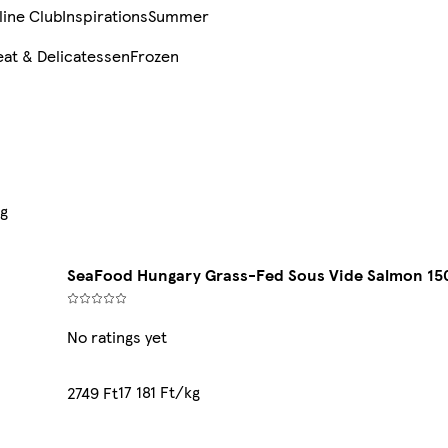
line Club
Inspirations
Summer
at & Delicatessen
Frozen
 g
SeaFood Hungary Grass-Fed Sous Vide Salmon 15
No ratings yet
17 181 Ft/kg
2749 Ft