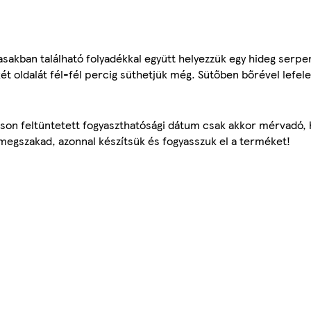
asakban található folyadékkal együtt helyezzük egy hideg serpe
dkét oldalát fél-fél percig süthetjük még. Sütőben bőrével lef
áson feltüntetett fogyaszthatósági dátum csak akkor mérvadó, ha
 megszakad, azonnal készítsük és fogyasszuk el a terméket!