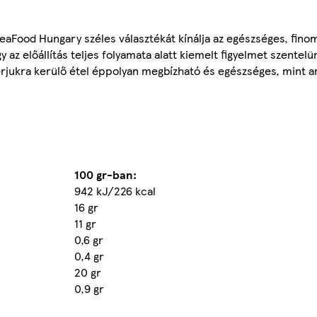
eaFood Hungary széles választékát kínálja az egészséges, fino
 az előállítás teljes folyamata alatt kiemelt figyelmet szentelü
yérjukra kerülő étel éppolyan megbízható és egészséges, mint am
100 gr-ban:
942 kJ/226 kcal
16 gr
11 gr
0,6 gr
0,4 gr
20 gr
0,9 gr