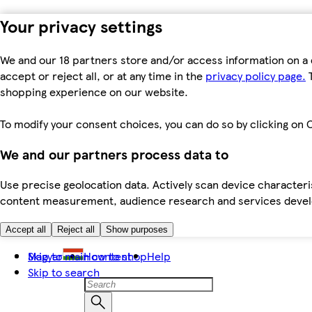
Your privacy settings
We and our 18 partners store and/or access information on a 
accept or reject all, or at any time in the
privacy policy page.
T
shopping experience on our website.
To modify your consent choices, you can do so by clicking on C
We and our partners process data to
Use precise geolocation data. Actively scan device characteris
content measurement, audience research and services dev
Accept all
Reject all
Show purposes
Skip to main content
Magyar
How to shop
Help
Skip to search