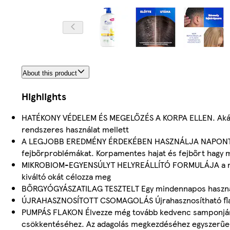
About this product
Highlights
HATÉKONY VÉDELEM ÉS MEGELŐZÉS A KORPA ELLEN. Akár 10
rendszeres használat mellett
A LEGJOBB EREDMÉNY ÉRDEKÉBEN HASZNÁLJA NAPONTA Min
fejbőrproblémákat. Korpamentes hajat és fejbőrt hagy 
MIKROBIOM-EGYENSÚLYT HELYREÁLLÍTÓ FORMULÁJA a megf
kiváltó okát célozza meg
BŐRGYÓGYÁSZATILAG TESZTELT Egy mindennapos használat
ÚJRAHASZNOSÍTOTT CSOMAGOLÁS Újrahasznosítható flakon
PUMPÁS FLAKON Élvezze még tovább kedvenc samponjának
csökkentéséhez. Az adagolás megkezdéséhez egyszerűen