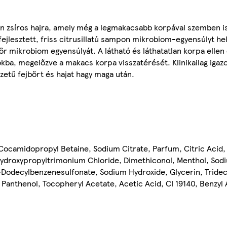
 zsíros hajra, amely még a legmakacsabb korpával szemben is
ejlesztett, friss citrusillatú sampon mikrobiom-egyensúlyt hely
őr mikrobiom egyensúlyát. A látható és láthatatlan korpa ellen
kba, megelőzve a makacs korpa visszatérését. Klinikailag igazo
rzetű fejbőrt és hajat hagy maga után.
 Cocamidopropyl Betaine, Sodium Citrate, Parfum, Citric Acid
Hydroxypropyltrimonium Chloride, Dimethiconol, Menthol, Sod
-Dodecylbenzenesulfonate, Sodium Hydroxide, Glycerin, Tridec
, Panthenol, Tocopheryl Acetate, Acetic Acid, CI 19140, Benzyl 