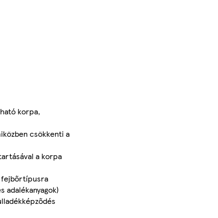
ható korpa,
közben csökkenti a
rtásával a korpa
fejbőrtípusra
s adalékanyagok)
ulladékképződés