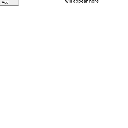
will appear here
Add