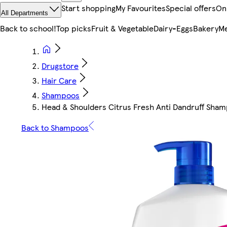
Start shopping
My Favourites
Special offers
On
All Departments
Back to school!
Top picks
Fruit & Vegetable
Dairy-Eggs
Bakery
Me
Drugstore
Hair Care
Shampoos
Head & Shoulders Citrus Fresh Anti Dandruff Sham
Back to Shampoos