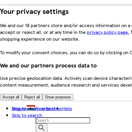
Your privacy settings
We and our 18 partners store and/or access information on a 
accept or reject all, or at any time in the
privacy policy page.
T
shopping experience on our website.
To modify your consent choices, you can do so by clicking on C
We and our partners process data to
Use precise geolocation data. Actively scan device characteris
content measurement, audience research and services dev
Accept all
Reject all
Show purposes
Skip to main content
Magyar
How to shop
Help
Skip to search