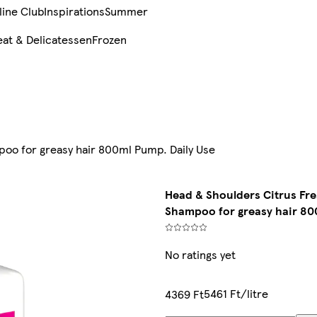
line Club
Inspirations
Summer
at & Delicatessen
Frozen
poo for greasy hair 800ml Pump. Daily Use
Head & Shoulders Citrus Fre
Shampoo for greasy hair 80
No ratings yet
5461 Ft/litre
4369 Ft