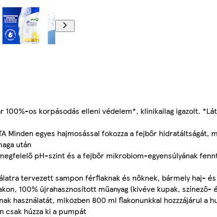
0%-os korpásodás elleni védelem*, klinikailag igazolt. *Lát
den egyes hajmosással fokozza a fejbőr hidratáltságát, mi
maga után
elelő pH-szint és a fejbőr mikrobiom-egyensúlyának fennta
ra tervezett sampon férfiaknak és nőknek, bármely haj- és 
, 100% újrahasznosított műanyag (kivéve kupak, színező- é
 használatát, miközben 800 ml flakonunkkal hozzzájárul a h
 csak húzza ki a pumpát