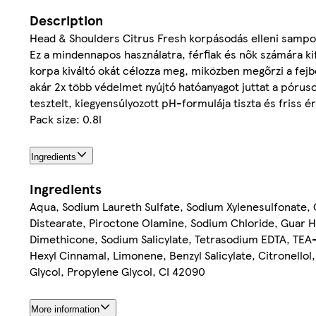
Description
Head & Shoulders Citrus Fresh korpásodás elleni sampon
Ez a mindennapos használatra, férfiak és nők számára kif
korpa kiváltó okát célozza meg, miközben megőrzi a fejb
akár 2x több védelmet nyújtó hatóanyagot juttat a póruso
tesztelt, kiegyensúlyozott pH-formulája tiszta és friss é
Pack size: 0.8l
Ingredients
Ingredients
Aqua, Sodium Laureth Sulfate, Sodium Xylenesulfonate,
Distearate, Piroctone Olamine, Sodium Chloride, Guar 
Dimethicone, Sodium Salicylate, Tetrasodium EDTA, TEA
Hexyl Cinnamal, Limonene, Benzyl Salicylate, Citronellol
Glycol, Propylene Glycol, CI 42090
More information