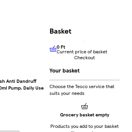
Basket
0 Ft
Current price of basket
0 Ft
Current price of basket
Checkout
Your basket
sh Anti Dandruff
Choose the Tesco service that
0ml Pump. Daily Use
suits your needs
Grocery basket empty
Products you add to your basket