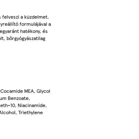
 felveszi a küzdelmet.
reállító formulájával a
 egyaránt hatékony, és
lt, bőrgyógyászatilag
, Cocamide MEA, Glycol
ium Benzoate,
eth-10, Niacinamide,
Alcohol, Triethylene