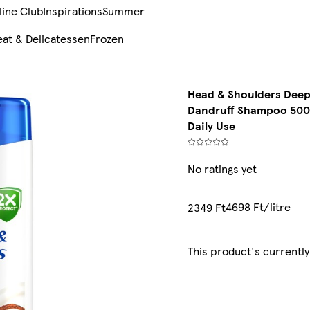
line Club
Inspirations
Summer
at & Delicatessen
Frozen
Head & Shoulders Deep
Dandruff Shampoo 500m
Daily Use
No ratings yet
4698 Ft/litre
2349 Ft
This product's currently