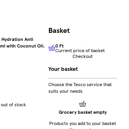
Basket
 Hydration Anti
0 Ft
l with Coconut Oil.
Current price of basket
0 Ft
Current price of basket
Checkout
Your basket
Choose the Tesco service that
suits your needs
 out of stock
Grocery basket empty
Products you add to your basket