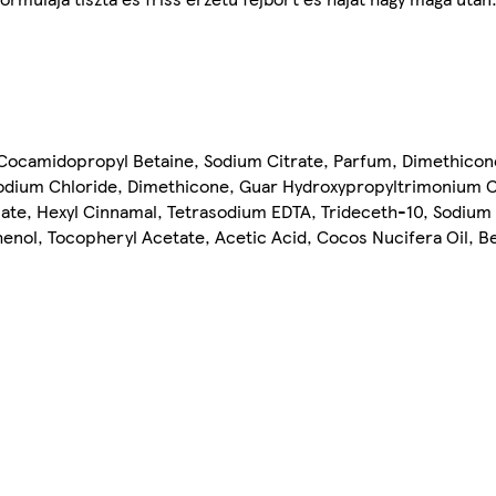
Cocamidopropyl Betaine, Sodium Citrate, Parfum, Dimethiconol
Sodium Chloride, Dimethicone, Guar Hydroxypropyltrimonium C
ate, Hexyl Cinnamal, Tetrasodium EDTA, Trideceth-10, Sodium 
henol, Tocopheryl Acetate, Acetic Acid, Cocos Nucifera Oil, Be