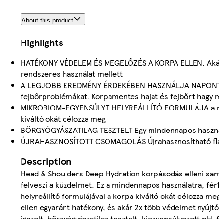
About this product
Highlights
HATÉKONY VÉDELEM ÉS MEGELŐZÉS A KORPA ELLEN. Akár 10
rendszeres használat mellett
A LEGJOBB EREDMÉNY ÉRDEKÉBEN HASZNÁLJA NAPONTA Min
fejbőrproblémákat. Korpamentes hajat és fejbőrt hagy 
MIKROBIOM-EGYENSÚLYT HELYREÁLLÍTÓ FORMULÁJA a megf
kiváltó okát célozza meg
BŐRGYÓGYÁSZATILAG TESZTELT Egy mindennapos használat
ÚJRAHASZNOSÍTOTT CSOMAGOLÁS Újrahasznosítható flakon
Description
Head & Shoulders Deep Hydration korpásodás elleni sam
felveszi a küzdelmet. Ez a mindennapos használatra, fér
helyreállító formulájával a korpa kiváltó okát célozza m
ellen egyaránt hatékony, és akár 2x több védelmet nyújtó
igazolt, bőrgyógyászatilag tesztelt, kiegyensúlyozott pH-