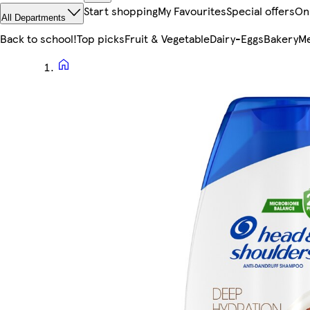
Start shopping
My Favourites
Special offers
On
All Departments
Back to school!
Top picks
Fruit & Vegetable
Dairy-Eggs
Bakery
Me