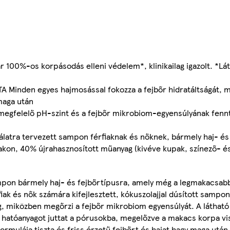
0%-os korpásodás elleni védelem*, klinikailag igazolt. *Lát
den egyes hajmosással fokozza a fejbőr hidratáltságát, mi
maga után
elelő pH-szint és a fejbőr mikrobiom-egyensúlyának fennta
ra tervezett sampon férfiaknak és nőknek, bármely haj- és 
, 40% újrahasznosított műanyag (kivéve kupak, színező- és
pon bármely haj- és fejbőrtípusra, amely még a legmakacsab
fiak és nők számára kifejlesztett, kókuszolajjal dúsított samp
eg, miközben megőrzi a fejbőr mikrobiom egyensúlyát. A látható
 hatóanyagot juttat a pórusokba, megelőzve a makacs korpa vis
formulája tiszta és friss érzetű fejbőrt és hajat hagy maga után