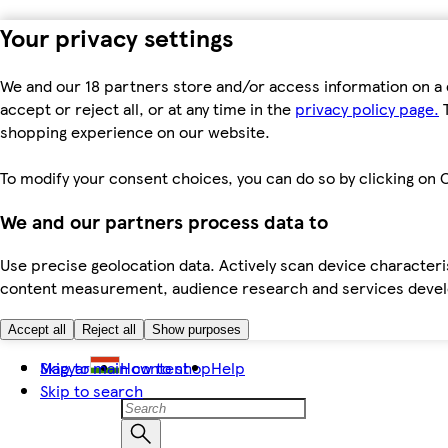
Your privacy settings
We and our 18 partners store and/or access information on a 
accept or reject all, or at any time in the
privacy policy page.
T
shopping experience on our website.
To modify your consent choices, you can do so by clicking on C
We and our partners process data to
Use precise geolocation data. Actively scan device characteris
content measurement, audience research and services dev
Accept all
Reject all
Show purposes
Skip to main content
Magyar
How to shop
Help
Skip to search