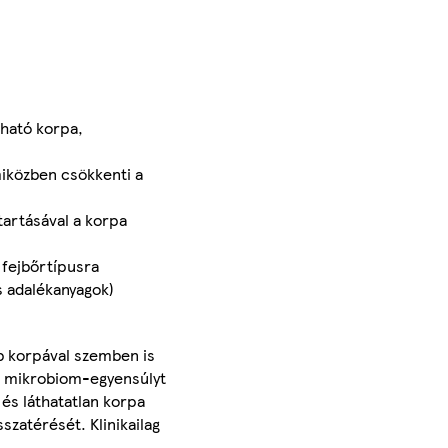
ható korpa,
közben csökkenti a
rtásával a korpa
fejbőrtípusra
 adalékanyagok)
b korpával szemben is
on mikrobiom-egyensúlyt
 és láthatatlan korpa
szatérését. Klinikailag
.