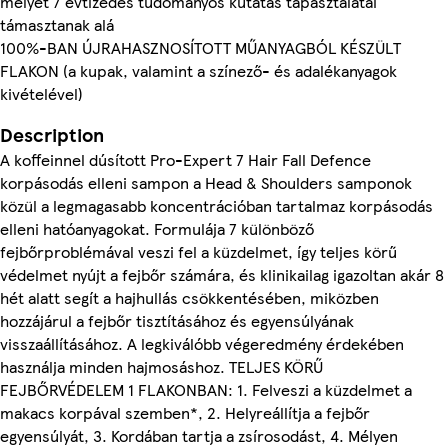
melyet 7 évtizedes tudományos kutatás tapasztalatai
támasztanak alá
100%-BAN ÚJRAHASZNOSÍTOTT MŰANYAGBÓL KÉSZÜLT
FLAKON (a kupak, valamint a színező- és adalékanyagok
kivételével)
Description
A koffeinnel dúsított Pro-Expert 7 Hair Fall Defence
korpásodás elleni sampon a Head & Shoulders samponok
közül a legmagasabb koncentrációban tartalmaz korpásodás
elleni hatóanyagokat. Formulája 7 különböző
fejbőrproblémával veszi fel a küzdelmet, így teljes körű
védelmet nyújt a fejbőr számára, és klinikailag igazoltan akár 8
hét alatt segít a hajhullás csökkentésében, miközben
hozzájárul a fejbőr tisztításához és egyensúlyának
visszaállításához. A legkiválóbb végeredmény érdekében
használja minden hajmosáshoz. TELJES KÖRŰ
FEJBŐRVÉDELEM 1 FLAKONBAN: 1. Felveszi a küzdelmet a
makacs korpával szemben*, 2. Helyreállítja a fejbőr
egyensúlyát, 3. Kordában tartja a zsírosodást, 4. Mélyen