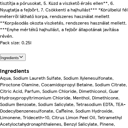
tisztítja a pórusokat, 5. Küzd a viszkető érzés ellen**, 6.
Nyugtatja a fejbőrt, 7. Csökkenti a hajhullást*** *Körülbelül fél
méterről látható korpa, rendszeres használat mellett
**Korpásodás okozta viszketés, rendszeres használat mellett.
***Enyhe mértékű hajhullást, a fejbőr állapotának javítása
révén.
Pack size: 0.25l
Ingredients
Ingredients
Aqua, Sodium Laureth Sulfate, Sodium Xylenesulfonate,
Piroctone Olamine, Cocamidopropyl Betaine, Sodium Citrate,
Citric Acid, Parfum, Sodium Chloride, Dimethiconol, Guar
Hydroxypropyltrimonium Chloride, Menthol, Dimethicone,
Sodium Benzoate, Sodium Salicylate, Tetrasodium EDTA, TEA-
Dodecylbenzenesulfonate, Caffeine, Sodium Hydroxide,
Limonene, Trideceth-10, Citrus Limon Peel Oil, Tetramethyl
Acetyloctahydronaphthalenes, Benzyl Salicylate, Pinene,