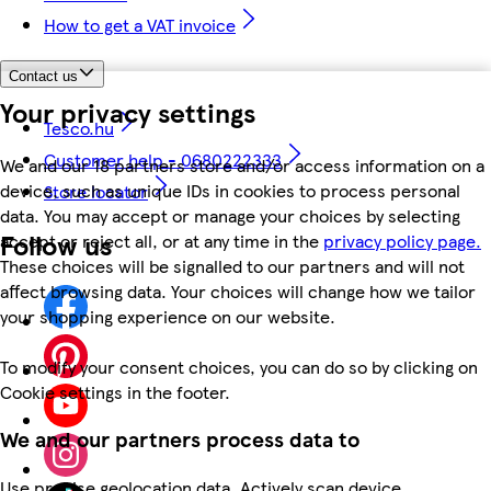
How to get a VAT invoice
Contact us
Your privacy settings
Tesco.hu
Customer help - 0680222333
We and our 18 partners store and/or access information on a
device, such as unique IDs in cookies to process personal
Store locator
data. You may accept or manage your choices by selecting
Follow us
accept or reject all, or at any time in the
privacy policy page.
These choices will be signalled to our partners and will not
affect browsing data. Your choices will change how we tailor
your shopping experience on our website.
To modify your consent choices, you can do so by clicking on
Cookie settings in the footer.
We and our partners process data to
Use precise geolocation data. Actively scan device