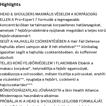
Highlights
HEAD & SHOULDERS MAXIMÁLIS VÉDELEM A KORPÁSODÁS
ELLEN A Pro-Expert 7 formulák a legmagasabb
koncentrációban tartalmaznak korpaellenes hatóanyagokat,
amelyek 7 fejbőrproblémára nyújtanak megoldást a teljes körű
fejbőrvédelemért
SEGÍT A HAJHULLÁS CSÖKKENTÉSÉBEN A Hair Fall Defense
hajhullás elleni sampon akár 8 hét elteltével*** klinikailag
igazoltan segíít a hajhullás csökkentésében, és koffeinnel
dúsított
TELJES KÖRŰ FEJBŐRVÉDELEM 1 FLAKONBAN Elbánik a
makacs korpával*, helyreállítja a fejbőr egyensúlyát,
szabályozza a zsírosodást, mélyen tisztítja a pórusokat, enyhíti
a viszketést**, nyugtatja a fejbőrt, csökkenti a
hajvisszatartást***
BŐRGYÓGYÁSZATILAG JÓVÁHAGYTA a Skin Health Alliance.
Mindennapos használatra alkalmas
PRÓBÁLJA KI A HEAD & SHOULDERS LEGJOBB FORMULÁJÁT,