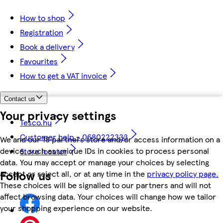
How to shop
Registration
Book a delivery
Favourites
How to get a VAT invoice
Contact us
Your privacy settings
Tesco.hu
Customer help - 0680222333
We and our 18 partners store and/or access information on a
device, such as unique IDs in cookies to process personal
Store locator
data. You may accept or manage your choices by selecting
Follow us
accept or reject all, or at any time in the
privacy policy page.
These choices will be signalled to our partners and will not
affect browsing data. Your choices will change how we tailor
your shopping experience on our website.