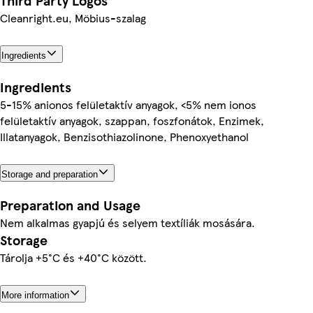
Third Party Logos
Cleanright.eu, Möbius-szalag
Ingredients
Ingredients
5-15% anionos felületaktív anyagok, <5% nem ionos
felületaktív anyagok, szappan, foszfonátok, Enzimek,
Illatanyagok, Benzisothiazolinone, Phenoxyethanol
Storage and preparation
Preparation and Usage
Nem alkalmas gyapjú és selyem textíliák mosására.
Storage
Tárolja +5°C és +40°C között.
More information