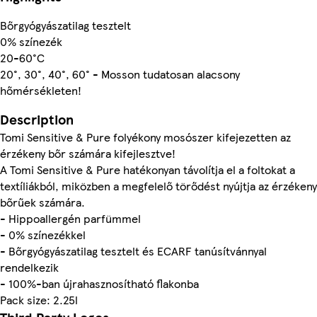
Bőrgyógyászatilag tesztelt
0% színezék
20-60°C
20°, 30°, 40°, 60° - Mosson tudatosan alacsony
hőmérsékleten!
Description
Tomi Sensitive & Pure folyékony mosószer kifejezetten az
érzékeny bőr számára kifejlesztve!
A Tomi Sensitive & Pure hatékonyan távolítja el a foltokat a
textíliákból, miközben a megfelelő törődést nyújtja az érzékeny
bőrűek számára.
- Hippoallergén parfümmel
- 0% színezékkel
- Bőrgyógyászatilag tesztelt és ECARF tanúsítvánnyal
rendelkezik
- 100%-ban újrahasznosítható flakonba
Pack size: 2.25l