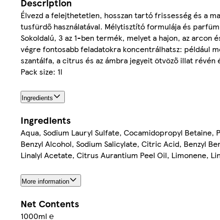
Description
Élvezd a felejthetetlen, hosszan tartó frissesség és a m
tusfürdő használatával. Mélytisztító formulája és parfümmi
Sokoldalú, 3 az 1-ben termék, melyet a hajon, az arcon és
végre fontosabb feladatokra koncentrálhatsz: például men
szantálfa, a citrus és az ámbra jegyeit ötvöző illat révén
Pack size: 1l
Ingredients
Ingredients
Aqua, Sodium Lauryl Sulfate, Cocamidopropyl Betaine, 
Benzyl Alcohol, Sodium Salicylate, Citric Acid, Benzyl
Linalyl Acetate, Citrus Aurantium Peel Oil, Limonene, Lin
More information
Net Contents
1000ml ℮