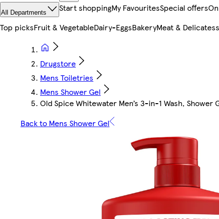
Start shopping
My Favourites
Special offers
On
All Departments
Top picks
Fruit & Vegetable
Dairy-Eggs
Bakery
Meat & Delicates
Drugstore
Mens Toiletries
Mens Shower Gel
Old Spice Whitewater Men’s 3-in-1 Wash, Shower
Back to Mens Shower Gel