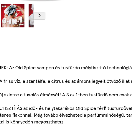
 Az Old Spice sampon és tusfürdő mélytisztító technológi
s víz, a szantálfa, a citrus és az ámbra jegyeit ötvöző illat
zintre a tusolás élményét! A 3 az 1-ben tusfürdő nem csak a
SZTÍTÁS az idő- és helytakarékos Old Spice férfi tusfürdőve
res flakonnal. Még tovább élvezheted a parfümminőségű, tar
al is könnyedén megoszthatsz