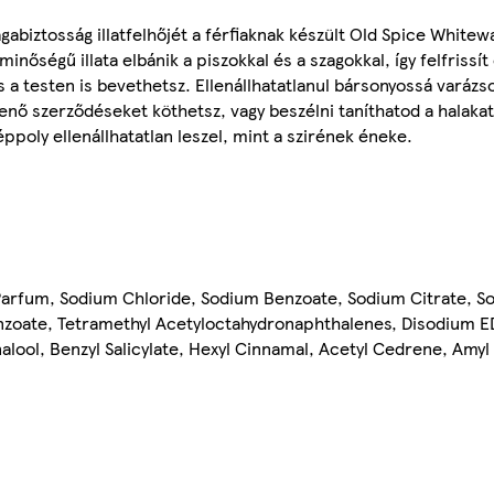
agabiztosság illatfelhőjét a férfiaknak készült Old Spice Whit
nőségű illata elbánik a piszokkal és a szagokkal, így felfrissít 
 a testen is bevethetsz. Ellenállhatatlanul bársonyossá varázso
ő szerződéseket köthetsz, vagy beszélni taníthatod a halakat. 
 éppoly ellenállhatatlan leszel, mint a szirének éneke.
Parfum, Sodium Chloride, Sodium Benzoate, Sodium Citrate, S
 Benzoate, Tetramethyl Acetyloctahydronaphthalenes, Disodium 
alool, Benzyl Salicylate, Hexyl Cinnamal, Acetyl Cedrene, Amyl 