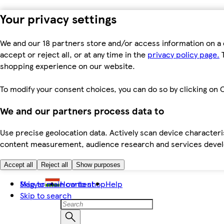
Your privacy settings
We and our 18 partners store and/or access information on a 
accept or reject all, or at any time in the
privacy policy page.
T
shopping experience on our website.
To modify your consent choices, you can do so by clicking on C
We and our partners process data to
Use precise geolocation data. Actively scan device characteris
content measurement, audience research and services dev
Accept all
Reject all
Show purposes
Skip to main content
Magyar
How to shop
Help
Skip to search