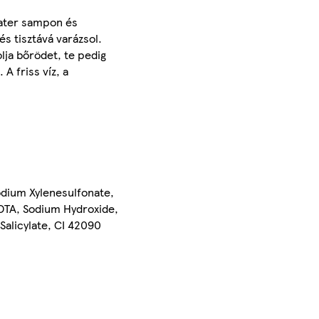
ewater sampon és
és tisztává varázsol.
lja bőrödet, te pedig
A friss víz, a
odium Xylenesulfonate,
EDTA, Sodium Hydroxide,
Salicylate, CI 42090