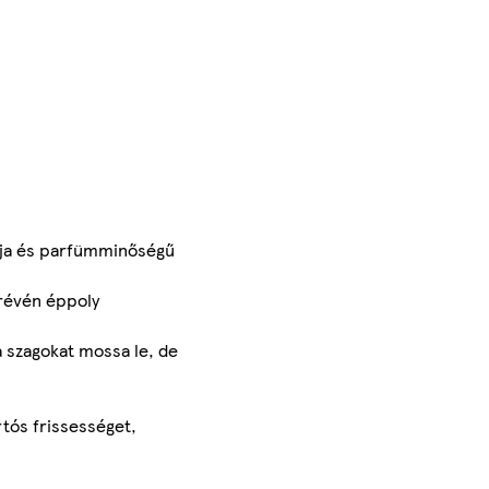
ája és parfümminőségű
 révén éppoly
 szagokat mossa le, de
l
tós frissességet,