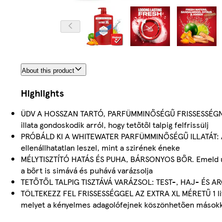
About this product
Highlights
ÜDV A HOSSZAN TARTÓ, PARFÜMMINŐSÉGŰ FRISSESSÉGNEK:
illata gondoskodik arról, hogy tetőtől talpig felfrissülj
PRÓBÁLD KI A WHITEWATER PARFÜMMINŐSÉGŰ ILLATÁT: A fris
ellenállhatatlan leszel, mint a szirének éneke
MÉLYTISZTÍTÓ HATÁS ÉS PUHA, BÁRSONYOS BŐR. Emeld új s
a bőrt is simává és puhává varázsolja
TETŐTŐL TALPIG TISZTÁVÁ VARÁZSOL: TEST-, HAJ- ÉS ARCTI
TÖLTEKEZZ FEL FRISSESSÉGGEL AZ EXTRA XL MÉRETŰ 1 lite
melyet a kényelmes adagolófejnek köszönhetően másokk