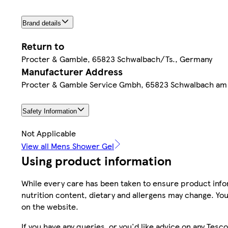
Brand details
Return to
Procter & Gamble, 65823 Schwalbach/Ts., Germany
Manufacturer Address
Procter & Gamble Service Gmbh, 65823 Schwalbach am
Safety Information
Not Applicable
View all Mens Shower Gel
Using product information
While every care has been taken to ensure product infor
nutrition content, dietary and allergens may change. You
on the website.
If you have any queries, or you'd like advice on any Te