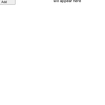
will appear here
Add