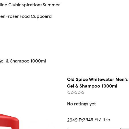
line Club
Inspirations
Summer
sen
Frozen
Food Cupboard
 Gel & Shampoo 1000ml
Old Spice Whitewater Men’s
Gel & Shampoo 1000ml
No ratings yet
2949 Ft/litre
2949 Ft