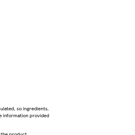
ulated, so ingredients,
he information provided
r the product