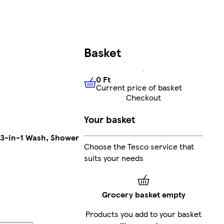
Basket
0 Ft
Current price of basket
0 Ft
Current price of basket
Checkout
Your basket
 3-in-1 Wash, Shower
Choose the Tesco service that
suits your needs
Grocery basket empty
Products you add to your basket