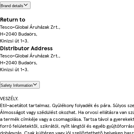
Brand details
Return to
Tesco-Global Áruházak Zrt.,
H-2040 Budaörs,
Kinizsi út 1-3.
Distributor Address
Tesco-Global Áruházak Zrt.,
H-2040 Budaörs,
Kinizsi út 1-3.
Safety Information
VESZÉLY.
Etil-acetátot tartalmaz. Gyúlékony folyadék és pára. Súlyos sze
Álmosságot vagy szédülést okozhat. Ha orvosi ellátásra van sz
a termék címkéje vagy a csomagolása. Tartsa távol a gyerekektő
forró felületektől, szikrától, nyílt lángtól és egyéb gyújtóforráso
dohányzás. Csak kültéren vagy jól szellőztethető helyeken hasz