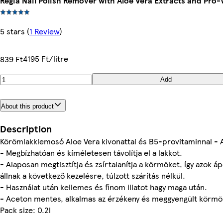
Regia Nail Polish Remover with Aloe Vera Extracts and Pro
5 stars
(
1 Review
)
4195 Ft/litre
839 Ft
Add
About this product
Description
Körömlakklemosó Aloe Vera kivonattal és B5-provitaminnal - 
- Megbízhatóan és kíméletesen távolítja el a lakkot.
- Alaposan megtisztítja és zsírtalanítja a körmöket, így azok á
állnak a következő kezelésre, túlzott szárítás nélkül.
- Használat után kellemes és finom illatot hagy maga után.
- Aceton mentes, alkalmas az érzékeny és meggyengült körmö
Pack size: 0.2l