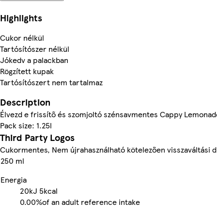
Highlights
Cukor nélkül
Tartósítószer nélkül
Jókedv a palackban
Rögzített kupak
Tartósítószert nem tartalmaz
Description
Élvezd e frissítő és szomjoltó szénsavmentes Cappy Lemonade
Pack size: 1.25l
Third Party Logos
Cukormentes, Nem újrahasználható kötelezően visszaváltási d
250 ml
Energia
20kJ
5kcal
0.00%
of an adult reference intake