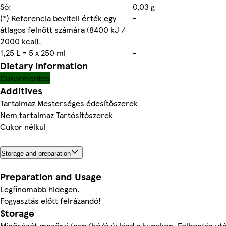
Só:
0,03 g
(*) Referencia beviteli érték egy
-
átlagos felnőtt számára (8400 kJ /
2000 kcal).
1,25 L = 5 x 250 ml
-
Dietary information
Cukormentes
Additives
Tartalmaz Mesterséges édesítőszerek
Nem tartalmaz Tartósítószerek
Cukor nélkül
Storage and preparation
Preparation and Usage
Legfinomabb hidegen.
Fogyasztás előtt felrázandó!
Storage
Minőségét megőrzi (nap/hó/év): lásd a kupakon. Felbontás után