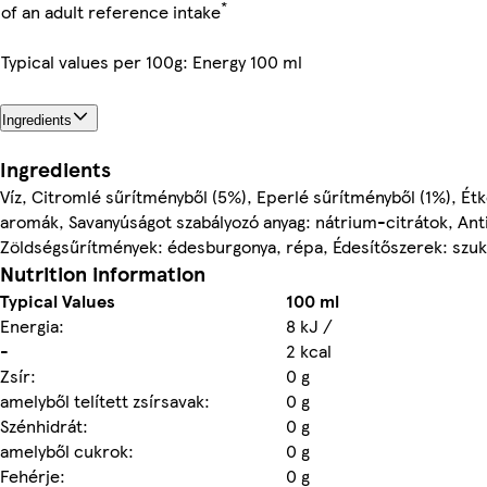
*
of an adult reference intake
Typical values per 100g: Energy 100 ml
Ingredients
Ingredients
Víz, Citromlé sűrítményből (5%), Eperlé sűrítményből (1%), Ét
aromák, Savanyúságot szabályozó anyag: nátrium-citrátok, Ant
Zöldségsűrítmények: édesburgonya, répa, Édesítőszerek: szuk
Nutrition information
Typical Values
100 ml
Energia:
8 kJ /
-
2 kcal
Zsír:
0 g
amelyből telített zsírsavak:
0 g
Szénhidrát:
0 g
amelyből cukrok:
0 g
Fehérje:
0 g