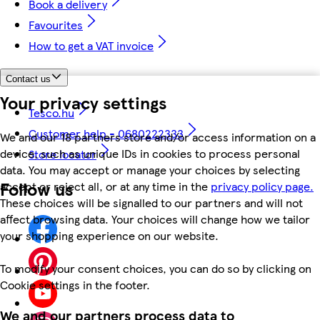
Book a delivery
Favourites
How to get a VAT invoice
Contact us
Your privacy settings
Tesco.hu
Customer help - 0680222333
We and our 18 partners store and/or access information on a
device, such as unique IDs in cookies to process personal
Store locator
data. You may accept or manage your choices by selecting
Follow us
accept or reject all, or at any time in the
privacy policy page.
These choices will be signalled to our partners and will not
affect browsing data. Your choices will change how we tailor
your shopping experience on our website.
To modify your consent choices, you can do so by clicking on
Cookie settings in the footer.
We and our partners process data to