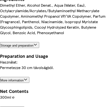
Dimethyl Ether, Alcohol Denat., Aqua (Water, Eau),
Octylacrylamide/Acrylates/Butylaminoethyl Methacrylate
Copolymer, Aminomethyl Propanol VP/VA Copolymer, Parfum
(Fragrance), Panthenol, Niacinamide, Isopropyl Myristate
Glycosphingolipids, Cocoyl Hydrolyzed Keratin, Butylene
Glycol, Benzoic Acid, Phenoxyethanol
Storage and preparation
Preparation and Usage
Használat:
Permetezze 30 cm távolságból.
More information
Net Contents
300ml ℮