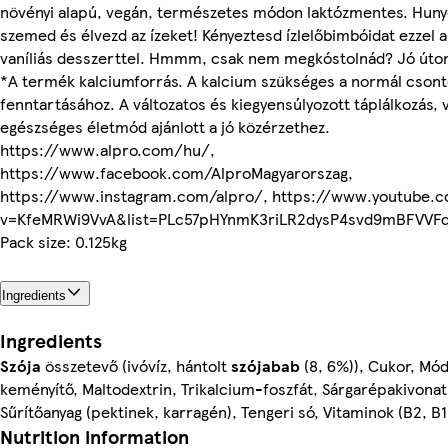
növényi alapú, vegán, természetes módon laktózmentes. Huny
szemed és élvezd az ízeket! Kényeztesd ízlelőbimbóidat ezzel a 
vaníliás desszerttel. Hmmm, csak nem megkóstolnád? Jó úton
*A termék kalciumforrás. A kalcium szükséges a normál csont
fenntartásához. A változatos és kiegyensúlyozott táplálkozás, 
egészséges életmód ajánlott a jó közérzethez.
https://www.alpro.com/hu/,
https://www.facebook.com/AlproMagyarorszag,
https://www.instagram.com/alpro/, https://www.youtube.
v=KfeMRWi9VvA&list=PLc57pHYnmK3riLR2dysP4svd9mBFVVFq
Pack size: 0.125kg
Ingredients
Ingredients
Szója
összetevő (ivóvíz, hántolt
szójabab
(8, 6%)), Cukor, Mód
keményítő, Maltodextrin, Trikalcium-foszfát, Sárgarépakivona
Sűrítőanyag (pektinek, karragén), Tengeri só, Vitaminok (B2, B1
Nutrition information