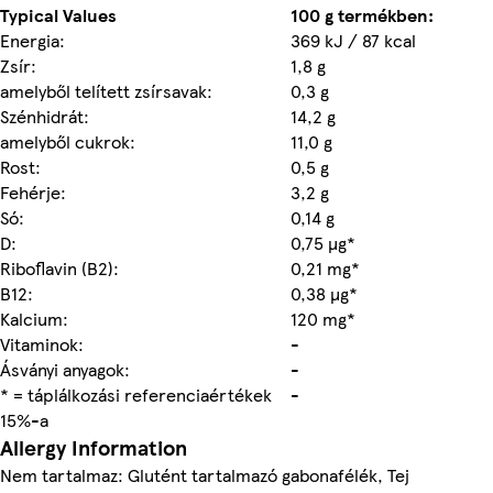
Typical Values
100 g termékben:
Energia:
369 kJ / 87 kcal
Zsír:
1,8 g
amelyből telített zsírsavak:
0,3 g
Szénhidrát:
14,2 g
amelyből cukrok:
11,0 g
Rost:
0,5 g
Fehérje:
3,2 g
Só:
0,14 g
D:
0,75 µg*
Riboflavin (B2):
0,21 mg*
B12:
0,38 µg*
Kalcium:
120 mg*
Vitaminok:
-
Ásványi anyagok:
-
* = táplálkozási referenciaértékek
-
15%-a
Allergy Information
Nem tartalmaz: Glutént tartalmazó gabonafélék, Tej