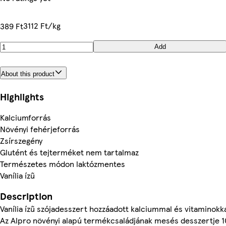
3112 Ft/kg
389 Ft
Add
About this product
Highlights
Kalciumforrás
Növényi fehérjeforrás
Zsírszegény
Glutént és tejterméket nem tartalmaz
Természetes módon laktózmentes
Vanília ízű
Description
Vanília ízű szójadesszert hozzáadott kalciummal és vitaminokk
Az Alpro növényi alapú termékcsaládjának mesés desszertje