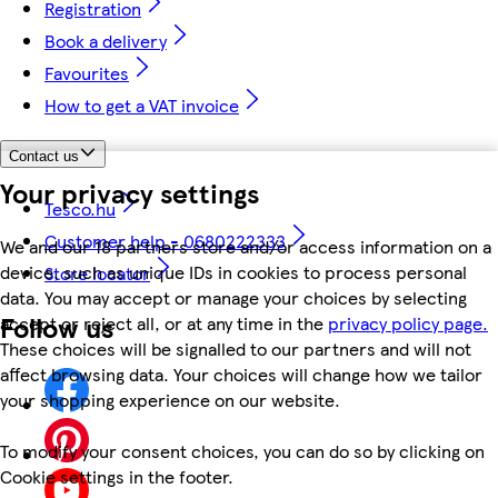
Registration
Book a delivery
Favourites
How to get a VAT invoice
Contact us
Your privacy settings
Tesco.hu
Customer help - 0680222333
We and our 18 partners store and/or access information on a
device, such as unique IDs in cookies to process personal
Store locator
data. You may accept or manage your choices by selecting
Follow us
accept or reject all, or at any time in the
privacy policy page.
These choices will be signalled to our partners and will not
affect browsing data. Your choices will change how we tailor
your shopping experience on our website.
To modify your consent choices, you can do so by clicking on
Cookie settings in the footer.