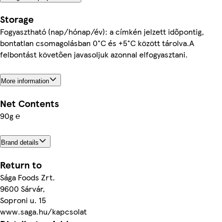
Storage
Fogyasztható (nap/hónap/év): a címkén jelzett időpontig,
bontatlan csomagolásban 0°C és +5°C között tárolva.A
felbontást követően javasoljuk azonnal elfogyasztani.
More information
Net Contents
90g ℮
Brand details
Return to
Sága Foods Zrt.
9600 Sárvár,
Soproni u. 15
www.saga.hu/kapcsolat