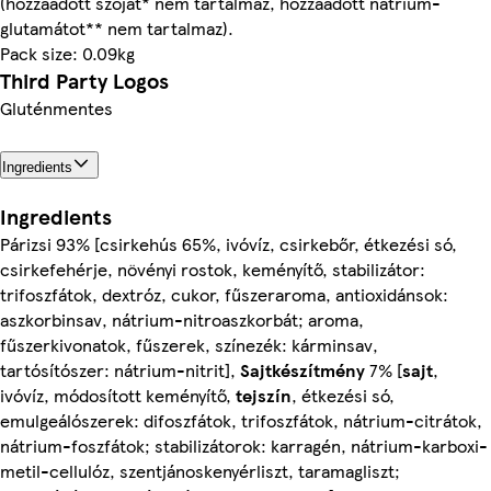
(hozzáadott szóját* nem tartalmaz, hozzáadott nátrium-
glutamátot** nem tartalmaz).
Pack size: 0.09kg
Third Party Logos
Gluténmentes
Ingredients
Ingredients
Párizsi 93% [csirkehús 65%, ivóvíz, csirkebőr, étkezési só,
csirkefehérje, növényi rostok, keményítő, stabilizátor:
trifoszfátok, dextróz, cukor, fűszeraroma, antioxidánsok:
aszkorbinsav, nátrium-nitroaszkorbát; aroma,
fűszerkivonatok, fűszerek, színezék: kárminsav,
tartósítószer: nátrium-nitrit],
Sajtkészítmény
7% [
sajt
,
ivóvíz, módosított keményítő,
tejszín
, étkezési só,
emulgeálószerek: difoszfátok, trifoszfátok, nátrium-citrátok,
nátrium-foszfátok; stabilizátorok: karragén, nátrium-karboxi-
metil-cellulóz, szentjánoskenyérliszt, taramagliszt;