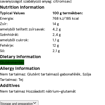
savanyúságot szabályozó anyag: citromsav]
Nutrition information
Typical Values
100 g termékben:
Energia:
768 kJ/185 kcal
Zsír:
14 g
amelyből telített zsírsavak:
4,2 g
Szénhidrát:
2,4 g
amelyből cukrok:
1,1 g
Fehérje:
12 g
Só:
2,1 g
Dietary information
Gluténmentes
Allergy Information
Nem tartalmaz: Glutént tartalmazó gabonafélék, Szója
Tartalmaz: Tej
Additives
Nem tartalmaz Hozzáadott nátrium-glutamát
Storage and preparation