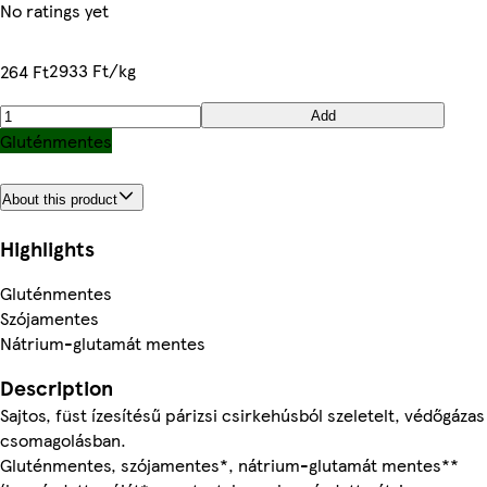
No ratings yet
2933 Ft/kg
264 Ft
Add
Gluténmentes
About this product
Highlights
Gluténmentes
Szójamentes
Nátrium-glutamát mentes
Description
Sajtos, füst ízesítésű párizsi csirkehúsból szeletelt, védőgázas
csomagolásban.
Gluténmentes, szójamentes*, nátrium-glutamát mentes**