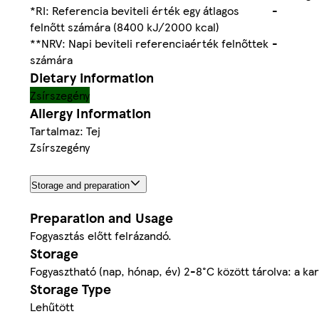
*RI: Referencia beviteli érték egy átlagos
-
felnőtt számára (8400 kJ/2000 kcal)
**NRV: Napi beviteli referenciaérték felnőttek
-
számára
Dietary information
Zsírszegény
Allergy Information
Tartalmaz: Tej
Zsírszegény
Storage and preparation
Preparation and Usage
Fogyasztás előtt felrázandó.
Storage
Fogyasztható (nap, hónap, év) 2-8°C között tárolva: a kar
Storage Type
Lehűtött