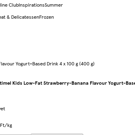
line Club
Inspirations
Summer
at & Delicatessen
Frozen
avour Yogurt-Based Drink 4 x 100 g (400 g)
imel Kids Low-Fat Strawberry-Banana Flavour Yogurt-Based
yet
 Ft/kg