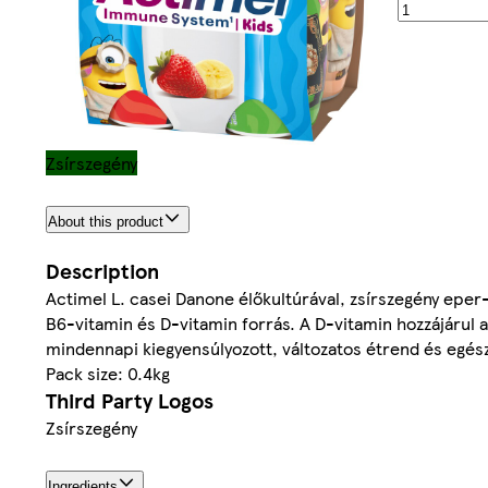
Zsírszegény
About this product
Description
Actimel L. casei Danone élőkultúrával, zsírszegény eper-
B6-vitamin és D-vitamin forrás. A D-vitamin hozzájáru
mindennapi kiegyensúlyozott, változatos étrend és egés
Pack size: 0.4kg
Third Party Logos
Zsírszegény
Ingredients