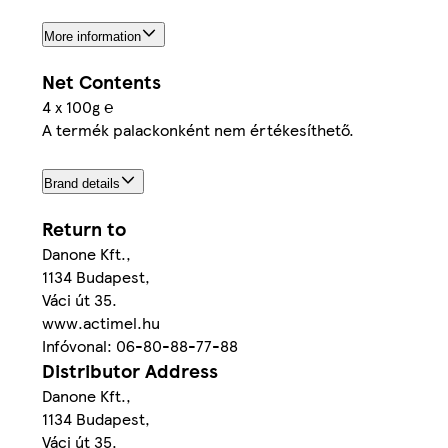
More information
Net Contents
4 x 100g ℮
A termék palackonként nem értékesíthető.
Brand details
Return to
Danone Kft.,
1134 Budapest,
Váci út 35.
www.actimel.hu
Infóvonal: 06-80-88-77-88
Distributor Address
Danone Kft.,
1134 Budapest,
Váci út 35.