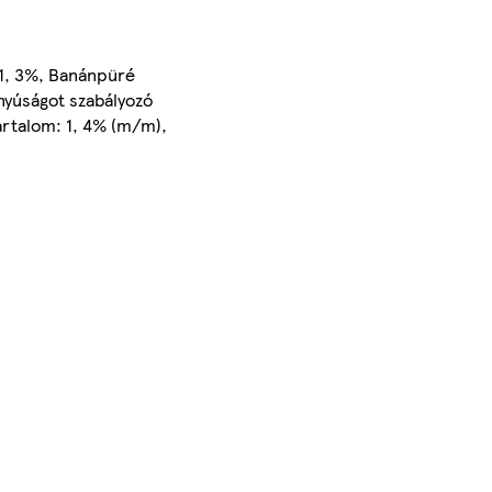
 1, 3%, Banánpüré
nyúságot szabályozó
tartalom: 1, 4% (m/m),