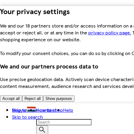
Your privacy settings
We and our 18 partners store and/or access information on a 
accept or reject all, or at any time in the
privacy policy page.
T
shopping experience on our website.
To modify your consent choices, you can do so by clicking on C
We and our partners process data to
Use precise geolocation data. Actively scan device characteris
content measurement, audience research and services dev
Accept all
Reject all
Show purposes
Skip to main content
Magyar
How to shop
Help
Skip to search