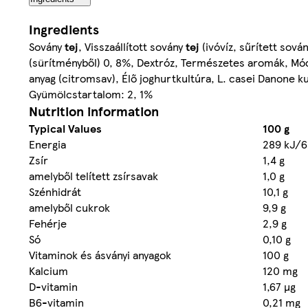
Ingredients
Sovány
tej
, Visszaállított sovány
tej
(ivóvíz, sűrített sová
(sürítményből) 0, 8%, Dextróz, Természetes aromák, Mó
anyag (citromsav), Élő joghurtkultúra, L. casei Danone k
Gyümölcstartalom: 2, 1%
Nutrition information
Typical Values
100 g
Energia
289 kJ/6
Zsír
1,4 g
amelyből telített zsírsavak
1,0 g
Szénhidrát
10,1 g
amelyből cukrok
9,9 g
Fehérje
2,9 g
Só
0,10 g
Vitaminok és ásványi anyagok
100 g
Kalcium
120 mg
D-vitamin
1,67 µg
B6-vitamin
0,21 mg