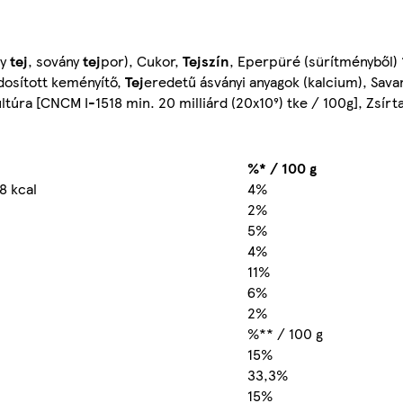
ny
tej
, sovány
tej
por), Cukor,
Tejszín
, Eperpüré (sürítményből)
dosított keményítő,
Tej
eredetű ásványi anyagok (kalcium), Sava
ultúra [CNCM I-1518 min. 20 milliárd (20x10⁹) tke / 100g], Zsír
%* / 100 g
8 kcal
4%
2%
5%
4%
11%
6%
2%
%** / 100 g
15%
33,3%
15%