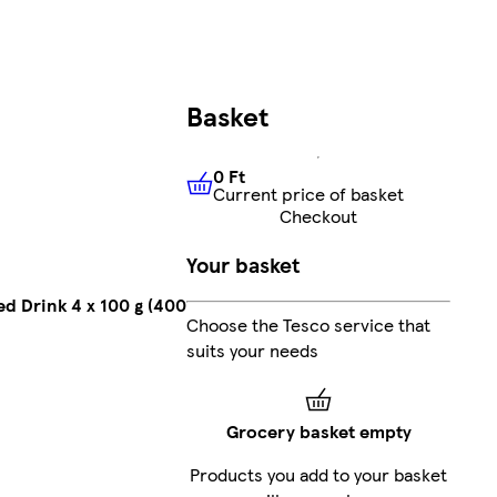
Basket
0 Ft
Current price of basket
0 Ft
Current price of basket
Checkout
Your basket
 Drink 4 x 100 g (400
Choose the Tesco service that
suits your needs
Grocery basket empty
Products you add to your basket