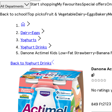
Start shopping
My Favourites
Special offers
On
All Departments
Back to school!
Top picks
Fruit & Vegetable
Dairy-Eggs
Bakery
Me
Dairy-Eggs
Yoghurts
Yoghurt Drinks
Danone Actimel Kids Low-Fat Strawberry-Banana Fl
Back to Yoghurt Drinks
Danone Act
g)
No ratings 
2123
849 Ft