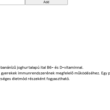
Add
banánízű joghurtalapú ital B6- és D-vitaminnal.
l a gyerekek immunrendszerének megfelelő működéséhez. Egy p
zséges életmód részeként fogyasztható.