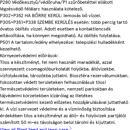
P280 Védőkesztyű/védőruha/P1 szűrőbetéttel ellátott
légzésvédő félálarc használata kötelező.
P302+P352 HA BŐRRE KERÜL: lemosás bő vízzel.
P305+P351+P338 SZEMBE KERÜLÉS esetén: több percig tartó
óvatos öblítés vízzel. Adott esetben a kontaktlencsék
eltávolítása, ha könnyen megoldható. Az öblítés folytatása.
P501 A tartalom/edény elhelyezése: települési hulladékként
kezelhető.
Környezetvédelmi előírások:
Tilos a készítményt, fel nem használt maradékát, azzal
szennyezett csomagolóburkolatát folyókba, állóvizekbe,
vízfolyásokba, tározókba juttatni. Bioszféra rezervátumokban,
fokozottan védett területeken felhasználásuk tilos!
Természetvédelmi területeken, nemzeti parkokban és
tájvédelmi körzetekben kizárólag az illetékes
természetvédelmi kezelő előzetes hozzájárulásával juttatható
ki. A vízi szervezet védelme és a vízminőség biztosítása
érdekében tilos a készítményt az álló- és folyóvizek partjától
számított 50 m-es távolságon belül tárolni és kijuttatni.
View all Plant feed and lawn care