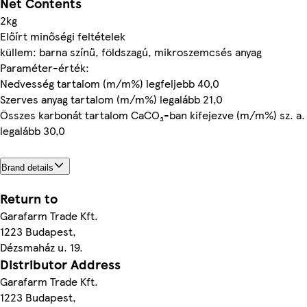
Net Contents
2kg
Előírt minőségi feltételek
küllem: barna színű, földszagú, mikroszemcsés anyag
Paraméter-érték:
Nedvesség tartalom (m/m%) legfeljebb 40,0
Szerves anyag tartalom (m/m%) legalább 21,0
Összes karbonát tartalom CaCO₃-ban kifejezve (m/m%) sz. a.
legalább 30,0
Brand details
Return to
Garafarm Trade Kft.
1223 Budapest,
Dézsmaház u. 19.
Distributor Address
Garafarm Trade Kft.
1223 Budapest,