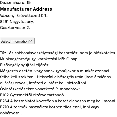
Dézsmaház u. 19.
Manufacturer Address
Vázsonyi Szövetkezeti Kft.
8291 Nagyvázsony,
Gesztenyesor 2.
Safety Information
Tűz- és robbanásveszélyességi besorolás: nem jelölésköteles
Munkaegészségügyi várakozási idő: O nap
Elsősegély nyújtási eljárás:
Mérgezés esetén, vagy annak gyanújakor a munkát azonnal
félbe kell szakítani. Helyszíni elsősegély után (lásd általános
eljárás) orvosi, intézeti ellátást kell biztosítani.
Óvintézkedésekre vonatkozó P-mondatok:
P102 Gyermektől elzárva tartandó.
P264 A használatot követően a kezet alaposan meg kell mosni.
P270 A termék használata közben tilos enni, inni vagy
dohányozni.