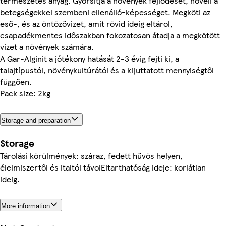
természetes anyag. Gyorsítja a növények fejlődését, növeli a
betegségekkel szembeni ellenálló-képességet. Megköti az
eső-, és az öntözővizet, amit rövid ideig eltárol,
csapadékmentes időszakban fokozatosan átadja a megkötött
vizet a növények számára.
A Gar-Alginit a jótékony hatását 2-3 évig fejti ki, a
talajtípustól, növénykultúrától és a kijuttatott mennyiségtől
függően.
Pack size: 2kg
Storage and preparation
Storage
Tárolási körülmények: száraz, fedett hűvös helyen,
élelmiszertől és italtól távolEltarthatóság ideje: korlátlan
ideig.
More information