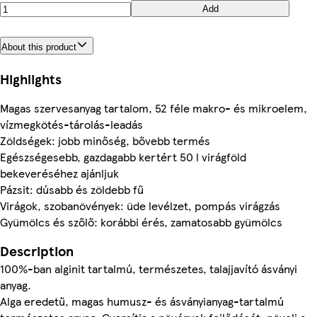
Add
About this product
Highlights
Magas szervesanyag tartalom, 52 féle makro- és mikroelem,
vízmegkötés-tárolás-leadás
Zöldségek: jobb minőség, bővebb termés
Egészségesebb, gazdagabb kertért 50 l virágföld
bekeveréséhez ajánljuk
Pázsit: dúsabb és zöldebb fű
Virágok, szobanövények: üde levélzet, pompás virágzás
Gyümölcs és szőlő: korábbi érés, zamatosabb gyümölcs
Description
100%-ban alginit tartalmú, természetes, talajjavító ásványi
anyag.
Alga eredetű, magas humusz- és ásványianyag-tartalmú