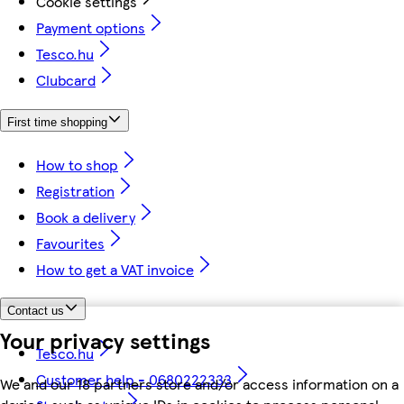
Cookie settings
Payment options
Tesco.hu
Clubcard
First time shopping
How to shop
Registration
Book a delivery
Favourites
How to get a VAT invoice
Contact us
Your privacy settings
Tesco.hu
Customer help - 0680222333
We and our 18 partners store and/or access information on a