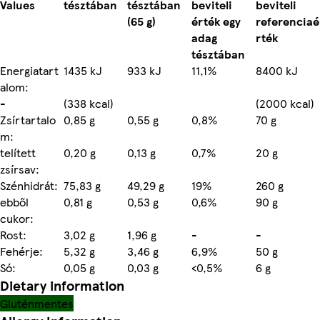
Values
tésztában
tésztában
beviteli
beviteli
(65 g)
érték egy
referenciaé
adag
rték
tésztában
Energiatart
1435 kJ
933 kJ
11,1%
8400 kJ
alom:
-
(338 kcal)
(2000 kcal)
Zsírtartalo
0,85 g
0,55 g
0,8%
70 g
m:
telített
0,20 g
0,13 g
0,7%
20 g
zsírsav:
Szénhidrát:
75,83 g
49,29 g
19%
260 g
ebből
0,81 g
0,53 g
0,6%
90 g
cukor:
Rost:
3,02 g
1,96 g
-
-
Fehérje:
5,32 g
3,46 g
6,9%
50 g
Só:
0,05 g
0,03 g
<0,5%
6 g
Dietary information
Gluténmentes