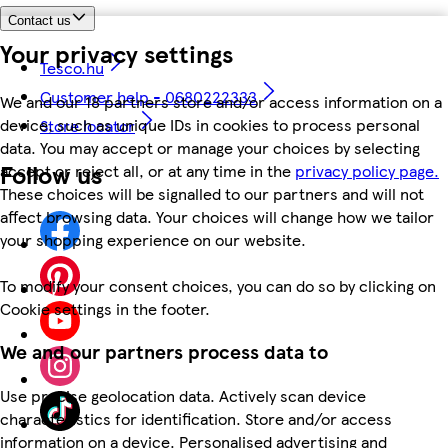
Contact us
Your privacy settings
Tesco.hu
Customer help - 0680222333
We and our 18 partners store and/or access information on a
device, such as unique IDs in cookies to process personal
Store locator
data. You may accept or manage your choices by selecting
Follow us
accept or reject all, or at any time in the
privacy policy page.
These choices will be signalled to our partners and will not
affect browsing data. Your choices will change how we tailor
your shopping experience on our website.
To modify your consent choices, you can do so by clicking on
Cookie settings in the footer.
We and our partners process data to
Use precise geolocation data. Actively scan device
characteristics for identification. Store and/or access
information on a device. Personalised advertising and