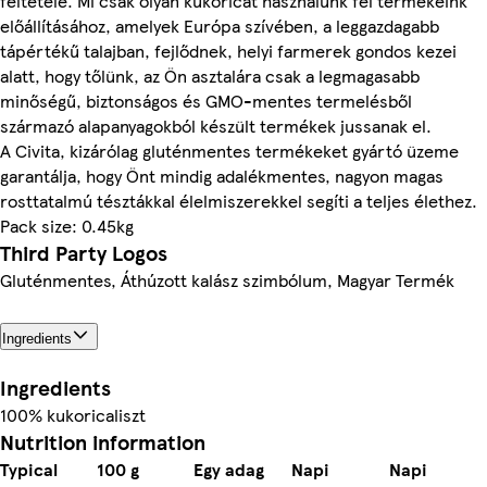
feltétele. Mi csak olyan kukoricát használunk fel termékeink
előállításához, amelyek Európa szívében, a leggazdagabb
tápértékű talajban, fejlődnek, helyi farmerek gondos kezei
alatt, hogy tőlünk, az Ön asztalára csak a legmagasabb
minőségű, biztonságos és GMO-mentes termelésből
származó alapanyagokból készült termékek jussanak el.
A Civita, kizárólag gluténmentes termékeket gyártó üzeme
garantálja, hogy Önt mindig adalékmentes, nagyon magas
rosttatalmú tésztákkal élelmiszerekkel segíti a teljes élethez.
Pack size: 0.45kg
Third Party Logos
Gluténmentes, Áthúzott kalász szimbólum, Magyar Termék
Ingredients
Ingredients
100% kukoricaliszt
Nutrition information
Typical
100 g
Egy adag
Napi
Napi