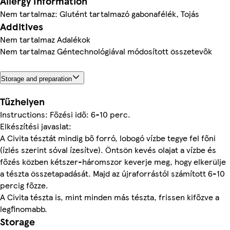
Allergy Information
Nem tartalmaz: Glutént tartalmazó gabonafélék, Tojás
Additives
Nem tartalmaz Adalékok
Nem tartalmaz Géntechnológiával módosított összetevők
Storage and preparation
Tűzhelyen
Instructions: Főzési idő: 6-10 perc.
Elkészítési javaslat:
A Civita tésztát mindig bő forró, lobogó vízbe tegye fel főni
(ízlés szerint sóval ízesítve). Öntsön kevés olajat a vízbe és
főzés közben kétszer-háromszor keverje meg, hogy elkerülje
a tészta összetapadását. Majd az újraforrástól számított 6-10
percig főzze.
A Civita tészta is, mint minden más tészta, frissen kifőzve a
legfinomabb.
Storage