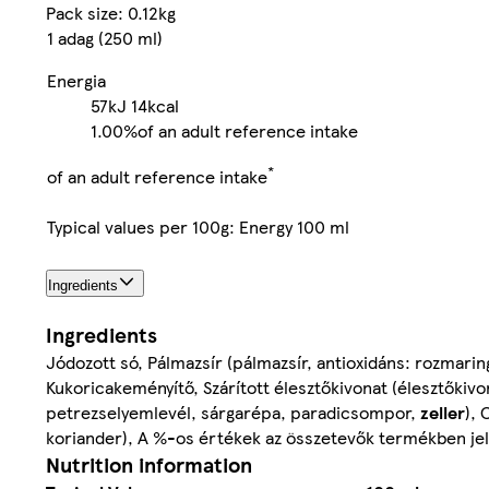
Pack size: 0.12kg
1 adag (250 ml)
Energia
57kJ
14kcal
1.00%
of an adult reference intake
*
of an adult reference intake
Typical values per 100g: Energy 100 ml
Ingredients
Ingredients
Jódozott só, Pálmazsír (pálmazsír, antioxidáns: rozmari
Kukoricakeményítő, Szárított élesztőkivonat (élesztőkiv
petrezselyemlevél, sárgarépa, paradicsompor,
zeller
),
koriander), A %-os értékek az összetevők termékben jel
Nutrition information