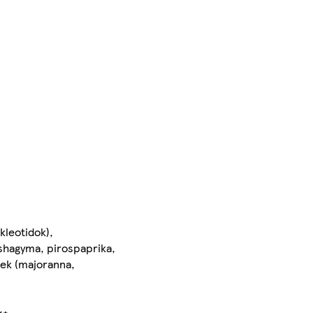
kleotidok),
öshagyma, pirospaprika,
rek (majoranna,