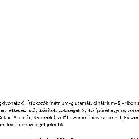
ngkivonatok), Ízfokozók (nátrium-glutamát, dinátrium-5'-ribonu
onat, étkezési só), Szárított zöldségek 2, 4% (póréhagyma, vör
 Cukor, Aromák, Színezék (szulfitos-ammóniás karamell), Fűsze
en levő mennyiségét jelentik