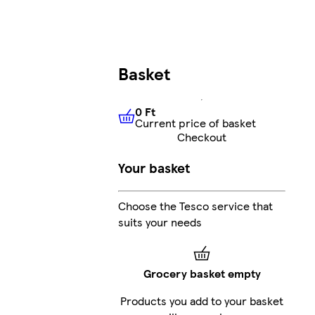
Basket
0 Ft
Current price of basket
0 Ft
Current price of basket
Checkout
Your basket
Choose the Tesco service that
suits your needs
Grocery basket empty
Products you add to your basket