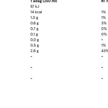
1 adag (250 ml)
RI 
57 kJ
14 kcal
1%
1,0 g
1%
0,6 g
3%
0,7 g
0%
0,1 g
0%
0,0 g
-
0,5 g
1%
2,6 g
43
-
-
-
-
-
-