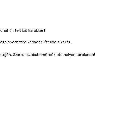
at új, telt ízű karaktert.
 megalapozhatod kedvenc ételeid sikerét.
tetején. Száraz, szobahőmérsékletű helyen tárolandó!