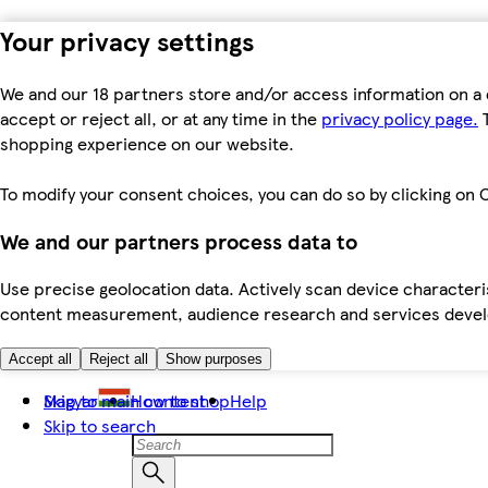
Your privacy settings
We and our 18 partners store and/or access information on a 
accept or reject all, or at any time in the
privacy policy page.
T
shopping experience on our website.
To modify your consent choices, you can do so by clicking on C
We and our partners process data to
Use precise geolocation data. Actively scan device characteris
content measurement, audience research and services dev
Accept all
Reject all
Show purposes
Skip to main content
Magyar
How to shop
Help
Skip to search