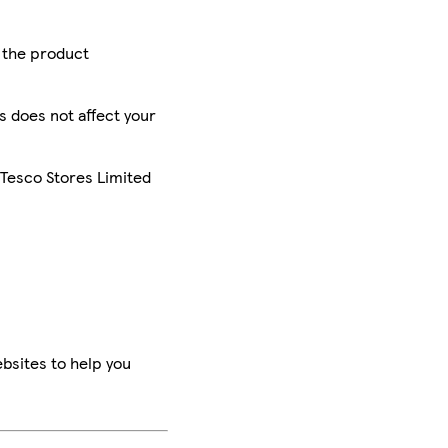
r the product
is does not affect your
 Tesco Stores Limited
bsites to help you