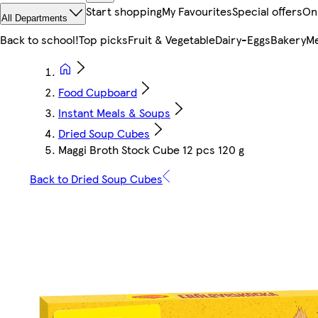
Start shopping
My Favourites
Special offers
On
All Departments
Back to school!
Top picks
Fruit & Vegetable
Dairy-Eggs
Bakery
Me
Food Cupboard
Instant Meals & Soups
Dried Soup Cubes
Maggi Broth Stock Cube 12 pcs 120 g
Back to Dried Soup Cubes