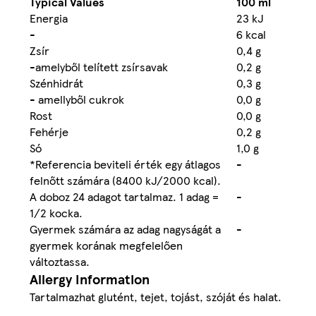
Typical Values
100 ml
Energia
23 kJ
-
6 kcal
Zsír
0,4 g
-amelyből telített zsírsavak
0,2 g
Szénhidrát
0,3 g
- amellyből cukrok
0,0 g
Rost
0,0 g
Fehérje
0,2 g
Só
1,0 g
*Referencia beviteli érték egy átlagos
-
felnőtt számára (8400 kJ/2000 kcal).
A doboz 24 adagot tartalmaz. 1 adag =
-
1/2 kocka.
Gyermek számára az adag nagyságát a
-
gyermek korának megfelelően
változtassa.
Allergy Information
Tartalmazhat glutént, tejet, tojást, szóját és halat.