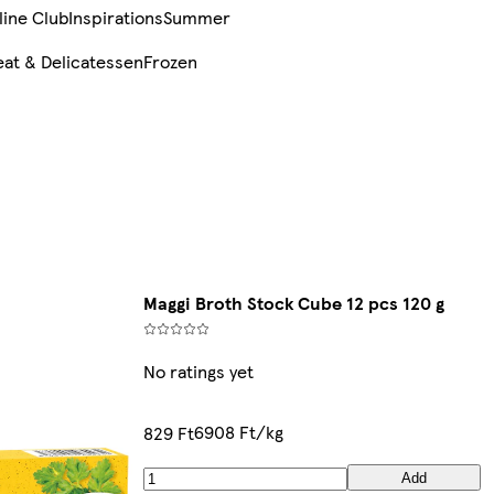
line Club
Inspirations
Summer
at & Delicatessen
Frozen
Maggi Broth Stock Cube 12 pcs 120 g
No ratings yet
6908 Ft/kg
829 Ft
Add