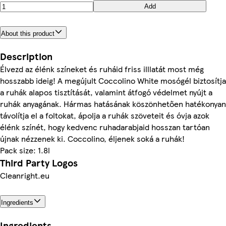
Add
About this product
Description
Élvezd az élénk színeket és ruháid friss illlatát most még
hosszabb ideig! A megújult Coccolino White mosógél biztosítja
a ruhák alapos tisztítását, valamint átfogó védelmet nyújt a
ruhák anyagának. Hármas hatásának köszönhetően hatékonyan
távolítja el a foltokat, ápolja a ruhák szöveteit és óvja azok
élénk színét, hogy kedvenc ruhadarabjaid hosszan tartóan
újnak nézzenek ki. Coccolino, éljenek soká a ruhák!
Pack size: 1.8l
Third Party Logos
Cleanright.eu
Ingredients
Ingredients