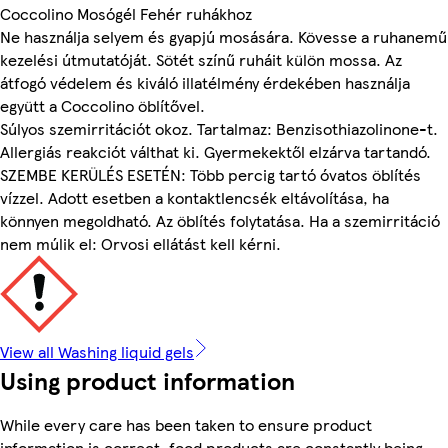
Coccolino Mosógél Fehér ruhákhoz
Ne használja selyem és gyapjú mosására. Kövesse a ruhanemű
kezelési útmutatóját. Sötét színű ruháit külön mossa. Az
átfogó védelem és kiváló illatélmény érdekében használja
együtt a Coccolino öblítővel.
Súlyos szemirritációt okoz. Tartalmaz: Benzisothiazolinone-t.
Allergiás reakciót válthat ki. Gyermekektől elzárva tartandó.
SZEMBE KERÜLÉS ESETÉN: Több percig tartó óvatos öblítés
vízzel. Adott esetben a kontaktlencsék eltávolítása, ha
könnyen megoldható. Az öblítés folytatása. Ha a szemirritáció
nem múlik el: Orvosi ellátást kell kérni.
View all Washing liquid gels
Using product information
While every care has been taken to ensure product
information is correct, food products are constantly being