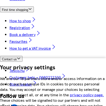
First time shopping
How to shop
Registration
Book a delivery
Favourites
How to get a VAT invoice
Contact us
Your privacy settings
Tesco.hu
Customer help - 0680222333
We and our 18 partners store and/or access information on a
device, such as unique IDs in cookies to process personal
Store locator
data. You may accept or manage your choices by selecting
Follow us
accept or reject all, or at any time in the
privacy policy page.
These choices will be signalled to our partners and will not
affect browsing data. Your choices will change how we tailor