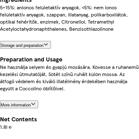
5-15%: anionos felületaktív anyagok, <5%: nem ionos
felületaktív anyagok, szappan, illatanyag, polikarboxilátok,
optikai fehérítők, enzimek, Citronellol, Tetramethyl
Acetyloctahydronaphthalenes, Benzisothiazolinone
Storage and preparation
Preparation and Usage
Ne használja selyem és gyapjú mosására. Kövesse a ruhanemű
kezelési útmutatóját. Sötét színű ruháit külön mossa. Az
átfogó védelem és kiváló illatélmény érdekében használja
együtt a Coccolino öblítőivel.
More information
Net Contents
1.8l ℮