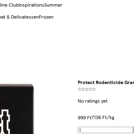
line Club
Inspirations
Summer
at & Delicatessen
Frozen
Protect Rodenticide Granu
No ratings yet
7136 Ft/kg
999 Ft