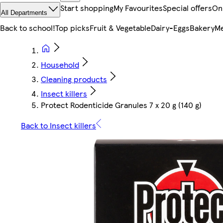
Start shopping
My Favourites
Special offers
On
All Departments
Back to school!
Top picks
Fruit & Vegetable
Dairy-Eggs
Bakery
Me
Household
Cleaning products
Insect killers
Protect Rodenticide Granules 7 x 20 g (140 g)
Back to Insect killers