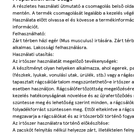
A részletes használati útmutató a csomagolás belső oldalán
mentén. A termék csomagolását legalább a kezelés végéi
Használata előtt olvassa el és kövesse a termékinformác
információt.
Felhasználható:
Zárt térben házi egér (Mus musculus) irtására. Zárt tér
alkalmas. Lakossági felhasználásra.
Használati utasítás:
Az irtószer használatát megelőző tevékenységek:
A készítményt olyan helyeken alkalmazza, ahol egerek, pa
(fészkek, lyukak, vonulási utak, ürülék, stb.) vagy a rág
tapasztalt rágcsálóártalom megszüntethető-e irtószer al
esetben használjon. Rágcsálófertőzöttség megelőzésére v
kezelés hatékonyságának növelése és az újrafertőződés m
szüntesse meg és lehetőség szerint minden, a rágcsálók 
folyadékforrást szüntessen meg. Ettől eltekintve a rágcs
megzavarja a rágcsálókat és az irtószerből történő fogya
Az irtószer használatra történő előkészítése:
A zacskót felnyitás nélkül helyezze zárt, illetéktelen fe