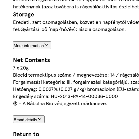
hatékonynak (azaz továbbra is rágcsálóaktivitás észlelhe
Storage
Eredeti, zárt csomagolásban, közvetlen napfénytől védett,
fel.Gyártási idő (nap/hó/év): lásd a csomagoláson.
More information
Net Contents
7 x 20g
Biocid terméktípus száma / megnevezése: 14 / rágcsálói
Forgalmazási kategória: III. forgalmazási kategóriájú, sz
Hatóanyag: 0,0027% (0,027 g/kg) bromadiolon (EU-szám
Engedély száma: HU-2013-PA-14-00036-0000
® = A Bábolna Bio védjegyzett márkaneve.
Brand details
Return to