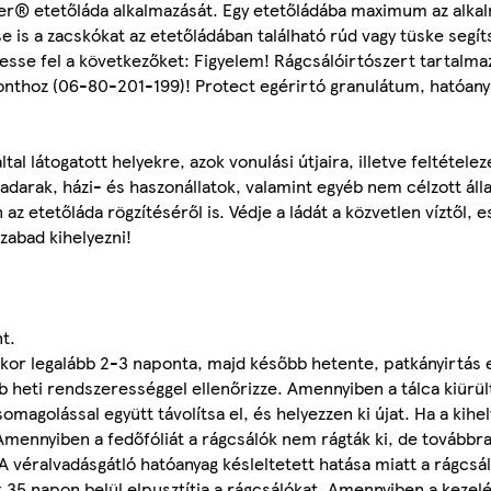
aiter® etetőláda alkalmazását. Egy etetőládába maximum az alka
 is a zacskókat az etetőládában található rúd vagy tüske segít
tesse fel a következőket: Figyelem! Rágcsálóirtószert tartalmaz
özponthoz (06-80-201-199)! Protect egérirtó granulátum, hatóan
tal látogatott helyekre, azok vonulási útjaira, illetve feltétele
adarak, házi- és haszonállatok, valamint egyéb nem célzott ál
 etetőláda rögzítéséről is. Védje a ládát a közvetlen víztől, es
szabad kihelyezni!
t.
ekor legalább 2-3 naponta, majd később hetente, patkányirtás 
 heti rendszerességgel ellenőrizze. Amennyiben a tálca kiürült
agolással együtt távolítsa el, és helyezzen ki újat. Ha a kihel
Amennyiben a fedőfóliát a rágcsálók nem rágták ki, de továbbra
A véralvadásgátló hatóanyag késleltetett hatása miatt a rágcsá
 35 napon belül elpusztítja a rágcsálókat. Amennyiben a kezel