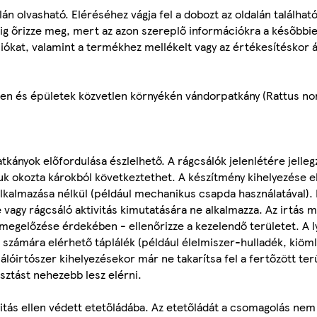
 olvasható. Eléréséhez vágja fel a dobozt az oldalán található, 
g őrizze meg, mert az azon szereplő információkra a későbbie
iókat, valamint a termékhez mellékelt vagy az értékesítéskor 
ben és épületek közvetlen környékén vándorpatkány (Rattus nor
tkányok előfordulása észlelhető. A rágcsálók jelenlétére jelle
ásuk okozta károkból következtethet. A készítmény kihelyezése e
kalmazása nélkül (például mechanikus csapda használatával). 
agy rágcsáló aktivitás kimutatására ne alkalmazza. Az irtás m
egelőzése érdekében - ellenőrizze a kezelendő területet. A l
számára elérhető táplálék (például élelmiszer-hulladék, kiömlö
álóirtószer kihelyezésekor már ne takarítsa fel a fertőzött ter
sztást nehezebb lesz elérni.
lnyitás ellen védett etetőládába. Az etetőládát a csomagolás nem