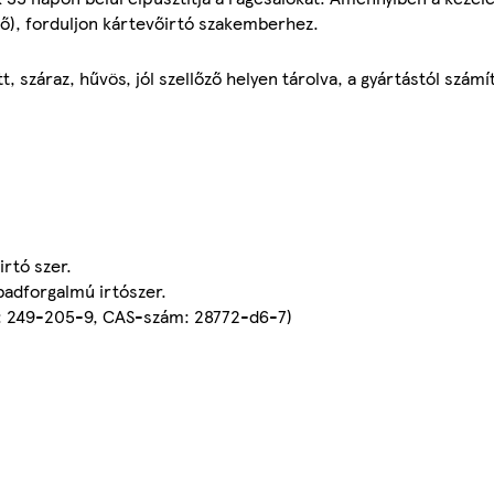
tő), forduljon kártevőirtó szakemberhez.
 száraz, hűvös, jól szellőző helyen tárolva, a gyártástól számí
rtó szer.
abadforgalmú irtószer.
: 249-205-9, CAS-szám: 28772-d6-7)