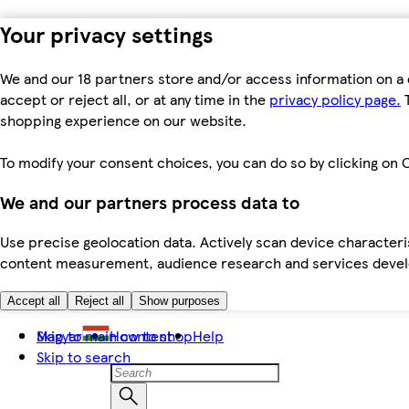
Your privacy settings
We and our 18 partners store and/or access information on a 
accept or reject all, or at any time in the
privacy policy page.
T
shopping experience on our website.
To modify your consent choices, you can do so by clicking on C
We and our partners process data to
Use precise geolocation data. Actively scan device characteris
content measurement, audience research and services dev
Accept all
Reject all
Show purposes
Skip to main content
Magyar
How to shop
Help
Skip to search