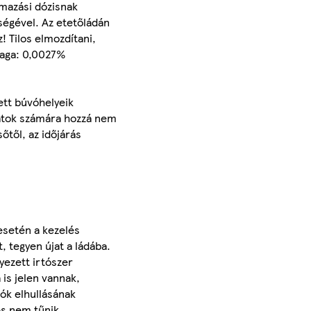
lmazási dózisnak
ségével. Az etetőládán
! Tilos elmozdítani,
yaga: 0,0027%
zett búvóhelyeik
latok számára hozzá nem
őtől, az időjárás
esetén a kezelés
, tegyen újat a ládába.
yezett irtószer
 is jelen vannak,
lók elhullásának
és nem tűnik