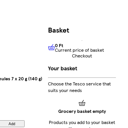
Basket
0 Ft
Current price of basket
0 Ft
Current price of basket
Checkout
Your basket
les 7 x 20 g (140 g)
Choose the Tesco service that
suits your needs
Grocery basket empty
Products you add to your basket
Add