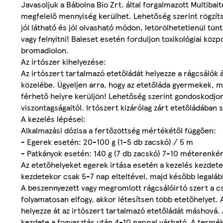
Javasoljuk a Bábolna Bio Zrt. által forgalmazott Multib
megfelelő mennyiség kerülhet. Lehetőség szerint rögzítse
jól látható és jól olvasható módon, letörölhetetlenül tün
vagy felnyitni! Baleset esetén forduljon toxikológiai k
bromadiolon.
Az irtószer kihelyezése:
Az irtószert tartalmazó etetőládát helyezze a rágcsálók ál
közelébe. Ügyeljen arra, hogy az etetőláda gyermekek, m
férhető helyre kerüljön! Lehetőség szerint gondoskodjon az
viszontagságaitól. Irtószert kizárólag zárt etetőládában 
A kezelés lépései:
Alkalmazási dózisa a fertőzöttség mértékétől függően:
- Egerek esetén: 20-100 g (1-5 db zacskó) / 5 m
- Patkányok esetén: 140 g (7 db zacskó) 7-10 méterenkén
Az etetőhelyeket egerek irtása esetén a kezelés kezdet
kezdetekor csak 5-7 nap elteltével, majd később legalább
A beszennyezett vagy megromlott rágcsálóirtó szert a csom
folyamatosan elfogy, akkor létesítsen több etetőhelyet. 
helyezze át az irtószert tartalmazó etetőládát máshová. 
kezdete a fogyasztás után 4-10 nappal várható. A termék