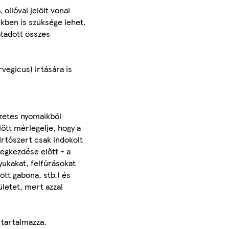
ollóval jelölt vonal
kben is szüksége lehet.
átadott összes
vegicus) irtására is
gzetes nyomaikból
lőtt mérlegelje, hogy a
Irtószert csak indokolt
egkezdése előtt - a
yukakat, felfúrásokat
tt gabona, stb.) és
ületet, mert azzal
 tartalmazza.