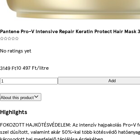
Pantene Pro-V Intensive Repair Keratin Protect Hair Mask
No ratings yet
10 497 Ft/litre
3149 Ft
Add
About this product
Highlights
FOKOZOTT HAJKÖTÉSVÉDELEM: Az intenzív hajpakolás Pro-V fo
szel dúsított, valamint akár 50%-kal több kötésvédő hatóanyag
károsodott haj megfelelő táplálása érdekében