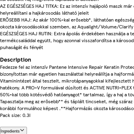
AZ EGÉSZSÉGES HAJ TITKA: Ez az intenzív hajápoló maszk már e
helyreállítani a hajkárosodás látható jeleit
ERŐSEBB HAJ: Az akár 100%-kal erősebb*, láthatóan egészség
okozta károsodásokkal szemben, az Aqualight/Volume/Clarify
EGÉSZSÉGES HAJ RUTIN: Extra ápolás érdekében használja a tel
termékcsaláddal együtt, hogy azonnal visszafordítsa a károsodás
puhaságát és fényét
Description
Fedezze fel az intenzív Pantene Intensive Repair Keratin Protec
bizonyítottan már egyetlen használattal helyreállítja a hajform
Vitaminintézet által tesztelt, mikrotápanyagokkal kifejlesztett
hatékony. A PRO-V formulával dúsított és ACTIVE NUTRI-PLEX 
50%-kal több kötésvédő hatóanyagot* tartalmaz, így a haj a töv
Tapasztalja meg az erősebb** és táplált tincseket, még száraz 
korábbi formulához képest .**Hajformázás okozta károsodás
Pack size: 0.3l
Ingredients