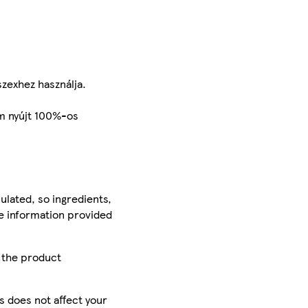
szexhez használja.
em nyújt 100%-os
ulated, so ingredients,
he information provided
r the product
is does not affect your