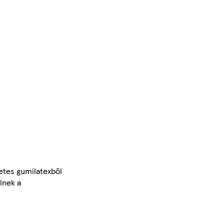
etes gumilatexből
lnek a