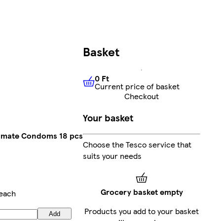
Basket
0 Ft
Current price of basket
0 Ft
Current price of basket
Checkout
Your basket
timate Condoms 18 pcs
Choose the Tesco service that
suits your needs
Grocery basket empty
/each
Products you add to your basket
Add