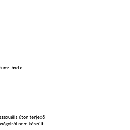
tum: lásd a
szexuális úton terjedő
nságairól nem készült