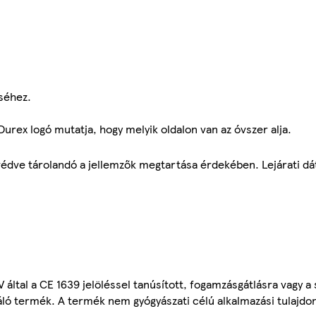
séhez.
urex logó mutatja, hogy melyik oldalon van az óvszer alja.
védve tárolandó a jellemzők megtartása érdekében. Lejárati dá
ltal a CE 1639 jelöléssel tanúsított, fogamzásgátlásra vagy a 
ó termék. A termék nem gyógyászati célú alkalmazási tulajdo