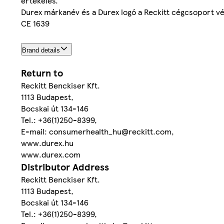
értékelés.
Durex márkanév és a Durex logó a Reckitt cégcsoport vé
CE 1639
Brand details
Return to
Reckitt Benckiser Kft.
1113 Budapest,
Bocskai út 134-146
Tel.: +36(1)250-8399,
E-mail: consumerhealth_hu@reckitt.com,
www.durex.hu
www.durex.com
Distributor Address
Reckitt Benckiser Kft.
1113 Budapest,
Bocskai út 134-146
Tel.: +36(1)250-8399,