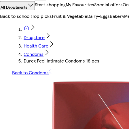
Start shopping
My Favourites
Special offers
On
All Departments
Back to school!
Top picks
Fruit & Vegetable
Dairy-Eggs
Bakery
Me
Drugstore
Health Care
Condoms
Durex Feel Intimate Condoms 18 pcs
Back to Condoms