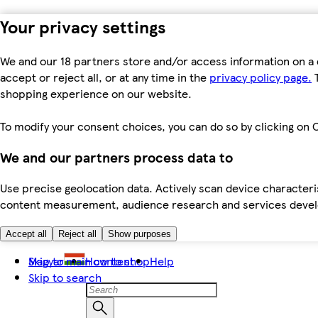
Your privacy settings
We and our 18 partners store and/or access information on a 
accept or reject all, or at any time in the
privacy policy page.
T
shopping experience on our website.
To modify your consent choices, you can do so by clicking on C
We and our partners process data to
Use precise geolocation data. Actively scan device characteris
content measurement, audience research and services dev
Accept all
Reject all
Show purposes
Skip to main content
Magyar
How to shop
Help
Skip to search