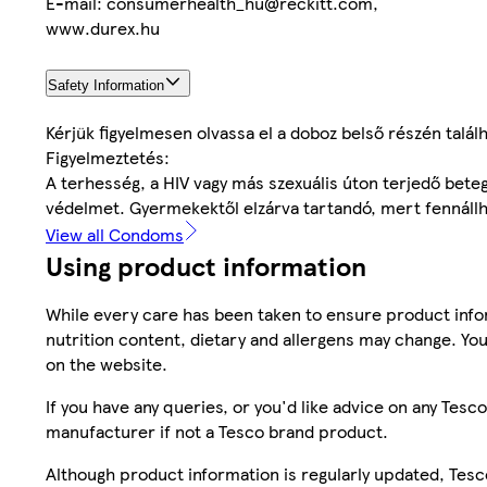
E-mail: consumerhealth_hu@reckitt.com,
www.durex.hu
Safety Information
Kérjük figyelmesen olvassa el a doboz belső részén találh
Figyelmeztetés:
A terhesség, a HIV vagy más szexuális úton terjedő bet
védelmet. Gyermekektől elzárva tartandó, mert fennállha
View all Condoms
Using product information
While every care has been taken to ensure product infor
nutrition content, dietary and allergens may change. You
on the website.
If you have any queries, or you'd like advice on any Te
manufacturer if not a Tesco brand product.
Although product information is regularly updated, Tesco 