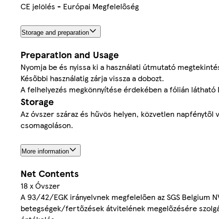
CE jelölés - Európai Megfelelőség
Storage and preparation
Preparation and Usage
Nyomja be és nyissa ki a használati útmutató megtekinté
Későbbi használatig zárja vissza a dobozt.
A felhelyezés megkönnyítése érdekében a fólián látható D
Storage
Az óvszer száraz és hűvös helyen, közvetlen napfénytől 
csomagoláson.
More information
Net Contents
18 x Óvszer
A 93/42/EGK irányelvnek megfelelően az SGS Belgium NV á
betegségek/fertőzések átvitelének megelőzésére szolgál