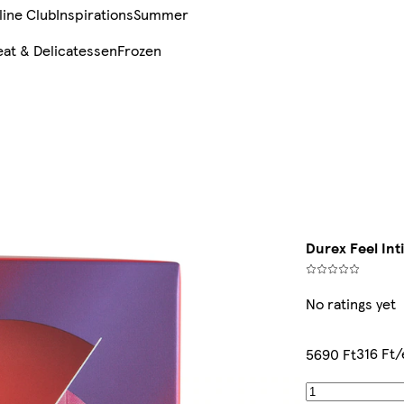
line Club
Inspirations
Summer
at & Delicatessen
Frozen
Durex Feel In
No ratings yet
316 Ft
5690 Ft