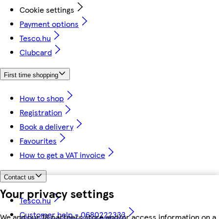
Cookie settings
Payment options
Tesco.hu
Clubcard
First time shopping
How to shop
Registration
Book a delivery
Favourites
How to get a VAT invoice
Contact us
Your privacy settings
Tesco.hu
Customer help - 0680222333
We and our 18 partners store and/or access information on a