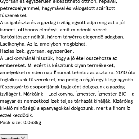
Gyorsan és egyszerűen elkészíthető otthon, répával,
petrezselyemmel, hagymával és válogatott szárított
fűszerekkel.
A csigatészta és a gazdag ízvilág együtt adja meg azt a jól
ismert, otthonos élményt, amit mindenki szeret.
Tartósítószer nélkül, három tányérra elegendő adagban.
Lacikonyha. Az íz, amelyben megbízhat.
Házias ízek, gyorsan, egyszerűen.
A Lacikonyhánál hisszük, hogy a jó étel összehozza az
embereket. Mi ezért is készítünk olyan termékeket,
amelyekkel minden nap finomat tehetsz az asztalra. 2010 óta
foglalkozunk fűszerekkel, ma pedig a régió egyik legnagyobb
fűszergyártó csoportjának tagjaként dolgozunk a gazdag
ízvilágért. Márkáink – Lacikonyha, Ízmester, Ízmester BIO – a
magyar és nemzetközi ízek teljes tárházát kínálják. Kizárólag
kiváló minőségű alapanyagokkal dolgozunk, mert a finom íz
ezzel kezdődik.
Pack size: 0.063kg
Ingredients