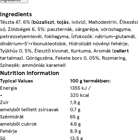
Ingredients
Tészta 47, 6% (
búzaliszt
,
tojás
, ivóvíz), Maltodextrin, Étkezési
só, Zöldségek 6, 5%: paszternák, sárgarépa, vöröshagyma,
petrezselyemlevél, fokhagyma, Ízfokozók: nátrium-glutamát,
dinátrium-5′-ribonukleotidok, Hidrolizált növényi fehérje,
Tyúkhús 0, 5%, Élesztő kivonat, Kurkuma, Aromák (
zellert
tartalmaz), Görögszéna, Fekete bors 0, 05%, Rozmaring,
Színezék: ammóniás karamell
Nutrition information
Typical Values
100 g termékben:
Energia
1355 kJ /
-
320 kcal
Zsír
1,9 g
amelyből telített zsírsavak
0,7 g
Szénhidrát
65 g
amelyből cukrok
4,6 g
Fehérje
8,9 g
Só
13,5 g