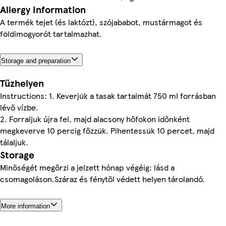
Allergy Information
A termék tejet (és laktózt), szójababot, mustármagot és
földimogyorót tartalmazhat.
Storage and preparation
Tűzhelyen
Instructions: 1. Keverjük a tasak tartalmát 750 ml forrásban
lévő vízbe.
2. Forraljuk újra fel, majd alacsony hőfokon időnként
megkeverve 10 percig főzzük. Pihentessük 10 percet, majd
tálaljuk.
Storage
Minőségét megőrzi a jelzett hónap végéig: lásd a
csomagoláson.Száraz és fénytől védett helyen tárolandó.
More information