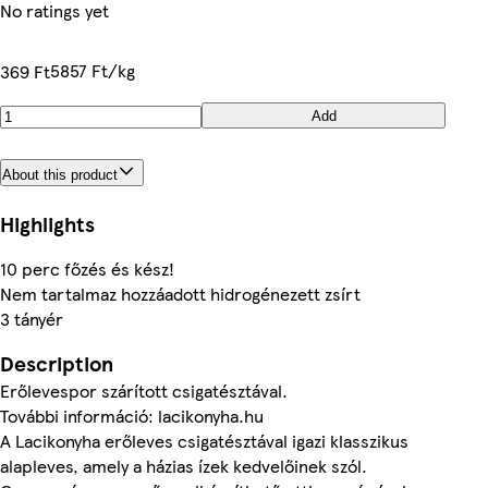
No ratings yet
5857 Ft/kg
369 Ft
Add
About this product
Highlights
10 perc főzés és kész!
Nem tartalmaz hozzáadott hidrogénezett zsírt
3 tányér
Description
Erőlevespor szárított csigatésztával.
További információ: lacikonyha.hu
A Lacikonyha erőleves csigatésztával igazi klasszikus
alapleves, amely a házias ízek kedvelőinek szól.