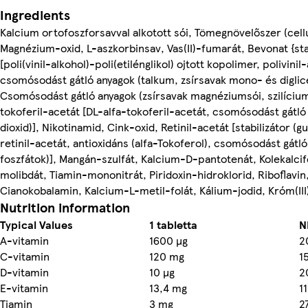
Ingredients
Kalcium ortofoszforsavval alkotott sói, Tömegnövelőszer (cellu
Magnézium-oxid, L-aszkorbinsav, Vas(II)-fumarát, Bevonat {sta
[poli(vinil-alkohol)-poli(etilénglikol) ojtott kopolimer, polivinil-
csomósodást gátló anyagok (talkum, zsírsavak mono- és diglice
Csomósodást gátló anyagok (zsírsavak magnéziumsói, szilícium
tokoferil-acetát [DL-alfa-tokoferil-acetát, csomósodást gátló 
dioxid)], Nikotinamid, Cink-oxid, Retinil-acetát [stabilizátor (
retinil-acetát, antioxidáns (alfa-Tokoferol), csomósodást gátl
foszfátok)], Mangán-szulfát, Kalcium-D-pantotenát, Kolekalci
molibdát, Tiamin-mononitrát, Piridoxin-hidroklorid, Riboflavin
Cianokobalamin, Kalcium-L-metil-folát, Kálium-jodid, Króm(III)
Nutrition information
Typical Values
1 tabletta
N
A-vitamin
1600 µg
2
C-vitamin
120 mg
1
D-vitamin
10 µg
2
E-vitamin
13,4 mg
1
Tiamin
3 mg
2