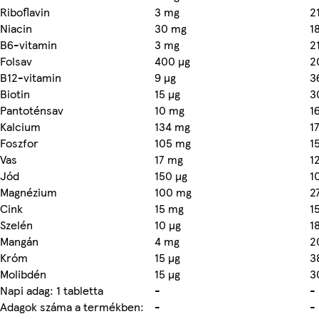
Riboflavin
3 mg
2
Niacin
30 mg
1
B6-vitamin
3 mg
2
Folsav
400 µg
2
B12-vitamin
9 µg
3
Biotin
15 µg
3
Pantoténsav
10 mg
1
Kalcium
134 mg
1
Foszfor
105 mg
1
Vas
17 mg
1
Jód
150 µg
1
Magnézium
100 mg
2
Cink
15 mg
1
Szelén
10 µg
1
Mangán
4 mg
2
Króm
15 µg
3
Molibdén
15 µg
3
Napi adag: 1 tabletta
-
-
Adagok száma a termékben:
-
-