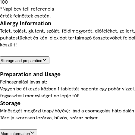
100
*Napi beviteli referencia
-
-
érték felnőttek esetén.
Allergy Information
Tejet, tojást, glutént, szóját, földimogyorót, dióféléket, zellert
puhatestűeket és kén-dioxidot tartalmazó összetevőket feld
készült!
Storage and preparation
Preparation and Usage
Felhasználási javaslat:
Vegyen be étkezés közben 1 tablettát naponta egy pohár vízzel.
fogyasztási mennyiséget ne lépje túl!
Storage
Minőségét megőrzi (nap/hó/év): lásd a csomagolás hátoldalán
Tárolja szorosan lezárva, hűvös, száraz helyen.
More information